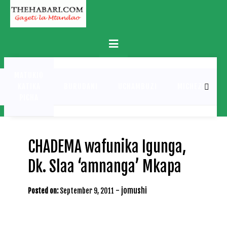
Skip
to
content
Primary
Menu
MATUKIO
KATIKA
BURUDANI
UCHAMBUZI
MICHEZO
PICHA
CHADEMA wafunika Igunga,
Dk. Slaa ‘amnanga’ Mkapa
-
jomushi
Posted on:
September 9, 2011