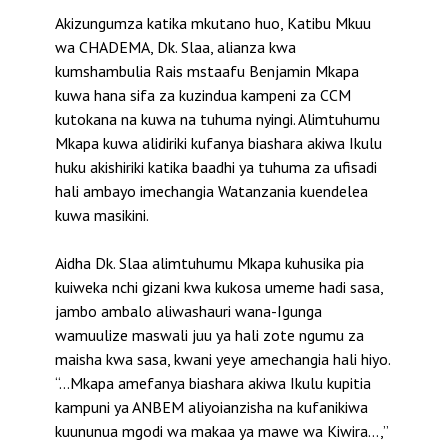
Akizungumza katika mkutano huo, Katibu Mkuu
wa CHADEMA, Dk. Slaa, alianza kwa
kumshambulia Rais mstaafu Benjamin Mkapa
kuwa hana sifa za kuzindua kampeni za CCM
kutokana na kuwa na tuhuma nyingi. Alimtuhumu
Mkapa kuwa alidiriki kufanya biashara akiwa Ikulu
huku akishiriki katika baadhi ya tuhuma za ufisadi
hali ambayo imechangia Watanzania kuendelea
kuwa masikini.
Aidha Dk. Slaa alimtuhumu Mkapa kuhusika pia
kuiweka nchi gizani kwa kukosa umeme hadi sasa,
jambo ambalo aliwashauri wana-Igunga
wamuulize maswali juu ya hali zote ngumu za
maisha kwa sasa, kwani yeye amechangia hali hiyo.
“…Mkapa amefanya biashara akiwa Ikulu kupitia
kampuni ya ANBEM aliyoianzisha na kufanikiwa
kuununua mgodi wa makaa ya mawe wa Kiwira…,”