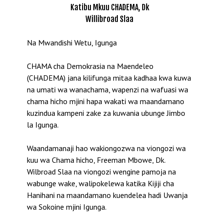
Katibu Mkuu CHADEMA, Dk
Willibroad Slaa
Na Mwandishi Wetu, Igunga
CHAMA cha Demokrasia na Maendeleo
(CHADEMA) jana kilifunga mitaa kadhaa kwa kuwa
na umati wa wanachama, wapenzi na wafuasi wa
chama hicho mjini hapa wakati wa maandamano
kuzindua kampeni zake za kuwania ubunge Jimbo
la Igunga.
Waandamanaji hao wakiongozwa na viongozi wa
kuu wa Chama hicho, Freeman Mbowe, Dk.
Wilbroad Slaa na viongozi wengine pamoja na
wabunge wake, walipokelewa katika Kijiji cha
Hanihani na maandamano kuendelea hadi Uwanja
wa Sokoine mjini Igunga.