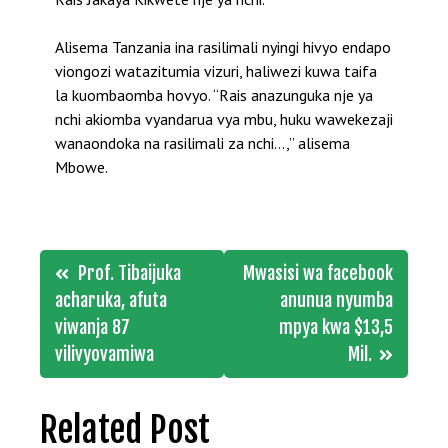
Alisema Tanzania ina rasilimali nyingi hivyo endapo
viongozi watazitumia vizuri, haliwezi kuwa taifa
la kuombaomba hovyo. “Rais anazunguka nje ya
nchi akiomba vyandarua vya mbu, huku wawekezaji
wanaondoka na rasilimali za nchi…,” alisema
Mbowe.
Post
Prof. Tibaijuka
Mwasisi wa facebook
navigation
acharuka, afuta
anunua nyumba
viwanja 87
mpya kwa $13,5
vilivyovamiwa
Mil.
Related Post