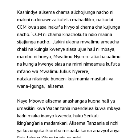
Kashindye alisema chama alichojiunga nacho ni
makini na kinaweza kuleta mabadiliko, na kudai
CCM kwa sasa inakufa hivyo si chama cha kujiunga
nacho. “CCM ni chama kinachokufa ndio maana
sijajiunga nacho…,lakini ukiona mwalimu ameacha
chaki na kuingia kwenye siasa ujue hali ni mbaya,
mambo ni hovyo, Mwalimu Nyerere aliacha ualimu
na kuingia kwenye siasa na mimi nimeamua kufuta
mfano wa Mwalimu Julius Nyerere,
nataka nikaingie bungeni kusimamia masilahi ya
wana-Igunga,” alisema.
Naye Mbowe alisema anashangaa kuona hali ya
umasikini kwa Watanzania inaendelea kuwa mbaya
kadri miaka inavyo kwenda, huku Serikali
iking’ang’ania madarakani. Alisema Tanzania si nchi
ya kuzunguka ikiomba misaada kama anavyofanya
Rais Jakaya Kikwete nje ya nchi.