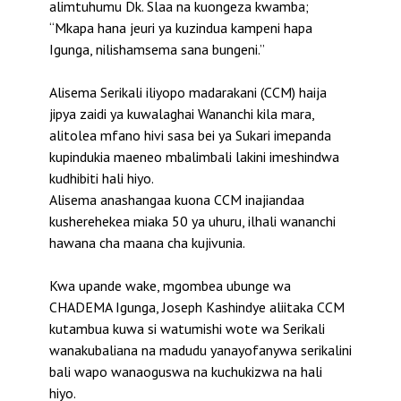
alimtuhumu Dk. Slaa na kuongeza kwamba;
“Mkapa hana jeuri ya kuzindua kampeni hapa
Igunga, nilishamsema sana bungeni.”
Alisema Serikali iliyopo madarakani (CCM) haija
jipya zaidi ya kuwalaghai Wananchi kila mara,
alitolea mfano hivi sasa bei ya Sukari imepanda
kupindukia maeneo mbalimbali lakini imeshindwa
kudhibiti hali hiyo.
Alisema anashangaa kuona CCM inajiandaa
kusherehekea miaka 50 ya uhuru, ilhali wananchi
hawana cha maana cha kujivunia.
Kwa upande wake, mgombea ubunge wa
CHADEMA Igunga, Joseph Kashindye aliitaka CCM
kutambua kuwa si watumishi wote wa Serikali
wanakubaliana na madudu yanayofanywa serikalini
bali wapo wanaoguswa na kuchukizwa na hali
hiyo.