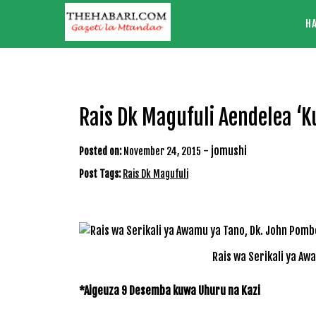
Skip
H
to
content
Rais Dk Magufuli Aendelea ‘K
-
jomushi
Posted on:
November 24, 2015
Post Tags:
Rais Dk Magufuli
Rais wa Serikali ya Aw
*Aigeuza 9 Desemba kuwa Uhuru na Kazi