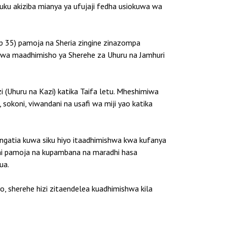
uku akiziba mianya ya ufujaji fedha usiokuwa wa
ap 35) pamoja na Sheria zingine zinazompa
uwa maadhimisho ya Sherehe za Uhuru na Jamhuri
(Uhuru na Kazi) katika Taifa letu. Mheshimiwa
okoni, viwandani na usafi wa miji yao katika
ngatia kuwa siku hiyo itaadhimishwa kwa kufanya
wa ni pamoja na kupambana na maradhi hasa
ua.
, sherehe hizi zitaendelea kuadhimishwa kila