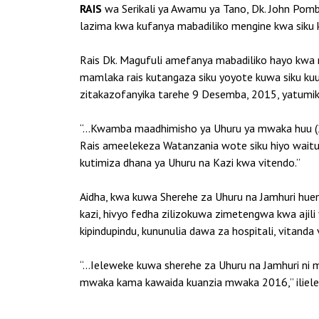
RAIS
wa Serikali ya Awamu ya Tano, Dk. John Pombe
lazima kwa kufanya mabadiliko mengine kwa siku 
Rais Dk. Magufuli amefanya mabadiliko hayo kwa mu
mamlaka rais kutangaza siku yoyote kuwa siku k
zitakazofanyika tarehe 9 Desemba, 2015, yatumik
“…Kwamba maadhimisho ya Uhuru ya mwaka huu (201
Rais ameelekeza Watanzania wote siku hiyo waitum
kutimiza dhana ya Uhuru na Kazi kwa vitendo.”
Aidha, kwa kuwa Sherehe za Uhuru na Jamhuri hue
kazi, hivyo fedha zilizokuwa zimetengwa kwa ajili
kipindupindu, kununulia dawa za hospitali, vitanda
“…Ieleweke kuwa sherehe za Uhuru na Jamhuri ni m
mwaka kama kawaida kuanzia mwaka 2016,” ilieleza