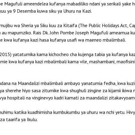
 Magufuli ameendelea kufanya mabadiliko ndani ya serikali yake h
kuu ya 9 Desemba kuwa siku ya Uhuru na Kazi.
jibu wa Sheria ya Siku kuu za Kitaifa (The Public Holidays Act, C
uu au mapumziko. Rais Dk. John Pombe Joseph Magufuli ameamua k
e kwa kufanya kazi hasa kufanya usafi wa maeneo mbalimbali.
5) yatatumika kama kichocheo cha kujenga tabia ya kufanya kazi 
ie kwa kufanya kazi mbalimbali kama vile, mashambani, maofisini, s
ndana na Maandalizi mbalimbali ambayo yanatumia fedha, kwa kuzi
 ya sherehe hiyo sasa zitumike kwa shughuli zingine za kijamii iki
 vya hospitali na vinginevyo kadri kamati za maandalizi zitakavyoam
uhimu katika kuadhimisha kumbukumbu ya uhuru wa nchi yetu. Hivyo
 taarifa ya Ikulu.