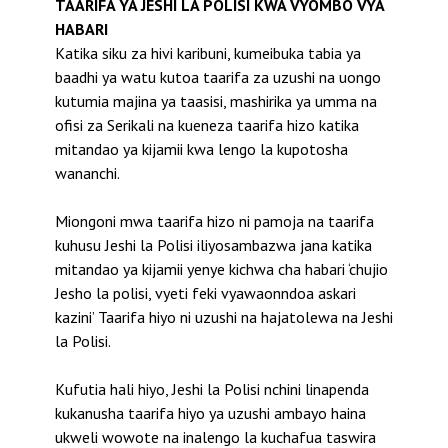
TAARIFA YA JESHI LA POLISI KWA VYOMBO VYA
HABARI
Katika siku za hivi karibuni, kumeibuka tabia ya
baadhi ya watu kutoa taarifa za uzushi na uongo
kutumia majina ya taasisi, mashirika ya umma na
ofisi za Serikali na kueneza taarifa hizo katika
mitandao ya kijamii kwa lengo la kupotosha
wananchi.
Miongoni mwa taarifa hizo ni pamoja na taarifa
kuhusu Jeshi la Polisi iliyosambazwa jana katika
mitandao ya kijamii yenye kichwa cha habari ‘chujio
Jesho la polisi, vyeti feki vyawaonndoa askari
kazini’ Taarifa hiyo ni uzushi na hajatolewa na Jeshi
la Polisi.
Kufutia hali hiyo, Jeshi la Polisi nchini linapenda
kukanusha taarifa hiyo ya uzushi ambayo haina
ukweli wowote na inalengo la kuchafua taswira