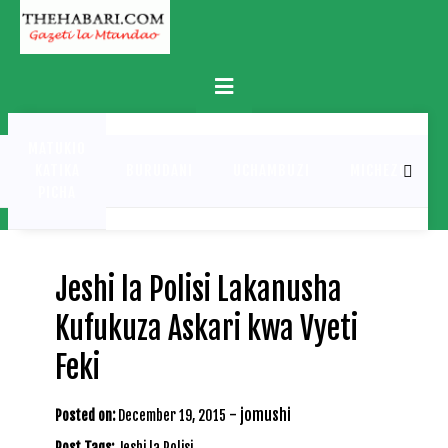
Skip
to
content
Primary
Menu
MATUKIO
KATIKA
BURUDANI
UCHAMBUZI
MICHEZO
PICHA
Jeshi la Polisi Lakanusha
Kufukuza Askari kwa Vyeti
Feki
-
jomushi
Posted on:
December 19, 2015
Post Tags:
Jeshi la Polisi