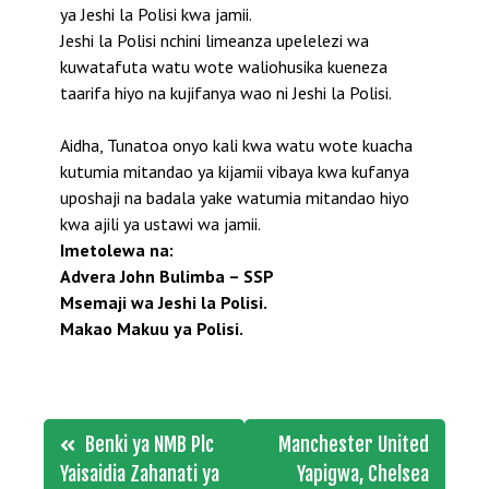
ya Jeshi la Polisi kwa jamii.
Jeshi la Polisi nchini limeanza upelelezi wa
kuwatafuta watu wote waliohusika kueneza
taarifa hiyo na kujifanya wao ni Jeshi la Polisi.
Aidha, Tunatoa onyo kali kwa watu wote kuacha
kutumia mitandao ya kijamii vibaya kwa kufanya
uposhaji na badala yake watumia mitandao hiyo
kwa ajili ya ustawi wa jamii.
Imetolewa na:
Advera John Bulimba – SSP
Msemaji wa Jeshi la Polisi.
Makao Makuu ya Polisi.
Post
Benki ya NMB Plc
Manchester United
navigation
Yaisaidia Zahanati ya
Yapigwa, Chelsea