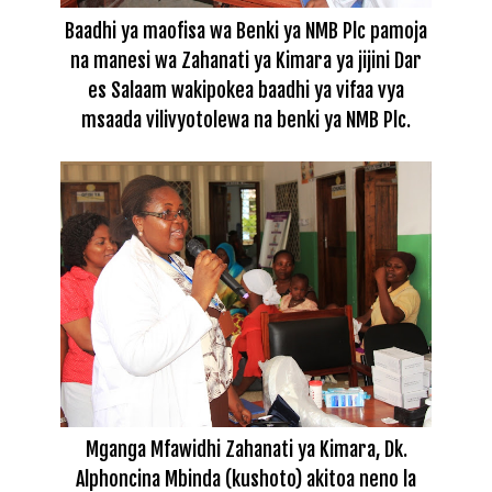
Baadhi ya maofisa wa Benki ya NMB Plc pamoja
na manesi wa Zahanati ya Kimara ya jijini Dar
es Salaam wakipokea baadhi ya vifaa vya
msaada vilivyotolewa na benki ya NMB Plc.
Mganga Mfawidhi Zahanati ya Kimara, Dk.
Alphoncina Mbinda (kushoto) akitoa neno la