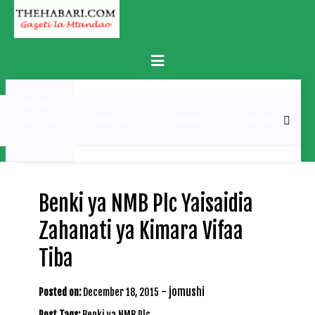
Skip
to
content
Primary
Menu
MATUKIO
KATIKA
BURUDANI
UCHAMBUZI
MICHEZO
PICHA
Benki ya NMB Plc Yaisaidia
Zahanati ya Kimara Vifaa
Tiba
-
jomushi
Posted on:
December 18, 2015
Post Tags:
Benki ya NMB Plc