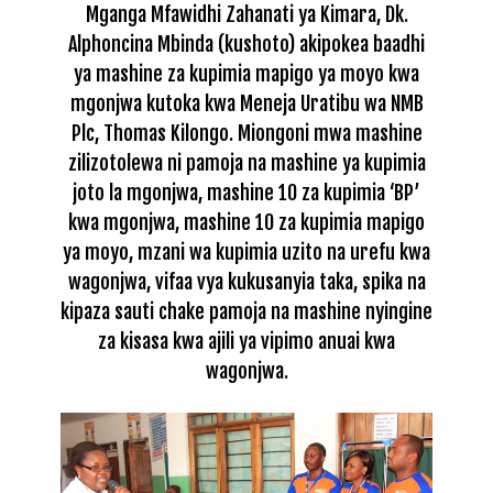
Mganga Mfawidhi Zahanati ya Kimara, Dk.
Alphoncina Mbinda (kushoto) akipokea baadhi
ya mashine za kupimia mapigo ya moyo kwa
mgonjwa kutoka kwa Meneja Uratibu wa NMB
Plc, Thomas Kilongo. Miongoni mwa mashine
zilizotolewa ni pamoja na mashine ya kupimia
joto la mgonjwa, mashine 10 za kupimia ‘BP’
kwa mgonjwa, mashine 10 za kupimia mapigo
ya moyo, mzani wa kupimia uzito na urefu kwa
wagonjwa, vifaa vya kukusanyia taka, spika na
kipaza sauti chake pamoja na mashine nyingine
za kisasa kwa ajili ya vipimo anuai kwa
wagonjwa.