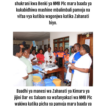
shukrani kwa Benki ya NMB Plc mara baada ya
kukabidhiwa mashine mbalimbali pamoja na
vifaa vya kutibia wagonjwa katika Zahanati
hiyo.
Baadhi ya manesi wa Zahanati ya Kimara ya
jijini Dar es Salaam na wafanyakazi wa NMB Plc
wakiwa katika picha ya pamoja mara baada ya