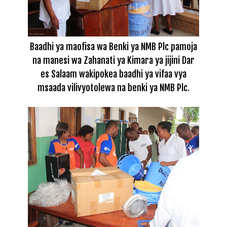
Baadhi ya maofisa wa Benki ya NMB Plc pamoja
na manesi wa Zahanati ya Kimara ya jijini Dar
es Salaam wakipokea baadhi ya vifaa vya
msaada vilivyotolewa na benki ya NMB Plc.