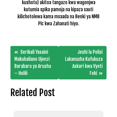
kushoto) akitoa tangazo kwa wagonjwa
kutumia spika pamoja na kipaza sauti
kilichotolewa kama msaada na Benki ya NMB
Plc kwa Zahanati hiyo.
Post
Serikali Yasaini
Jeshi la Polisi
navigation
Makubaliano Ujenzi
Lakanusha Kufukuza
Barabara ya Arusha
Askari kwa Vyeti
– Holili
Feki
Related Post