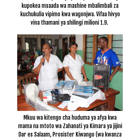
kupokea msaada wa mashine mbalimbali za
kuchukulia vipimo kwa wagonjwa. Vifaa hivyo
vina thamani ya shilingi milioni 1.9.
Mkuu wa kitengo cha huduma ya afya kwa
mama na mtoto wa Zahanati ya Kimara ya jijini
Dar es Salaam, Prosister Kiwango (wa kwanza