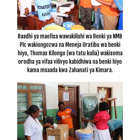
Baadhi ya maofisa wawakilishi wa Benki ya NMB
Plc wakiongozwa na Meneja Uratibu wa benki
hiyo, Thomas Kilongo (wa tatu kulia) wakisoma
orodha ya vifaa vilivyo kabidhiwa na benki hiyo
kama msaada kwa Zahanati ya Kimara.