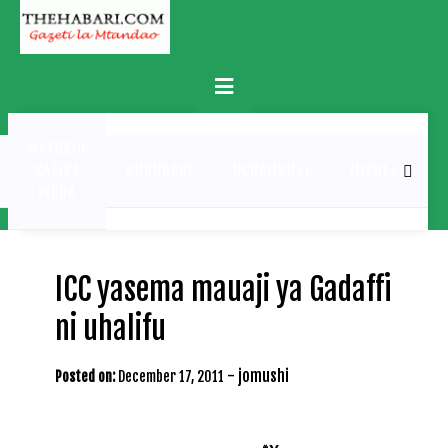
Skip
to
content
Primary
Menu
MATUKIO
KATIKA
BURUDANI
UCHAMBUZI
MICHEZO
PICHA
ICC yasema mauaji ya Gadaffi
ni uhalifu
-
jomushi
Posted on:
December 17, 2011