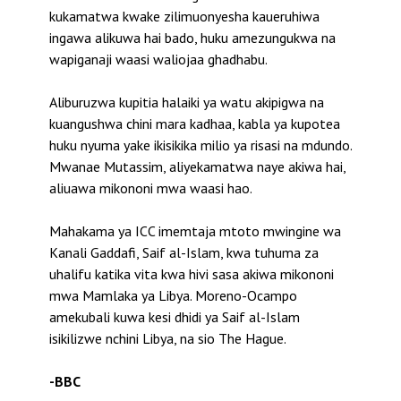
kukamatwa kwake zilimuonyesha kaueruhiwa
ingawa alikuwa hai bado, huku amezungukwa na
wapiganaji waasi waliojaa ghadhabu.
Aliburuzwa kupitia halaiki ya watu akipigwa na
kuangushwa chini mara kadhaa, kabla ya kupotea
huku nyuma yake ikisikika milio ya risasi na mdundo.
Mwanae Mutassim, aliyekamatwa naye akiwa hai,
aliuawa mikononi mwa waasi hao.
Mahakama ya ICC imemtaja mtoto mwingine wa
Kanali Gaddafi, Saif al-Islam, kwa tuhuma za
uhalifu katika vita kwa hivi sasa akiwa mikononi
mwa Mamlaka ya Libya. Moreno-Ocampo
amekubali kuwa kesi dhidi ya Saif al-Islam
isikilizwe nchini Libya, na sio The Hague.
-BBC