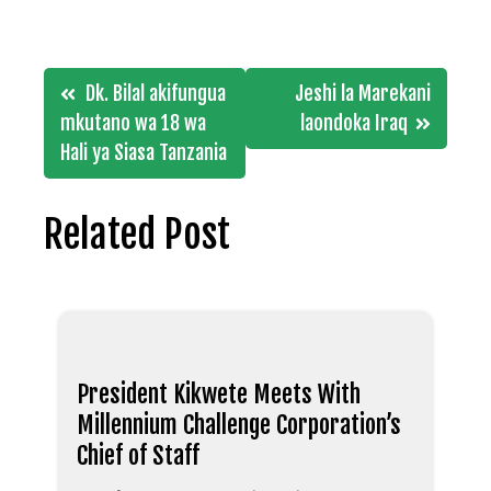
Post
Dk. Bilal akifungua
Jeshi la Marekani
navigation
mkutano wa 18 wa
laondoka Iraq
Hali ya Siasa Tanzania
Related Post
President Kikwete Meets With
Millennium Challenge Corporation’s
Chief of Staff