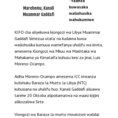
*Yaanza
kuwasaka
Marehemu, Kanali
waliohusika
Muammar Gaddafi
wahukumiwe
KIFO cha aliyekuwa kiongozi wa Libya Muammar
Gaddafi ‘kimezua utata’ na kudaiwa kuwa
waliohusika kumuua wamefanya uhalifu wa kivita,
amesema Kiongozi wa Mkuu wa Mashtaka wa
Mahakama ya Kimataifa kuhusu kesi za jinai, Luis
Moreno-Ocampo.
Aidha Moreno-Ocampo amesema ICC imeanza
kulishuku Baraza la Mseto la Libya (NTC)
kuhusiana na uhalifu huo. Kanali Gaddafi aliuawa
tarehe 20 Oktoba alipokamatwa na waasi kijijini
alikozaliwa Sirte.
Viongozi wa Baraza la mseto mwanzoni walidai