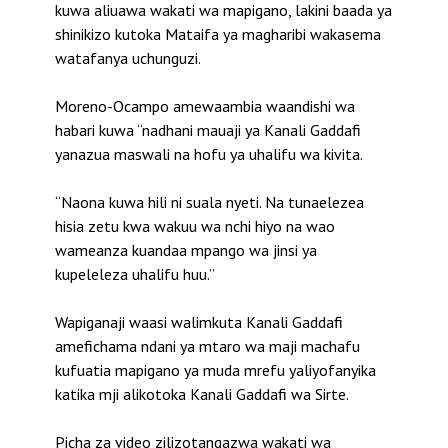
kuwa aliuawa wakati wa mapigano, lakini baada ya
shinikizo kutoka Mataifa ya magharibi wakasema
watafanya uchunguzi.
Moreno-Ocampo amewaambia waandishi wa
habari kuwa “nadhani mauaji ya Kanali Gaddafi
yanazua maswali na hofu ya uhalifu wa kivita.
“Naona kuwa hili ni suala nyeti. Na tunaelezea
hisia zetu kwa wakuu wa nchi hiyo na wao
wameanza kuandaa mpango wa jinsi ya
kupeleleza uhalifu huu.”
Wapiganaji waasi walimkuta Kanali Gaddafi
amefichama ndani ya mtaro wa maji machafu
kufuatia mapigano ya muda mrefu yaliyofanyika
katika mji alikotoka Kanali Gaddafi wa Sirte.
Picha za video zilizotangazwa wakati wa