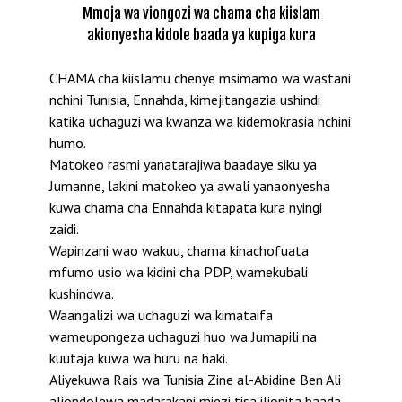
Mmoja wa viongozi wa chama cha kiislam
akionyesha kidole baada ya kupiga kura
CHAMA cha kiislamu chenye msimamo wa wastani
nchini Tunisia, Ennahda, kimejitangazia ushindi
katika uchaguzi wa kwanza wa kidemokrasia nchini
humo.
Matokeo rasmi yanatarajiwa baadaye siku ya
Jumanne, lakini matokeo ya awali yanaonyesha
kuwa chama cha Ennahda kitapata kura nyingi
zaidi.
Wapinzani wao wakuu, chama kinachofuata
mfumo usio wa kidini cha PDP, wamekubali
kushindwa.
Waangalizi wa uchaguzi wa kimataifa
wameupongeza uchaguzi huo wa Jumapili na
kuutaja kuwa wa huru na haki.
Aliyekuwa Rais wa Tunisia Zine al-Abidine Ben Ali
aliondolewa madarakani miezi tisa iliopita baada