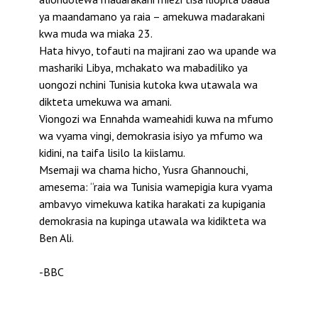
ya maandamano ya raia – amekuwa madarakani
kwa muda wa miaka 23.
Hata hivyo, tofauti na majirani zao wa upande wa
mashariki Libya, mchakato wa mabadiliko ya
uongozi nchini Tunisia kutoka kwa utawala wa
dikteta umekuwa wa amani.
Viongozi wa Ennahda wameahidi kuwa na mfumo
wa vyama vingi, demokrasia isiyo ya mfumo wa
kidini, na taifa lisilo la kiislamu.
Msemaji wa chama hicho, Yusra Ghannouchi,
amesema: “raia wa Tunisia wamepigia kura vyama
ambavyo vimekuwa katika harakati za kupigania
demokrasia na kupinga utawala wa kidikteta wa
Ben Ali.
-BBC