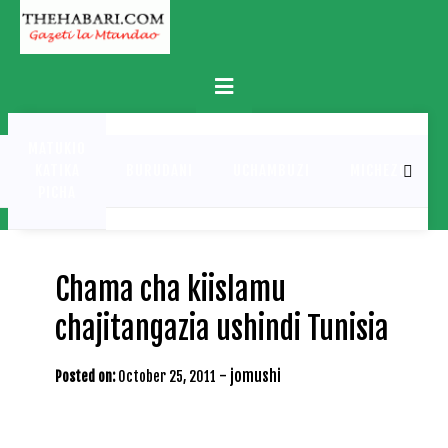
Skip
to
content
Primary
Menu
MATUKIO
KATIKA
BURUDANI
UCHAMBUZI
MICHEZO
PICHA
Chama cha kiislamu
chajitangazia ushindi Tunisia
-
jomushi
Posted on:
October 25, 2011