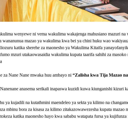
kulima wenyewe ni vema wakulima wakajenga mahusiano mazuri na wa
wananunua mazao ya wakulima kwa bei ya chini huku wao wakiyauza
iozuru katika sherehe za maonesho ya Wakulima Kitaifa yanayofanyi
mzuri utakaowasaidia wakulima kupata taarifa sahihi za masoko na 
a
rehe za Nane Nane mwaka huu ambayo ni
“Zalisha kwa Tija Mazao na 
nenane anasema serikali inapaswa kuzidi kuwa kiunganishi kizuri ka
u ya kujadili na kutathmini maendeleo ya sekta ya kilimo na changam
za mbinu bora za kisasa za kilimo zitakazowawezesha kupata mazao m
tokeza katika maonesho hayo kwa sababu watapata fursa ya kujifunza