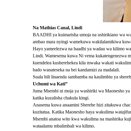
Na Mathias Canal, Lindi
BAADHI ya kuimarisha umoja na ushirikiano wa wa
ambao mara nyingi wamekuwa wakilalamikiwa kuwa 
Hayo yameelezwa na baadhi ya wadau wa kilimo wal
Lindi.
Wamesema kuwa Ni vema kukatengenezwa mfumo 
kuendelea kusherehekea kila mwaka wakati wakulim
bado wanateseka na bei kandamizi za madalali.
Suala hili linaenda sambamba na kaulimbiu ya she
Uchumi wa Kati”
Juma Msembi ni moja ya washiriki wa Maonesho ya Na
katika kuzalisha chakula kingi.
Anasema kuwa anaamini Sherehe hizi zitakuwa chach
kuzitatua.
Katika Maonesho haya wakulima watajifun
Msembi anatoa wito kwa wakulima na mashirika kuji
wataalamu mbalimbali wa kilimo.