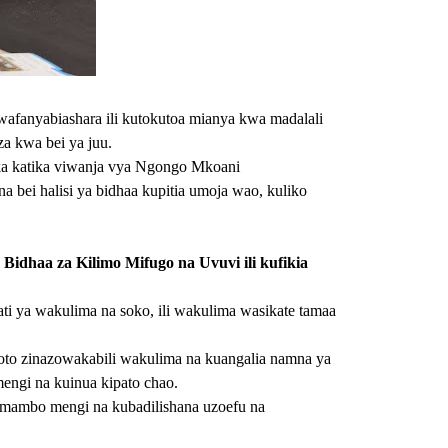
fanyabiashara ili kutokutoa mianya kwa madalali
 kwa bei ya juu.
ka katika viwanja vya Ngongo Mkoani
bei halisi ya bidhaa kupitia umoja wao, kuliko
Bidhaa za Kilimo Mifugo na Uvuvi ili kufikia
ti ya wakulima na soko, ili wakulima wasikate tamaa
oto zinazowakabili wakulima na kuangalia namna ya
engi na kuinua kipato chao.
 mambo mengi na kubadilishana uzoefu na