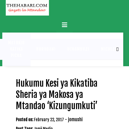
Skip
to
content
Primary
Menu
MATUKIO
KATIKA
BURUDANI
UCHAMBUZI
MICHEZO
PICHA
Hukumu Kesi ya Kikatiba
Sheria ya Makosa ya
Mtandao ‘Kizungumkuti’
-
jomushi
Posted on:
February 22, 2017
Post Tags:
Jamii Media