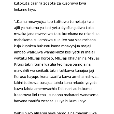
kutokuta taarifa zozote za kusomwa kwa
hukumu hiyo.
“..Kama mnavyojua leo tulikuwa tumekuja kwa
ajili ya hukumu ya kesi yetu iliyofunguliwa toka
mwaka jana mwezi wa tatu kutokana na rekodi za
mahakama tuliambiwa tuje leo saa sita mchana
kuja kupokea hukumu kama mnavyojua majaji
ambao walikuwa wanasikiliza kesi yetu ni majaji
watatu Mh. Jaji Koroso, Mh. Jaji Khalfan na Mh. Jaji
Kitusi lakini tumefuatilia leo hapa pamoja na
mawakili wa serikali, lakini tulikuwa tunajua jaji
Koroso hayupo kuna taarifa kuwa amehamishwa…
lakini tulikuwa tunajua labda kuna rekodo yoyote
kuwa labda amemwachia faili nani au hukumu
itasomwa lini tena…tunaona makarani wanasema
hawana taarifa zozote juu ya hukumu hiyo.
Wakili huyo alisema yeye pamoja na mawakili wa