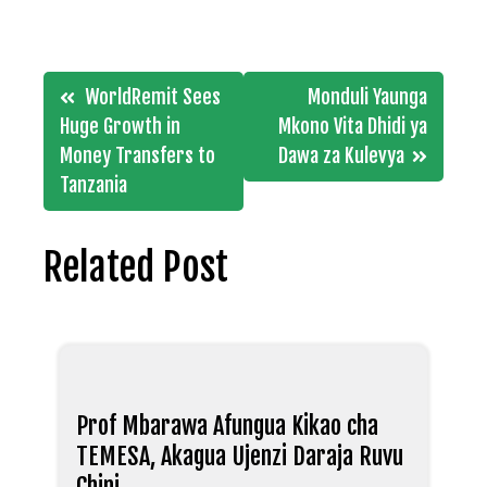
Post
WorldRemit Sees
Monduli Yaunga
navigation
Huge Growth in
Mkono Vita Dhidi ya
Money Transfers to
Dawa za Kulevya
Tanzania
Related Post
Prof Mbarawa Afungua Kikao cha
TEMESA, Akagua Ujenzi Daraja Ruvu
Chini