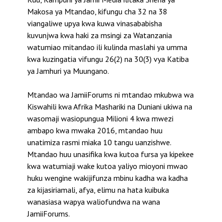
Makosa ya Mtandao, kifungu cha 32 na 38
viangaliwe upya kwa kuwa vinasababisha
kuvunjwa kwa haki za msingi za Watanzania
watumiao mitandao ili kulinda maslahi ya umma
kwa kuzingatia vifungu 26(2) na 30(3) vya Katiba
ya Jamhuri ya Muungano.
Mtandao wa JamiiForums ni mtandao mkubwa wa
Kiswahili kwa Afrika Mashariki na Duniani ukiwa na
wasomaji wasiopungua Milioni 4 kwa mwezi
ambapo kwa mwaka 2016, mtandao huu
unatimiza rasmi miaka 10 tangu uanzishwe.
Mtandao huu unasifika kwa kutoa fursa ya kipekee
kwa watumiaji wake kutoa yaliyo mioyoni mwao
huku wengine wakijifunza mbinu kadha wa kadha
za kijasiriamali, afya, elimu na hata kuibuka
wanasiasa wapya waliofundwa na wana
JamiiForums.