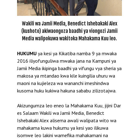
Wakili wa Jamii Media, Benedict Ishebakaki Alex
(kushoto) akiwaongoza baadhi ya viongozi Jamii
Media walipokuwa wakitoka Mahakama Kuu leo.
HUKUMU
ya kesi ya Kikatiba namba 9 ya mwaka
2016 iliyofunguliwa mwaka jana na Kampuni ya
Jamii Media ikipinga baadhi ya vifungu vya sheria ya
makosa ya mtandao kwa kile kuingilia uhuru wa
maoni na kujieleza wa wananchi imeshindwa
kusoma huku kukiwa hakuna sababu zilizotajwa.
Akizungumza leo eneo la Mahakama Kuu, jijini Dar
es Salaam Wakili wa Jamii Media, Benedict
Ishebakaki Alex alisema awali walipata wito wa
mahakama kuwa hukumu ya kesi yao ilikuwa
isomwe leo lakini wamefika mahakamani na