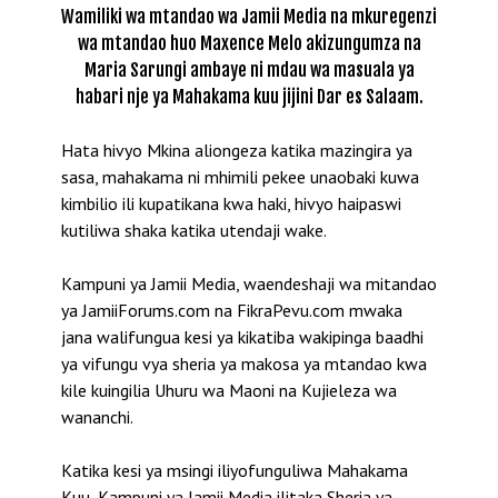
Wamiliki wa mtandao wa Jamii Media na mkuregenzi
wa mtandao huo Maxence Melo akizungumza na
Maria Sarungi ambaye ni mdau wa masuala ya
habari nje ya Mahakama kuu jijini Dar es Salaam.
Hata hivyo Mkina aliongeza katika mazingira ya
sasa, mahakama ni mhimili pekee unaobaki kuwa
kimbilio ili kupatikana kwa haki, hivyo haipaswi
kutiliwa shaka katika utendaji wake.
Kampuni ya Jamii Media, waendeshaji wa mitandao
ya JamiiForums.com na FikraPevu.com mwaka
jana walifungua kesi ya kikatiba wakipinga baadhi
ya vifungu vya sheria ya makosa ya mtandao kwa
kile kuingilia Uhuru wa Maoni na Kujieleza wa
wananchi.
Katika kesi ya msingi iliyofunguliwa Mahakama
Kuu, Kampuni ya Jamii Media ilitaka Sheria ya