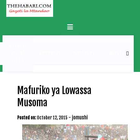
Skip
to
content
Primary
Menu
MATUKIO
KATIKA
BURUDANI
UCHAMBUZI
MICHEZO
PICHA
Mafuriko ya Lowassa
Musoma
-
jomushi
Posted on:
October 12, 2015