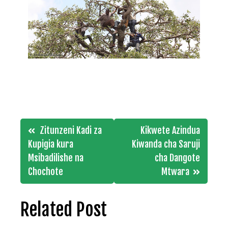
Post
Zitunzeni Kadi za
Kikwete Azindua
navigation
Kupigia kura
Kiwanda cha Saruji
Msibadilishe na
cha Dangote
Chochote
Mtwara
Related Post