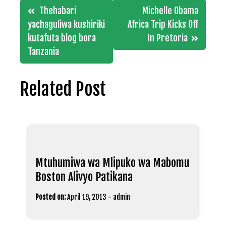
Post
Thehabari
Michelle Obama
navigation
yachaguliwa kushiriki
Africa Trip Kicks Off
kutafuta blog bora
In Pretoria
Tanzania
Related Post
Mtuhumiwa wa Mlipuko wa Mabomu
Boston Alivyo Patikana
Posted on:
April 19, 2013
-
admin