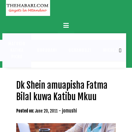
Skip
to
content
Primary
Menu
MATUKIO
KATIKA
BURUDANI
UCHAMBUZI
MICHEZO
PICHA
Dk Shein amuapisha Fatma
Bilal kuwa Katibu Mkuu
-
jomushi
Posted on:
June 20, 2011