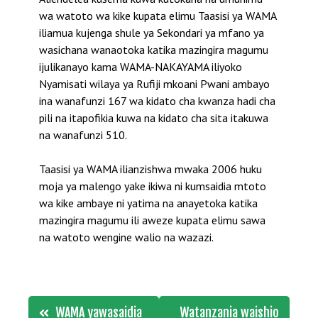
wa watoto wa kike kupata elimu Taasisi ya WAMA
iliamua kujenga shule ya Sekondari ya mfano ya
wasichana wanaotoka katika mazingira magumu
ijulikanayo kama WAMA-NAKAYAMA iliyoko
Nyamisati wilaya ya Rufiji mkoani Pwani ambayo
ina wanafunzi 167 wa kidato cha kwanza hadi cha
pili na itapofikia kuwa na kidato cha sita itakuwa
na wanafunzi 510.
Taasisi ya WAMA ilianzishwa mwaka 2006 huku
moja ya malengo yake ikiwa ni kumsaidia mtoto
wa kike ambaye ni yatima na anayetoka katika
mazingira magumu ili aweze kupata elimu sawa
na watoto wengine walio na wazazi.
Post
WAMA yawasaidia
Watanzania waishio