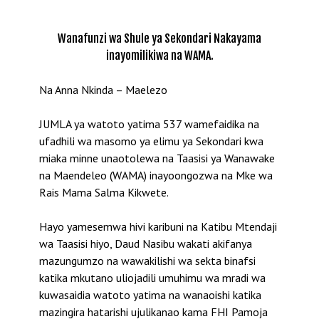
Wanafunzi wa Shule ya Sekondari Nakayama
inayomilikiwa na WAMA.
Na Anna Nkinda – Maelezo
JUMLA ya watoto yatima 537 wamefaidika na
ufadhili wa masomo ya elimu ya Sekondari kwa
miaka minne unaotolewa na Taasisi ya Wanawake
na Maendeleo (WAMA) inayoongozwa na Mke wa
Rais Mama Salma Kikwete.
Hayo yamesemwa hivi karibuni na Katibu Mtendaji
wa Taasisi hiyo, Daud Nasibu wakati akifanya
mazungumzo na wawakilishi wa sekta binafsi
katika mkutano uliojadili umuhimu wa mradi wa
kuwasaidia watoto yatima na wanaoishi katika
mazingira hatarishi ujulikanao kama FHI Pamoja