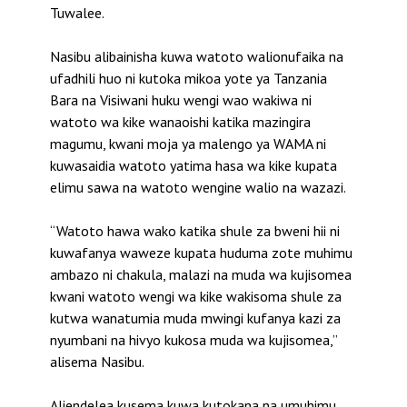
Tuwalee.
Nasibu alibainisha kuwa watoto walionufaika na
ufadhili huo ni kutoka mikoa yote ya Tanzania
Bara na Visiwani huku wengi wao wakiwa ni
watoto wa kike wanaoishi katika mazingira
magumu, kwani moja ya malengo ya WAMA ni
kuwasaidia watoto yatima hasa wa kike kupata
elimu sawa na watoto wengine walio na wazazi.
“Watoto hawa wako katika shule za bweni hii ni
kuwafanya waweze kupata huduma zote muhimu
ambazo ni chakula, malazi na muda wa kujisomea
kwani watoto wengi wa kike wakisoma shule za
kutwa wanatumia muda mwingi kufanya kazi za
nyumbani na hivyo kukosa muda wa kujisomea,”
alisema Nasibu.
Aliendelea kusema kuwa kutokana na umuhimu