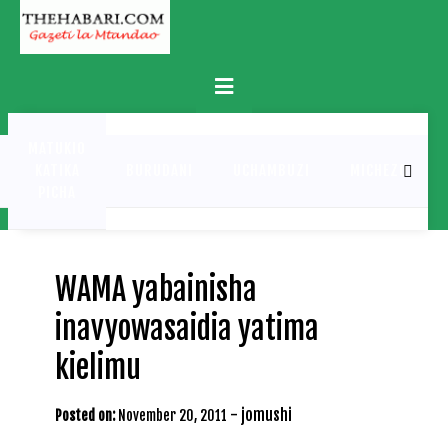
Skip
to
content
Primary
Menu
MATUKIO
KATIKA
BURUDANI
UCHAMBUZI
MICHEZO
PICHA
WAMA yabainisha
inavyowasaidia yatima
kielimu
-
jomushi
Posted on:
November 20, 2011