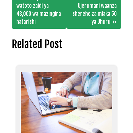
navigation
watoto zaidi ya
Ujerumani waanza
43,000 wa mazingira
sherehe za miaka 50
hatarishi
ya Uhuru
Related Post