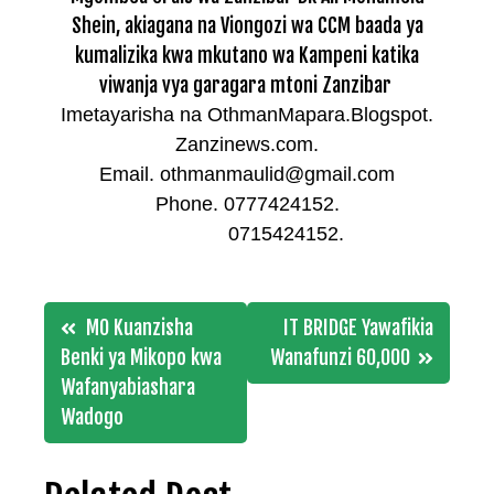
Shein, akiagana na Viongozi wa CCM baada ya
kumalizika kwa mkutano wa Kampeni katika
viwanja vya garagara mtoni Zanzibar
Imetayarisha na OthmanMapara.Blogspot.
Zanzinews.com.
Email. othmanmaulid@gmail.com
Phone. 0777424152.
0715424152.
Post
MO Kuanzisha
IT BRIDGE Yawafikia
navigation
Benki ya Mikopo kwa
Wanafunzi 60,000
Wafanyabiashara
Wadogo