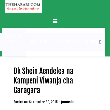
Skip
to
content
Primary
Menu
MATUKIO
KATIKA
BURUDANI
UCHAMBUZI
MICHEZO
PICHA
Dk Shein Aendelea na
Kampeni Viwanja cha
Garagara
-
jomushi
Posted on:
September 30, 2015