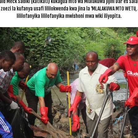
aid Meck Sadiki (katikati) kukagua mto wa Mlalakuwa jijini Dar es Sal
 zoezi la kufanya usafi lililokwenda kwa jina la ‘MLALAKUWA MTO WETU, 
lililofanyika lililofanyika mwishoni mwa wiki iliyopita.