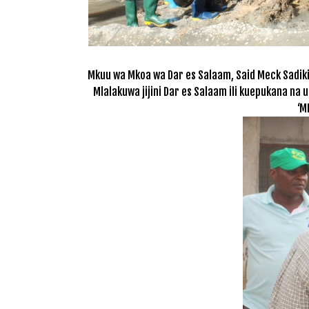
Mkuu wa Mkoa wa Dar es Salaam, Said Meck Sadik
Mlalakuwa jijini Dar es Salaam ili kuepukana na 
‘M