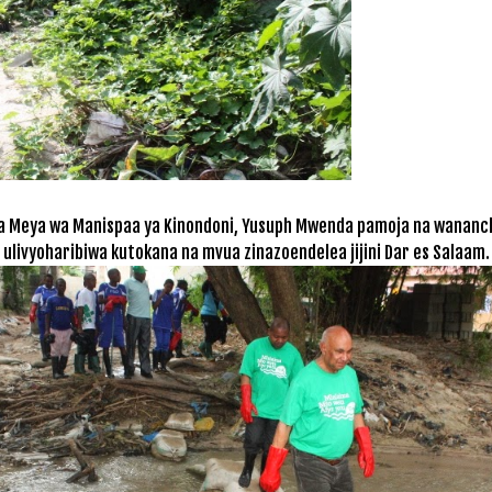
na Meya wa Manispaa ya Kinondoni, Yusuph Mwenda pamoja na wananchi
ulivyoharibiwa kutokana na mvua zinazoendelea jijini Dar es Salaam.