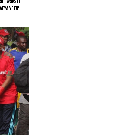
aam wakati
AFYA YETU’