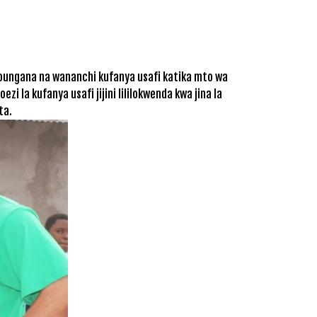
oungana na wananchi kufanya usafi katika mto wa
 la kufanya usafi jijini lililokwenda kwa jina la
ta.