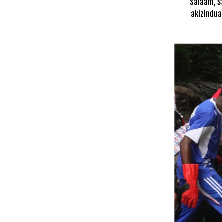
Salaam, S
akizindua