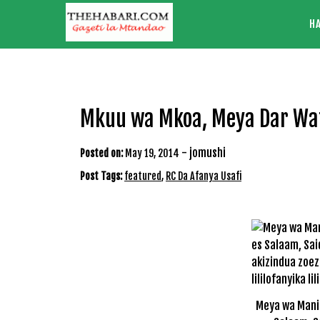
Skip
H
to
content
Mkuu wa Mkoa, Meya Dar Wa
-
jomushi
Posted on:
May 19, 2014
Post Tags:
featured
,
RC Da Afanya Usafi
Meya wa Mani