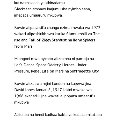
kutoa misaada ya kibinadamu.
Blackstar, ambayo inajumuisha nyimbo saba,
imepata umaarufu mkubwa.
Bowie alipata sifa chungu nzima mwaka wa 1972
wakati aliposhirikishwa katika filamu mbili za The
rise and Fall of Ziggy Stardust na ile ya Spiders
from Mars.
Miongoni mwa nyimbo alizoimba ni pamoja na
Let’s Dance, Space Odditty, Heroes, Under
Pressure, Rebel Life on Mars na Suffragette City.
Bowie alizaliwa mjini London na kupewa jina
David Jones Januari 8, 1947, lakini mwaka wa
1966 akabadili jina wakati alipopata umaarufu
mkubwa.
Alijiunga na bendi kadhaa kabla ya kupata mkataba