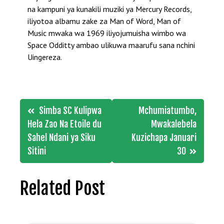
na kampuni ya kunakili muziki ya Mercury Records,
iliyotoa albamu zake za Man of Word, Man of
Music mwaka wa 1969 iliyojumuisha wimbo wa
Space Odditty ambao ulikuwa maarufu sana nchini
Uingereza.
Post
Simba SC Kulipwa
Mchumiatumbo,
navigation
Hela Zao Na Etoile du
Mwakalebela
Sahel Ndani ya Siku
Kuzichapa Januari
Sitini
30
Related Post