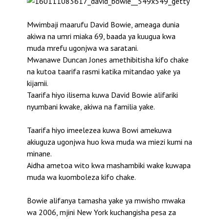
Mwimbaji maarufu David Bowie, ameaga dunia
akiwa na umri miaka 69, baada ya kuugua kwa
muda mrefu ugonjwa wa saratani.
Mwanawe Duncan Jones amethibitisha kifo chake
na kutoa taarifa rasmi katika mitandao yake ya
kijamii.
Taarifa hiyo ilisema kuwa David Bowie alifariki
nyumbani kwake, akiwa na familia yake.
Taarifa hiyo imeelezea kuwa Bowi amekuwa
akiuguza ugonjwa huo kwa muda wa miezi kumi na
minane.
Aidha ametoa wito kwa mashambiki wake kuwapa
muda wa kuomboleza kifo chake.
Bowie alifanya tamasha yake ya mwisho mwaka
wa 2006, mjini New York kuchangisha pesa za