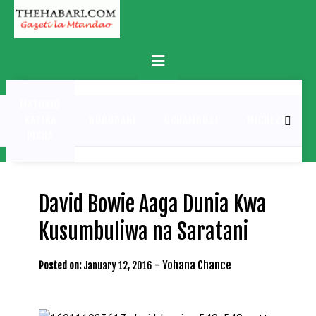
Skip
to
content
Primary
Menu
MATUKIO
KATIKA
BURUDANI
UCHAMBUZI
MICHEZO
PICHA
David Bowie Aaga Dunia Kwa
Kusumbuliwa na Saratani
-
Yohana Chance
Posted on:
January 12, 2016