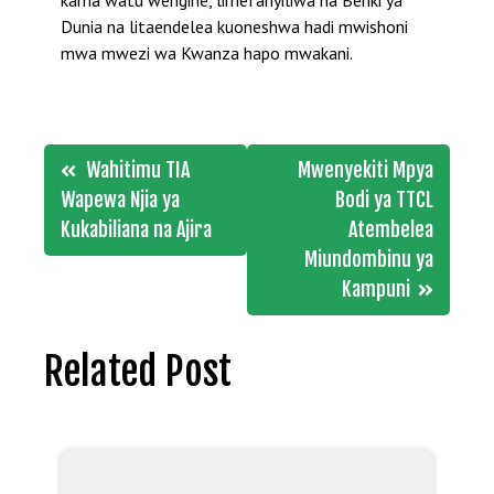
Dunia na litaendelea kuoneshwa hadi mwishoni
mwa mwezi wa Kwanza hapo mwakani.
Post
Wahitimu TIA
Mwenyekiti Mpya
navigation
Wapewa Njia ya
Bodi ya TTCL
Kukabiliana na Ajira
Atembelea
Miundombinu ya
Kampuni
Related Post