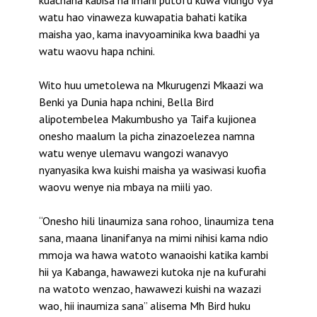
watu hao vinaweza kuwapatia bahati katika
maisha yao, kama inavyoaminika kwa baadhi ya
watu waovu hapa nchini.
Wito huu umetolewa na Mkurugenzi Mkaazi wa
Benki ya Dunia hapa nchini, Bella Bird
alipotembelea Makumbusho ya Taifa kujionea
onesho maalum la picha zinazoelezea namna
watu wenye ulemavu wangozi wanavyo
nyanyasika kwa kuishi maisha ya wasiwasi kuofia
waovu wenye nia mbaya na miili yao.
“Onesho hili linaumiza sana rohoo, linaumiza tena
sana, maana linanifanya na mimi nihisi kama ndio
mmoja wa hawa watoto wanaoishi katika kambi
hii ya Kabanga, hawawezi kutoka nje na kufurahi
na watoto wenzao, hawawezi kuishi na wazazi
wao, hii inaumiza sana” alisema Mh Bird huku