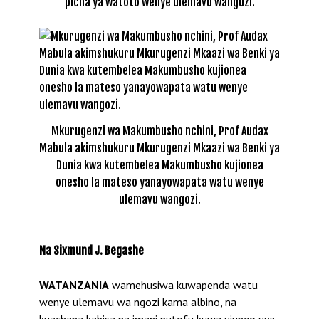
picha ya watoto wenye ulemavu wanguzi.
Mkurugenzi wa Makumbusho nchini, Prof Audax
Mabula akimshukuru Mkurugenzi Mkaazi wa Benki ya
Dunia kwa kutembelea Makumbusho kujionea
onesho la mateso yanayowapata watu wenye
ulemavu wangozi.
Na Sixmund J. Begashe
WATANZANIA
wamehusiwa kuwapenda watu
wenye ulemavu wa ngozi kama albino, na
kuachana kabisa na imani putofu kuwa viungo vya