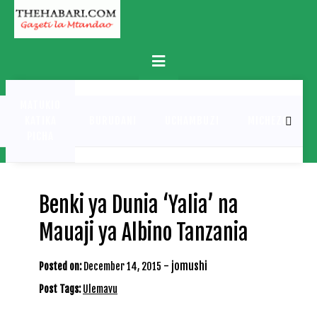
Skip
to
content
Primary
Menu
MATUKIO
KATIKA
BURUDANI
UCHAMBUZI
MICHEZO
PICHA
Benki ya Dunia ‘Yalia’ na
Mauaji ya Albino Tanzania
-
jomushi
Posted on:
December 14, 2015
Post Tags:
Ulemavu