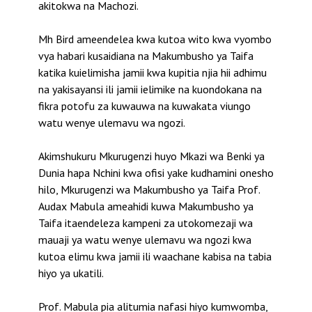
akitokwa na Machozi.
Mh Bird ameendelea kwa kutoa wito kwa vyombo
vya habari kusaidiana na Makumbusho ya Taifa
katika kuielimisha jamii kwa kupitia njia hii adhimu
na yakisayansi ili jamii ielimike na kuondokana na
fikra potofu za kuwauwa na kuwakata viungo
watu wenye ulemavu wa ngozi.
Akimshukuru Mkurugenzi huyo Mkazi wa Benki ya
Dunia hapa Nchini kwa ofisi yake kudhamini onesho
hilo, Mkurugenzi wa Makumbusho ya Taifa Prof.
Audax Mabula ameahidi kuwa Makumbusho ya
Taifa itaendeleza kampeni za utokomezaji wa
mauaji ya watu wenye ulemavu wa ngozi kwa
kutoa elimu kwa jamii ili waachane kabisa na tabia
hiyo ya ukatili.
Prof. Mabula pia alitumia nafasi hiyo kumwomba,