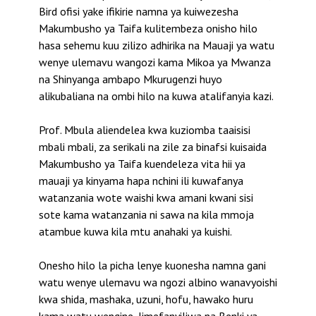
Bird ofisi yake ifikirie namna ya kuiwezesha
Makumbusho ya Taifa kulitembeza onisho hilo
hasa sehemu kuu zilizo adhirika na Mauaji ya watu
wenye ulemavu wangozi kama Mikoa ya Mwanza
na Shinyanga ambapo Mkurugenzi huyo
alikubaliana na ombi hilo na kuwa atalifanyia kazi.
Prof. Mbula aliendelea kwa kuziomba taaisisi
mbali mbali, za serikali na zile za binafsi kuisaida
Makumbusho ya Taifa kuendeleza vita hii ya
mauaji ya kinyama hapa nchini ili kuwafanya
watanzania wote waishi kwa amani kwani sisi
sote kama watanzania ni sawa na kila mmoja
atambue kuwa kila mtu anahaki ya kuishi.
Onesho hilo la picha lenye kuonesha namna gani
watu wenye ulemavu wa ngozi albino wanavyoishi
kwa shida, mashaka, uzuni, hofu, hawako huru
kama watu wengine, limefanyiliwa na Benki ya