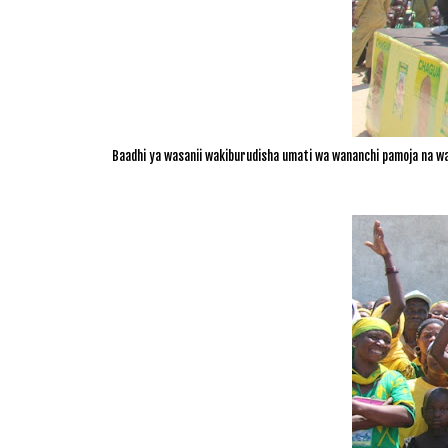
Baadhi ya wasanii wakiburudisha u
mati wa wananchi pamoja na 