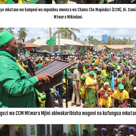
e mkutano wa kampeni wa mgombea mwenza wa Chama Cha Mapinduzi (CCM), Bi. Samia Su
Mtwara Mikindani.
gozi wa CCM Mtwara Mjini akiwakaribisha wageni na kufungua mkuta