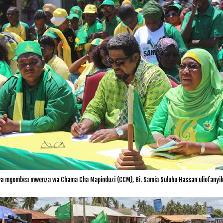
mgombea mwenza wa Chama Cha Mapinduzi (CCM), Bi. Samia Suluhu Hassan uliofanyika