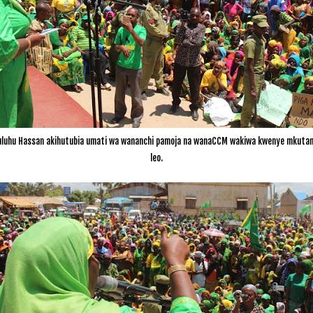
uhu Hassan akihutubia u
mati wa wananchi pamoja na wanaCCM wakiwa kwenye mkutano
leo.