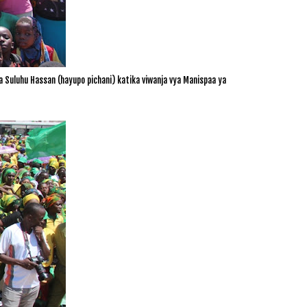
luhu Hassan (hayupo pichani) katika viwanja vya Manispaa ya