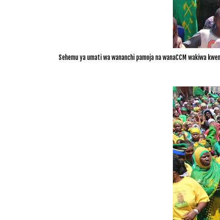
Sehemu ya umati wa wananchi pamoja na wanaCCM wakiwa kweny