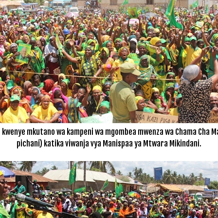
 kwenye mkutano wa kampeni wa mgombea mwenza wa Chama Cha Mapin
pichani) katika viwanja vya Manispaa ya Mtwara Mikindani.