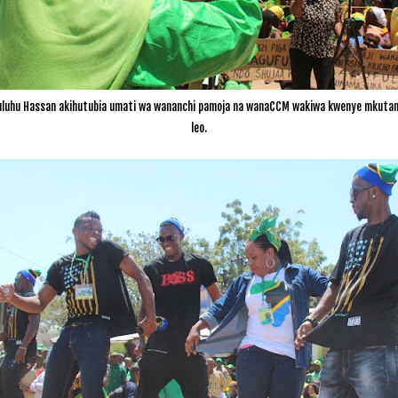
uhu Hassan akihutubia u
mati wa wananchi pamoja na wanaCCM wakiwa kwenye mkutano
leo.