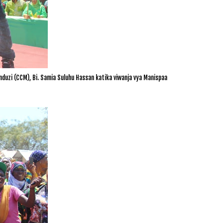
uzi (CCM), Bi. Samia Suluhu Hassan
katika viwanja vya Manispaa