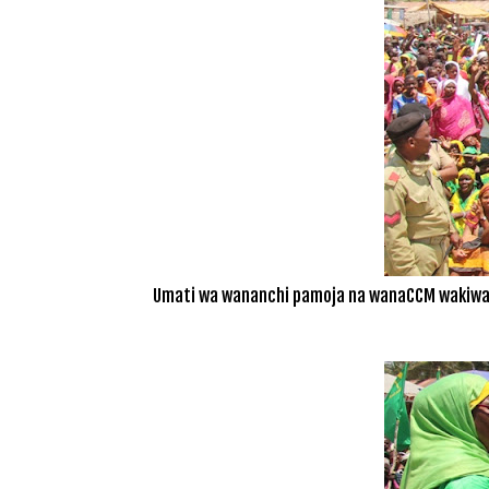
Umati wa wananchi pamoja na wanaCCM wakiwa