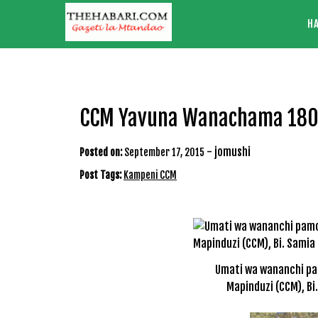
Skip
H
to
content
CCM Yavuna Wanachama 180
-
jomushi
Posted on:
September 17, 2015
Post Tags:
Kampeni CCM
Umati wa wananchi p
Mapinduzi (CCM), Bi