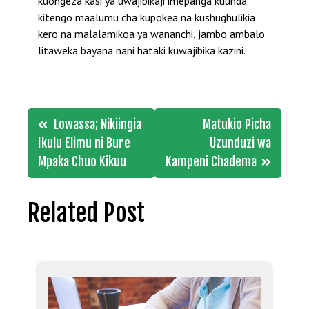
kuongeza kasi ya uwajibikaji imepanga kuunda
kitengo maalumu cha kupokea na kushughulikia
kero na malalamikoa ya wananchi, jambo ambalo
litaweka bayana nani hataki kuwajibika kazini.
Post
Lowassa; Nikiingia
Matukio Picha
navigation
Ikulu Elimu ni Bure
Uzunduzi wa
Mpaka Chuo Kikuu
Kampeni Chadema
Related Post