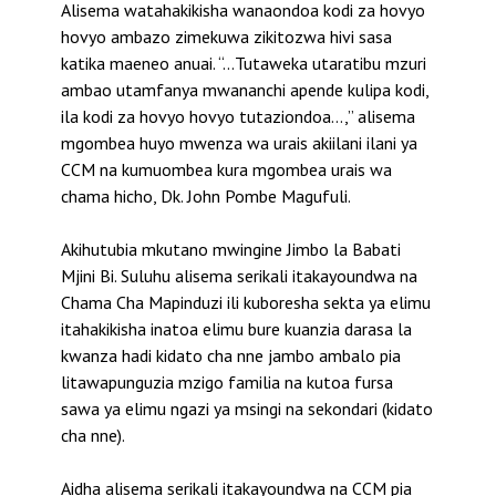
Alisema watahakikisha wanaondoa kodi za hovyo
hovyo ambazo zimekuwa zikitozwa hivi sasa
katika maeneo anuai. “…Tutaweka utaratibu mzuri
ambao utamfanya mwananchi apende kulipa kodi,
ila kodi za hovyo hovyo tutaziondoa…,” alisema
mgombea huyo mwenza wa urais akiilani ilani ya
CCM na kumuombea kura mgombea urais wa
chama hicho, Dk. John Pombe Magufuli.
Akihutubia mkutano mwingine Jimbo la Babati
Mjini Bi. Suluhu alisema serikali itakayoundwa na
Chama Cha Mapinduzi ili kuboresha sekta ya elimu
itahakikisha inatoa elimu bure kuanzia darasa la
kwanza hadi kidato cha nne jambo ambalo pia
litawapunguzia mzigo familia na kutoa fursa
sawa ya elimu ngazi ya msingi na sekondari (kidato
cha nne).
Aidha alisema serikali itakayoundwa na CCM pia