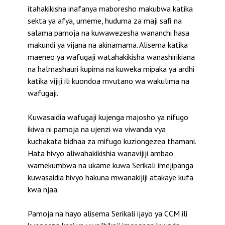
itahakikisha inafanya maboresho makubwa katika
sekta ya afya, umeme, huduma za maji safi na
salama pamoja na kuwawezesha wananchi hasa
makundi ya vijana na akinamama. Alisema katika
maeneo ya wafugaji watahakikisha wanashirikiana
na halmashauri kupima na kuweka mipaka ya ardhi
katika vijiji ili kuondoa mvutano wa wakulima na
wafugaji.
Kuwasaidia wafugaji kujenga majosho ya nifugo
ikiwa ni pamoja na ujenzi wa viwanda vya
kuchakata bidhaa za mifugo kuziongezea thamani.
Hata hivyo aliwahakikishia wanavijiji ambao
wamekumbwa na ukame kuwa Serikali imejipanga
kuwasaidia hivyo hakuna mwanakijiji atakaye kufa
kwa njaa.
Pamoja na hayo alisema Serikali ijayo ya CCM ili