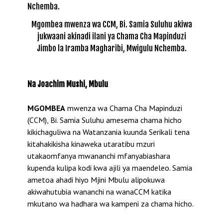
Mgombea mwenza wa CCM, Bi. Samia Suluhu akiwa
jukwaani akinadi ilani ya Chama Cha Mapinduzi
Jimbo la Iramba Magharibi, Mwigulu Nchemba.
Na Joachim Mushi, Mbulu
MGOMBEA
mwenza wa Chama Cha Mapinduzi
(CCM), Bi. Samia Suluhu amesema chama hicho
kikichaguliwa na Watanzania kuunda Serikali tena
kitahakikisha kinaweka utaratibu mzuri
utakaomfanya mwananchi mfanyabiashara
kupenda kulipa kodi kwa ajili ya maendeleo. Samia
ametoa ahadi hiyo Mjini Mbulu alipokuwa
akiwahutubia wananchi na wanaCCM katika
mkutano wa hadhara wa kampeni za chama hicho.