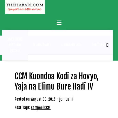
Skip
to
content
Primary
Menu
MATUKIO
KATIKA
BURUDANI
UCHAMBUZI
MICHEZO
PICHA
CCM Kuondoa Kodi za Hovyo,
Yaja na Elimu Bure Hadi IV
-
jomushi
Posted on:
August 30, 2015
Post Tags:
Kampeni CCM