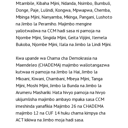
Mtambile, Kibaha Mjini, Ndanda, Nsimbo, Bumbuli,
Donge, Paje, Lulindi, Kongwa, Mpwapwa, Chemba,
Mbinga Mjini, Nanyamba, Mkinga, Pangani, Lushoto
na Jimbo la Peramiho. Majimbo mengine
yaliotwaliwa na CCM hadi sasa ni pamoja na
Njombe Mjini, Singida Mjini, Geita Vijijini, Ilemela
Bukoba, Njombe Mjini, Ilala na Jimbo la Lindi Mjini.
Kwa upande wa Chama cha Demokrasia na
Maendeleo (CHADEMA) majimbo waliotangazwa
kutwaa ni pamoja na Jimbo la Hai, Jimbo la
Mkoani, Kiwani, Chambani, Mbeya Mjini, Tanga
Mjini, Moshi Mjini, Jimbo la Bunda na Jimbo la
Arumeru Mashariki. Hata hivyo pamoja na hivyo
ukijumlisha majimbo ambayo mpaka sasa CCM
imeshinda yanafikia Majimbo 26 na CHADEMA
majimbo 12 na CUF 14 huku chama kimpya cha
ACT kikiwa na Jimbo moja hadi sasa.