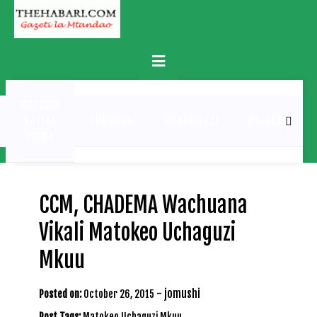
Skip
to
content
Primary
Menu
MATUKIO
KATIKA
BURUDANI
UCHAMBUZI
MICHEZO
PICHA
CCM, CHADEMA Wachuana
Vikali Matokeo Uchaguzi
Mkuu
-
jomushi
Posted on:
October 26, 2015
Post Tags:
Matokeo Uchaguzi Mkuu