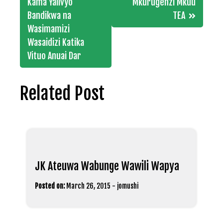
navigation
Kama Yalivyo
Mkurugenzi Mkuu
Bandikwa na
TEA
Wasimamizi
Wasaidizi Katika
Vituo Anuai Dar
Related Post
JK Ateuwa Wabunge Wawili Wapya
Posted on:
March 26, 2015
-
jomushi