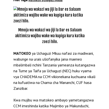
Mmoja wa wakazi wa jiji la Dar es Salaam
akitimiza wajibu wake wa kupiga kura katika
zoezi hilo.
MATOKEO
ya Uchaguzi Mkuu nafasi za madiwani,
wabunge na urais uliofanyika jana maeneo
mbalimbali nchini Tanzania yameanza kutangazwa
na Tume ya Taifa ya Uchaguzi (NEC) huku vyama
vya CHADEMA na CCM vikionekana kuchuana vikali
na kufuatiwa na Chama cha Wananchi, CUF hasa
Zanzibar.
Kwa mujibu wa matokeo ambayo yametangazwa
CCM imeshinda katika Majimbo ya Makunduchi,