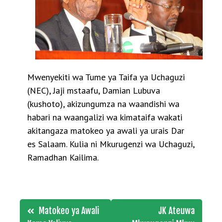
Mwenyekiti wa Tume ya Taifa ya Uchaguzi
(NEC), Jaji mstaafu, Damian Lubuva
(kushoto), akizungumza na waandishi wa
habari na waangalizi wa kimataifa wakati
akitangaza matokeo ya awali ya urais Dar
es Salaam. Kulia ni Mkurugenzi wa Uchaguzi,
Ramadhan Kailima.
Post
Matokeo ya Awali
JK Ateuwa