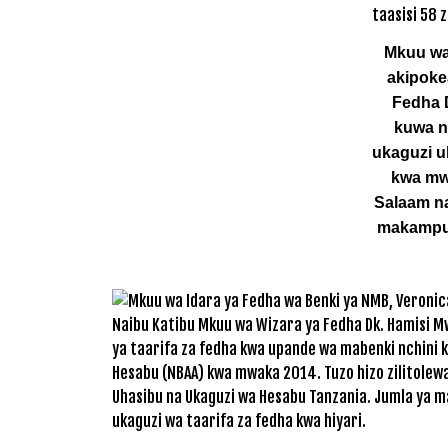
Mkuu wa 
akipoke
Fedha 
kuwa na
ukaguzi u
kwa mwa
Salaam na
makampuni