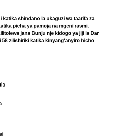
a
a
si