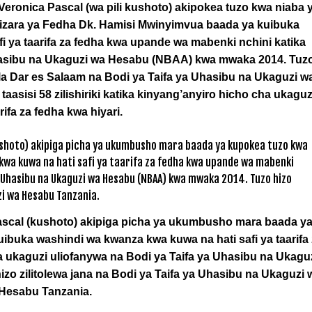
eronica Pascal (wa pili kushoto) akipokea tuzo kwa niaba 
zara ya Fedha Dk. Hamisi Mwinyimvua baada ya kuibuka
i ya taarifa za fedha kwa upande wa mabenki nchini katika
Uhasibu na Ukaguzi wa Hesabu (NBAA) kwa mwaka 2014. Tuz
ji la Dar es Salaam na Bodi ya Taifa ya Uhasibu na Ukaguzi w
sisi 58 zilishiriki katika kinyang’anyiro hicho cha ukaguz
rifa za fedha kwa hiyari.
ascal (kushoto) akipiga picha ya ukumbusho mara baada y
buka washindi wa kwanza kwa kuwa na hati safi ya taarifa
 ukaguzi uliofanywa na Bodi ya Taifa ya Uhasibu na Ukagu
o zilitolewa jana na Bodi ya Taifa ya Uhasibu na Ukaguzi 
Hesabu Tanzania.