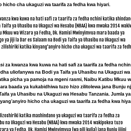
ro hicho cha ukaguzi wa taarifa za fedha kwa hiyari.
 za kwanza kwa kuwa na hati safi za taarifa za fedha nchin
fedha uliofanywa na Bodi ya Taifa ya Uhasibu na Ukaguzi wa
ika picha ya pamoja na mgeni rasmi, Naibu Katibu Mkuu 
ra baada ya kukabidhiwa tuzo hizo zilitolewa jana Bunju n
a Taifa ya Uhasibu na Ukaguzi wa Hesabu Tanzania. Jumla ya
inyang’anyiro hicho cha ukaguzi wa taarifa za fedha kwa hiyar