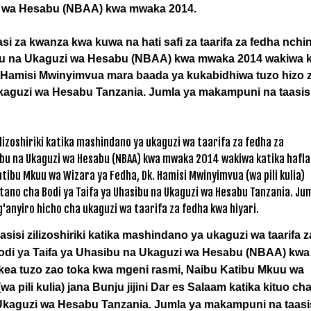
 wa Hesabu (NBAA) kwa mwaka 2014.
isi zilizoshiriki katika mashindano ya ukaguzi wa taarifa z
odi ya Taifa ya Uhasibu na Ukaguzi wa Hesabu (NBAA) kwa
kea tuzo zao toka kwa mgeni rasmi, Naibu Katibu Mkuu wa
 pili kulia) jana Bunju jijini Dar es Salaam katika kituo ch
Ukaguzi wa Hesabu Tanzania. Jumla ya makampuni na taasi