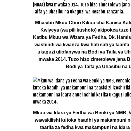
Mhasibu Mkuu Chuo Kikuu cha Kanisa Katol
Kwiyeya (wa pili kushoto) akipokea tuzo
Katibu Mkuu wa Wizara ya Fedha, Dk. Hami
washindi wa kwanza kwa hati safi ya taarif
ukaguzi uliofanywa na Bodi ya Taifa ya 
mwaka 2014. Tuzo hizo zimetolewa jana Bun
Bodi ya Taifa ya Uhasibu na
Mkuu wa Idara ya Fedha wa Benki ya NMB, Ve
wawakilishi kutoka baadhi ya makampuni na t
taarifa za fedha kwa makampuni na idara 