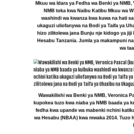
Mkuu wa Idara ya Fedha wa Benki ya NMB, V
NMB toka kwa Naibu Katibu Mkuu wa Wi
washindi wa kwanza kwa kuwa na hati saf
ukaguzi uliofanywa na Bodi ya Taifa ya 
hizo zilitolewa jana Bunju nje kidogo ya ji
Hesabu Tanzania. Jumla ya makampuni na taa
wa taa
Wawakilishi wa Benki ya NMB, Veronica P
kupokea tuzo kwa niaba ya NMB baada ya kui
fedha kwa upande wa mabenki nchini katika
wa Hesabu (NBAA) kwa mwaka 2014. Tuzo hiz