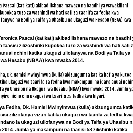
ronica Pascal (katikati) akibadilishana mawazo na baadhi 
aasisi zilizoshiriki kupokea tuzo za washindi wa hati safi 
anuai nchini katika ukaguzi uliofanywa na Bodi ya Taifa ya
 wa Hesabu (NBAA) kwa mwaka 2014.
ya Fedha, Dk. Hamisi Mwinyimvua (kulia) akizungumza kati
si zilizofanya vizuri katika ukaguzi wa taarifa za fedha kwa
indano la ukaguzi uliofanywa na Bodi ya Taifa ya Uhasibu n
14. Jumla ya makampuni na taasisi 58 zilishiriki katika