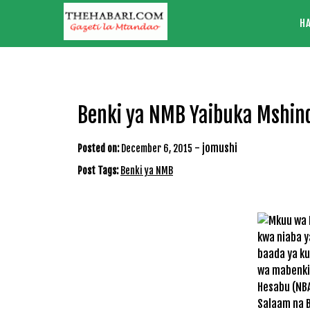
Skip
H
to
content
Benki ya NMB Yaibuka Mshin
-
jomushi
Posted on:
December 6, 2015
Post Tags:
Benki ya NMB