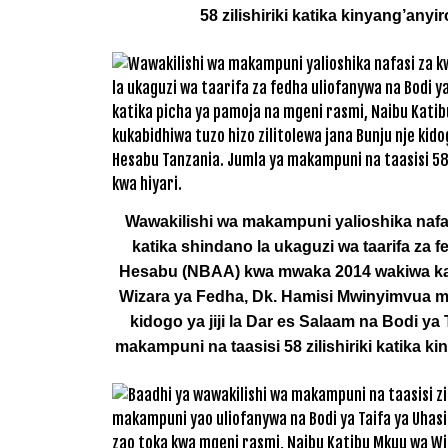
58 zilishiriki katika kinyang’anyi
Wawakilishi wa makampuni yalioshika nafasi
katika shindano la ukaguzi wa taarifa za 
Hesabu (NBAA) kwa mwaka 2014 wakiwa kat
Wizara ya Fedha, Dk. Hamisi Mwinyimvua ma
kidogo ya jiji la Dar es Salaam na Bodi y
makampuni na taasisi 58 zilishiriki katika k