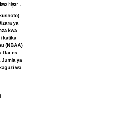
 kushoto)
izara ya
nza kwa
i katika
abu (NBAA)
a Dar es
. Jumla ya
ukaguzi wa