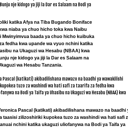
iki katika Afya na Tiba Bugando Boniface
 kwa niaba ya chuo hicho toka kwa Naibu
si Mwinyimvua baada ya chuo hicho kuibuka
a za fedha kwa upande wa vyuo nchini katika
Uhasibu na Ukaguzi wa Hesabu (NBAA) kwa
ju nje kidogo ya jiji la Dar es Salaam na
 Ukaguzi wa Hesabu Tanzania.
ronica Pascal (katikati) akibadilishana mawazo na baadhi 
aasisi zilizoshiriki kupokea tuzo za washindi wa hati safi 
anuai nchini katika ukaguzi uliofanywa na Bodi ya Taifa ya