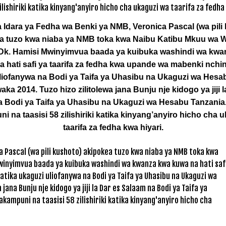
Idara ya Fedha wa Benki ya NMB, Veronica Pascal (wa pili
a tuzo kwa niaba ya NMB toka kwa Naibu Katibu Mkuu wa W
Dk. Hamisi Mwinyimvua baada ya kuibuka washindi wa kwa
 hati safi ya taarifa za fedha kwa upande wa mabenki nchin
liofanywa na Bodi ya Taifa ya Uhasibu na Ukaguzi wa Hes
ka 2014. Tuzo hizo zilitolewa jana Bunju nje kidogo ya jiji l
 Bodi ya Taifa ya Uhasibu na Ukaguzi wa Hesabu Tanzania
 na taasisi 58 zilishiriki katika kinyang’anyiro hicho cha 
taarifa za fedha kwa hiyari.