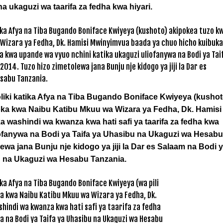
a ukaguzi wa taarifa za fedha kwa hiyari.
ki katika Afya na Tiba Bugando Boniface Kwiyeya (kushot
oka kwa Naibu Katibu Mkuu wa Wizara ya Fedha, Dk. Hamisi
washindi wa kwanza kwa hati safi ya taarifa za fedha kwa
iofanywa na Bodi ya Taifa ya Uhasibu na Ukaguzi wa Hesabu
a jana Bunju nje kidogo ya jiji la Dar es Salaam na Bodi 
u na Ukaguzi wa Hesabu Tanzania.