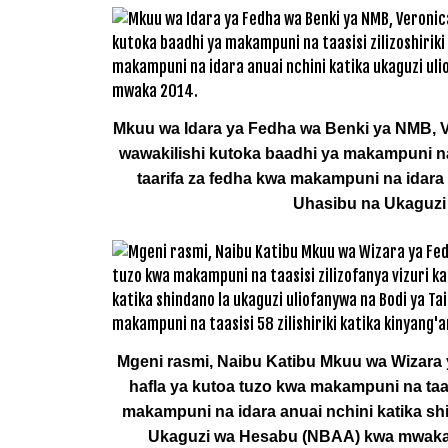
Mkuu wa Idara ya Fedha wa Benki ya NMB, Ve
wawakilishi kutoka baadhi ya makampuni na t
taarifa za fedha kwa makampuni na idara 
Uhasibu na Ukaguzi
Mgeni rasmi, Naibu Katibu Mkuu wa Wizara 
hafla ya kutoa tuzo kwa makampuni na taasi
makampuni na idara anuai nchini katika sh
Ukaguzi wa Hesabu (NBAA) kwa mwaka 20