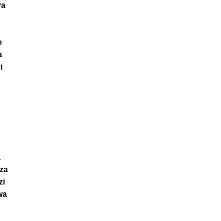
ya
o
a
i
a
 za
zi
wa