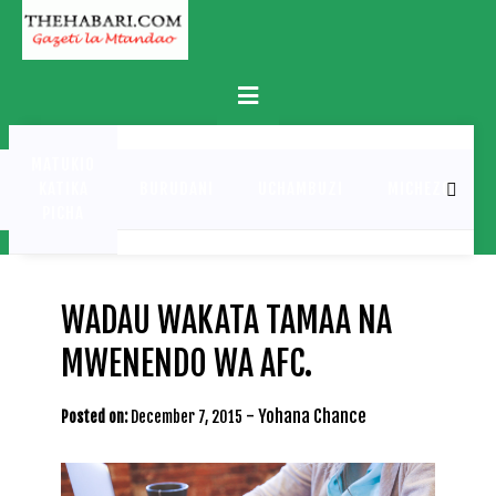
Skip
to
content
Primary
Menu
MATUKIO
KATIKA
BURUDANI
UCHAMBUZI
MICHEZO
PICHA
WADAU WAKATA TAMAA NA
MWENENDO WA AFC.
-
Yohana Chance
Posted on:
December 7, 2015