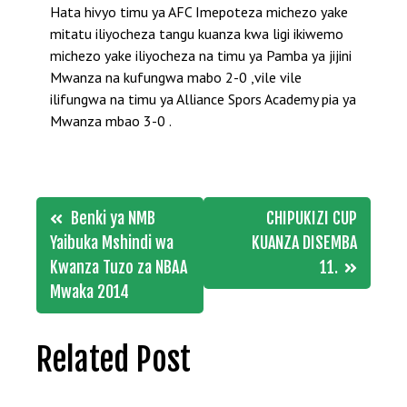
Hata hivyo timu ya AFC Imepoteza michezo yake
mitatu iliyocheza tangu kuanza kwa ligi ikiwemo
michezo yake iliyocheza na timu ya Pamba ya jijini
Mwanza na kufungwa mabo 2-0 ,vile vile
ilifungwa na timu ya Alliance Spors Academy pia ya
Mwanza mbao 3-0 .
Post
Benki ya NMB
CHIPUKIZI CUP
navigation
Yaibuka Mshindi wa
KUANZA DISEMBA
Kwanza Tuzo za NBAA
11.
Mwaka 2014
Related Post