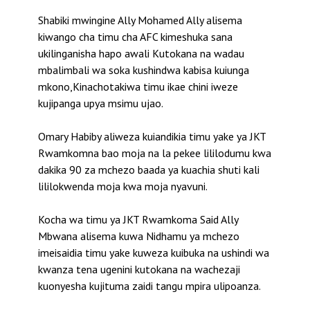
Shabiki mwingine Ally Mohamed Ally alisema
kiwango cha timu cha AFC kimeshuka sana
ukilinganisha hapo awali Kutokana na wadau
mbalimbali wa soka kushindwa kabisa kuiunga
mkono,Kinachotakiwa timu ikae chini iweze
kujipanga upya msimu ujao.
Omary Habiby aliweza kuiandikia timu yake ya JKT
Rwamkomna bao moja na la pekee lililodumu kwa
dakika 90 za mchezo baada ya kuachia shuti kali
lililokwenda moja kwa moja nyavuni.
Kocha wa timu ya JKT Rwamkoma Said Ally
Mbwana alisema kuwa Nidhamu ya mchezo
imeisaidia timu yake kuweza kuibuka na ushindi wa
kwanza tena ugenini kutokana na wachezaji
kuonyesha kujituma zaidi tangu mpira ulipoanza.