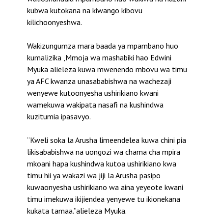
kubwa kutokana na kiwango kibovu
kilichoonyeshwa.
Wakizungumza mara baada ya mpambano huo
kumalizika ,Mmoja wa mashabiki hao Edwini
Myuka alieleza kuwa mwenendo mbovu wa timu
ya AFC kwanza unasababishwa na wachezaji
wenyewe kutoonyesha ushirikiano kwani
wamekuwa wakipata nasafi na kushindwa
kuzitumia ipasavyo.
“Kweli soka la Arusha limeendelea kuwa chini pia
likisababishwa na uongozi wa chama cha mpira
mkoani hapa kushindwa kutoa ushirikiano kwa
timu hii ya wakazi wa jiji la Arusha pasipo
kuwaonyesha ushirikiano wa aina yeyeote kwani
timu imekuwa ikijiendea yenyewe tu ikionekana
kukata tamaa.”alieleza Myuka.