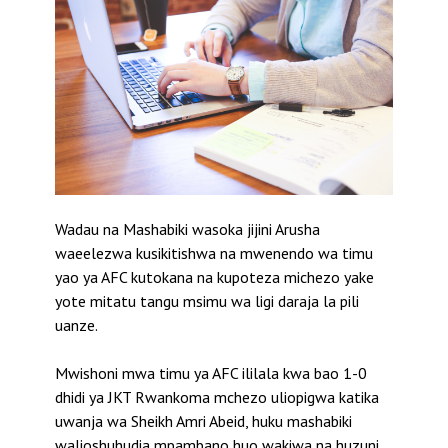
Wadau na Mashabiki wasoka jijini Arusha
waeelezwa kusikitishwa na mwenendo wa timu
yao ya AFC kutokana na kupoteza michezo yake
yote mitatu tangu msimu wa ligi daraja la pili
uanze.
Mwishoni mwa timu ya AFC ililala kwa bao 1-0
dhidi ya JKT Rwankoma mchezo uliopigwa katika
uwanja wa Sheikh Amri Abeid, huku mashabiki
walioshuhudia mpambano huo wakiwa na huzuni