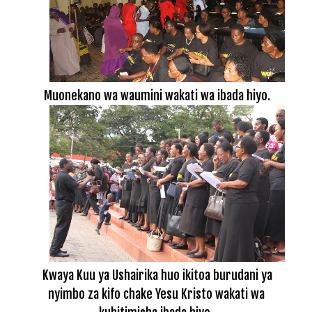
Muonekano wa waumini wakati wa ibada hiyo.
Kwaya Kuu ya Ushairika huo ikitoa burudani ya
nyimbo za kifo chake Yesu Kristo wakati wa