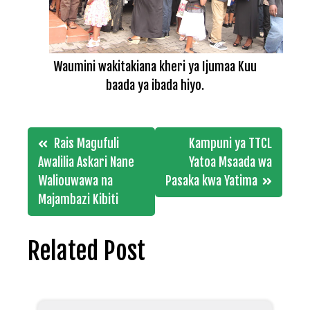
Waumini wakitakiana kheri ya Ijumaa Kuu
baada ya ibada hiyo.
Post
Rais Magufuli
Kampuni ya TTCL
navigation
Awalilia Askari Nane
Yatoa Msaada wa
Waliouwawa na
Pasaka kwa Yatima
Majambazi Kibiti
Related Post