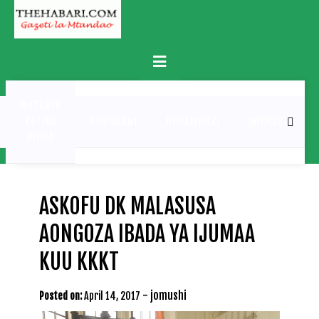
Skip
to
content
Primary
Menu
MATUKIO
KATIKA
BURUDANI
UCHAMBUZI
MICHEZO
PICHA
ASKOFU DK MALASUSA
AONGOZA IBADA YA IJUMAA
KUU KKKT
-
jomushi
Posted on:
April 14, 2017