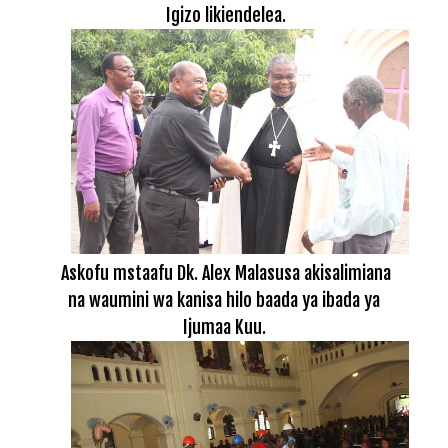
Igizo likiendelea.
Askofu mstaafu Dk. Alex Malasusa akisalimiana
na waumini wa kanisa hilo baada ya ibada ya
Ijumaa Kuu.