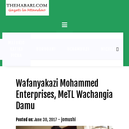
Skip
to
content
Primary
Menu
MATUKIO
KATIKA
BURUDANI
UCHAMBUZI
MICHEZO
PICHA
Wafanyakazi Mohammed
Enterprises, MeTL Wachangia
Damu
-
jomushi
Posted on:
June 30, 2017