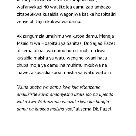
wafanyakazi 40 walijitolea damu zao ambazo
zitapelekwa kusaidia wagonjwa katika hospitalini
zenye uhitaji mkubwa wa damu.
Akizungumzia umuhimu wa kutoa damu, Meneja
Msaidizi wa Hospitali ya Sanitas, Dr. Sajjad Fazel
alisema utoaji wa damu huo ni muhimu kwa
kusaidia maisha ya watu wengine kwani hata
chupa moja ya damu ina muhimu mkubwa na
inaweza kusaidia kuoa maisha ya watu watatu.
“Kuna uhaba wa damu, kwa kila Mtanzania
ahakikishe kuwa anaonyesha uzalendo na upendo
wako kwa Watanzania wenzake kwa kuchangia
damu na kuokoa maisha yao,”
alisema Dk. Fazel.