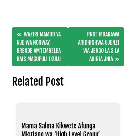
Post
WAZIRI MAMBO YA
PROF MBARAWA
navigation
NJE WA NORWAY,
ARIDHISHWA UJENZI
BRENDE AMTEMBELEA
WA JENGO LA 3 LA
RAIS MAGUFULI IKULU
ABIRIA JNIA
Related Post
Mama Salma Kikwete Afunga
Mkutano wa ‘High Level Group’