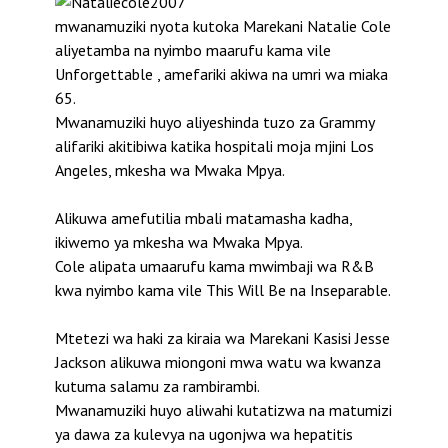
mwanamuziki nyota kutoka Marekani Natalie Cole
aliyetamba na nyimbo maarufu kama vile
Unforgettable , amefariki akiwa na umri wa miaka
65.
Mwanamuziki huyo aliyeshinda tuzo za Grammy
alifariki akitibiwa katika hospitali moja mjini Los
Angeles, mkesha wa Mwaka Mpya.
Alikuwa amefutilia mbali matamasha kadha,
ikiwemo ya mkesha wa Mwaka Mpya.
Cole alipata umaarufu kama mwimbaji wa R&B
kwa nyimbo kama vile This Will Be na Inseparable.
Mtetezi wa haki za kiraia wa Marekani Kasisi Jesse
Jackson alikuwa miongoni mwa watu wa kwanza
kutuma salamu za rambirambi.
Mwanamuziki huyo aliwahi kutatizwa na matumizi
ya dawa za kulevya na ugonjwa wa hepatitis