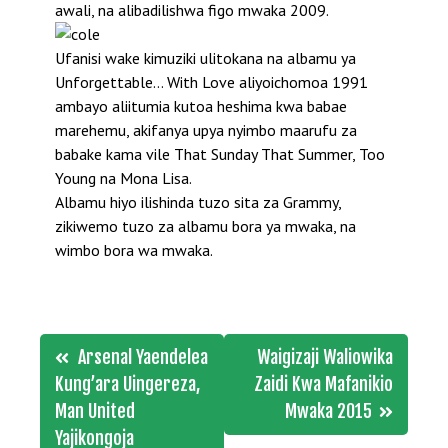
awali, na alibadilishwa figo mwaka 2009.
Ufanisi wake kimuziki ulitokana na albamu ya
Unforgettable… With Love aliyoichomoa 1991
ambayo aliitumia kutoa heshima kwa babae
marehemu, akifanya upya nyimbo maarufu za
babake kama vile That Sunday That Summer, Too
Young na Mona Lisa.
Albamu hiyo ilishinda tuzo sita za Grammy,
zikiwemo tuzo za albamu bora ya mwaka, na
wimbo bora wa mwaka.
Post
Arsenal Yaendelea
Waigizaji Waliowika
navigation
Kung’ara Uingereza,
Zaidi Kwa Mafanikio
Man United
Mwaka 2015
Yajikongoja