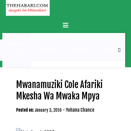
Skip
to
content
Primary
Menu
MATUKIO
KATIKA
BURUDANI
UCHAMBUZI
MICHEZO
PICHA
Mwanamuziki Cole Afariki
Mkesha Wa Mwaka Mpya
-
Yohana Chance
Posted on:
January 3, 2016