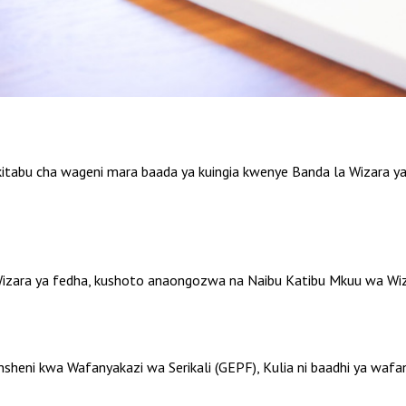
i kitabu cha wageni mara baada ya kuingia kwenye Banda la Wizara ya
Wizara ya fedha, kushoto anaongozwa na Naibu Katibu Mkuu wa Wiz
sheni kwa Wafanyakazi wa Serikali (GEPF), Kulia ni baadhi ya waf