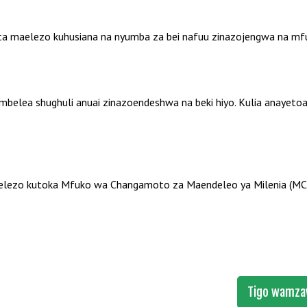
pata maelezo kuhusiana na nyumba za bei nafuu zinazojengwa na 
embelea shughuli anuai zinazoendeshwa na beki hiyo. Kulia anayet
elezo kutoka Mfuko wa Changamoto za Maendeleo ya Milenia (MCA-
Tigo wamzaw