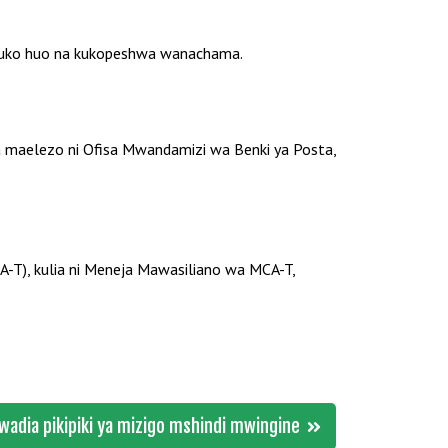
mfuko huo na kukopeshwa wanachama.
oa maelezo ni Ofisa Mwandamizi wa Benki ya Posta,
T), kulia ni Meneja Mawasiliano wa MCA-T,
adia pikipiki ya mizigo mshindi mwingine