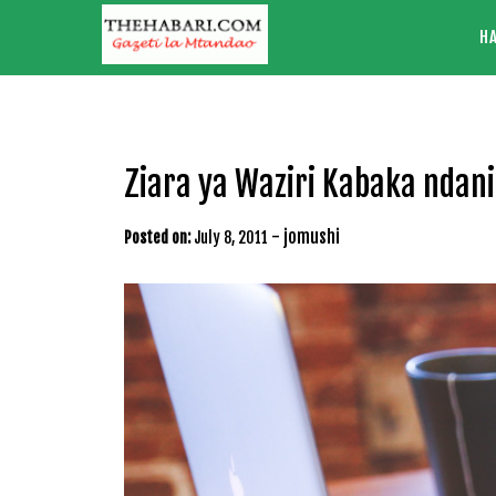
Skip
H
to
content
Ziara ya Waziri Kabaka ndan
-
jomushi
Posted on:
July 8, 2011