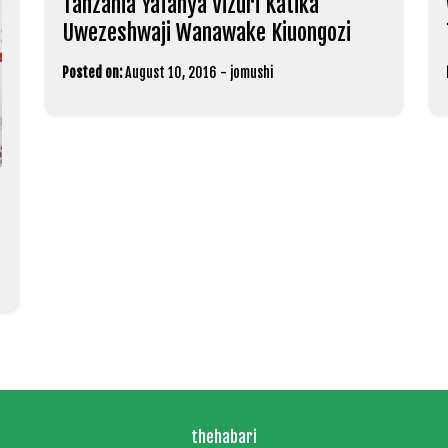
Tanzania Yafanya Vizuri Katika
Uwezeshwaji Wanawake Kiuongozi
Posted on:
August 10, 2016
-
jomushi
thehabari