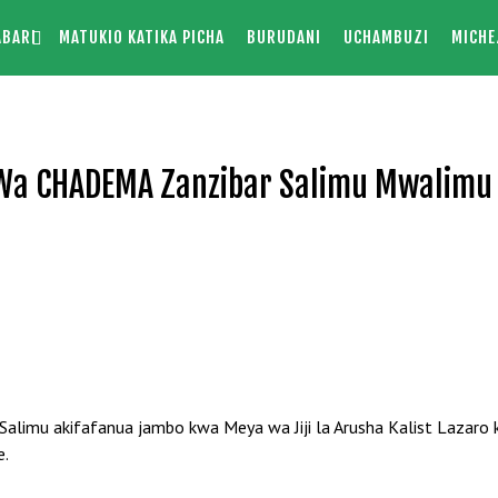
ABARI
MATUKIO KATIKA PICHA
BURUDANI
UCHAMBUZI
MICHE
 Wa CHADEMA Zanzibar Salimu Mwalimu
imu akifafanua jambo kwa Meya wa Jiji la Arusha Kalist Lazaro 
e.