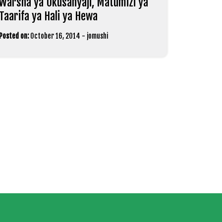
Warsha ya Ukusanyaji, Matumizi ya
Taarifa ya Hali ya Hewa
Posted on:
October 16, 2014
-
jomushi