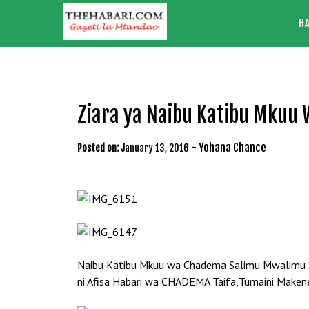
Skip
H
to
content
Ziara ya Naibu Katibu Mkuu
-
Yohana Chance
Posted on:
January 13, 2016
Naibu Katibu Mkuu wa Chadema Salimu Mwalimu Sal
ni Afisa Habari wa CHADEMA Taifa,Tumaini Maken