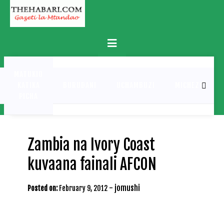
Skip
to
content
Primary
Menu
MATUKIO
KATIKA
BURUDANI
UCHAMBUZI
MICHEZO
PICHA
Zambia na Ivory Coast
kuvaana fainali AFCON
-
jomushi
Posted on:
February 9, 2012