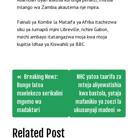
mlango wa Zambia akautema nje mpira.
Fainali ya Kombe la Mataifa ya Afrika itachezwa
siku ya Jumapili mjini Libreville, nchini Gabon,
mechi ambayo itatangazwa moja kwa moja
kupitia Idhaa ya Kiswahili ya BBC.
Post
Breaking Newz:
NHC yatoa taarifa za
navigation
Bunge latoa
mteja aliyewatishia
maelekezo serikalini
kwa bastola, yataja
mgomo wa
mafanikio ya zoezi la
madaktari
ukusanyaji madeni
Related Post