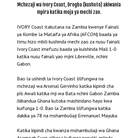
Mchezaji wa Ivory Coast, Drogba (kushoto) akiwania
mpira katika moja ya mechi zao.
IVORY Coast itakutana na Zambia kwenye Fainali
ya Kombe la Mataifa ya Afrika (AFCON) baada ya
timu hizo mbili kushinda mechi zao za nusu fainali.
Ivory Coast imefuzu baada ya kuishinda Mali 1-0
katika nusu fainali yao mjini Libreville, nchini
Gabon.
Bao la ushindi la Ivory Coast lilifungwa na
mchezaji wa Arsenal Gervinho katika kipindi cha
pili. Awali katika mji wa Bata nchini Gabon Zambia
iliibandua Ghana kutoka mashindano hayo kwa
kuifunga 1-0. Bao la Zambia lilifungwa katika
dakika ya 78 na mshambuliaji Emmanuel Mayuka.
Katika kipindi cha kwanza mshambuliaji wa Ghana
Asamoah Gyan alikosa kufunga penalti, mlinda