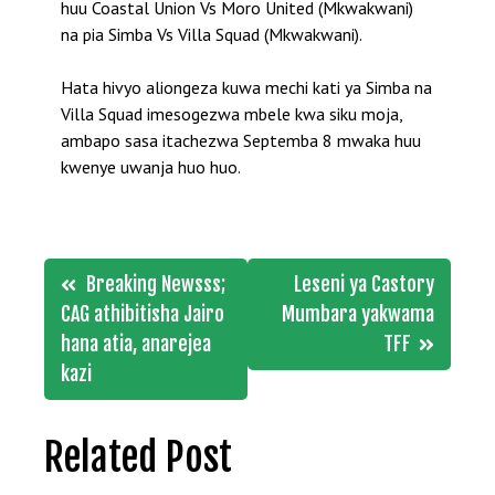
huu Coastal Union Vs Moro United (Mkwakwani)
na pia Simba Vs Villa Squad (Mkwakwani).
Hata hivyo aliongeza kuwa mechi kati ya Simba na
Villa Squad imesogezwa mbele kwa siku moja,
ambapo sasa itachezwa Septemba 8 mwaka huu
kwenye uwanja huo huo.
Post
Breaking Newsss;
Leseni ya Castory
navigation
CAG athibitisha Jairo
Mumbara yakwama
hana atia, anarejea
TFF
kazi
Related Post