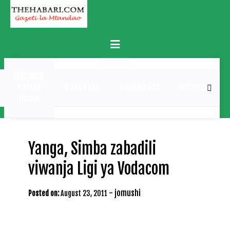
Skip
to
content
Primary
Menu
MATUKIO
KATIKA
BURUDANI
UCHAMBUZI
MICHEZO
PICHA
Yanga, Simba zabadili
viwanja Ligi ya Vodacom
-
jomushi
Posted on:
August 23, 2011