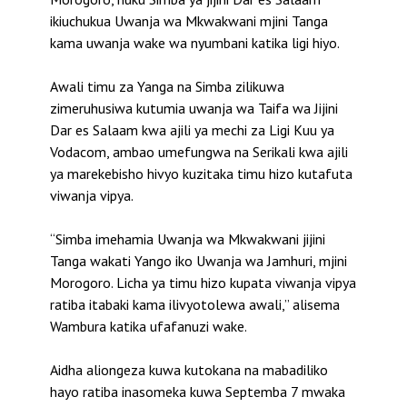
ikiuchukua Uwanja wa Mkwakwani mjini Tanga
kama uwanja wake wa nyumbani katika ligi hiyo.
Awali timu za Yanga na Simba zilikuwa
zimeruhusiwa kutumia uwanja wa Taifa wa Jijini
Dar es Salaam kwa ajili ya mechi za Ligi Kuu ya
Vodacom, ambao umefungwa na Serikali kwa ajili
ya marekebisho hivyo kuzitaka timu hizo kutafuta
viwanja vipya.
“Simba imehamia Uwanja wa Mkwakwani jijini
Tanga wakati Yango iko Uwanja wa Jamhuri, mjini
Morogoro. Licha ya timu hizo kupata viwanja vipya
ratiba itabaki kama ilivyotolewa awali,” alisema
Wambura katika ufafanuzi wake.
Aidha aliongeza kuwa kutokana na mabadiliko
hayo ratiba inasomeka kuwa Septemba 7 mwaka