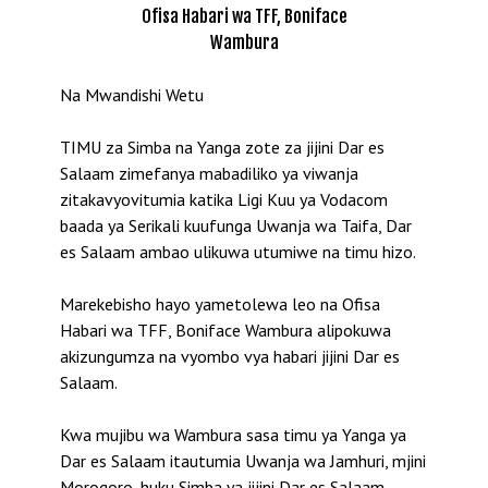
Ofisa Habari wa TFF, Boniface
Wambura
Na Mwandishi Wetu
TIMU za Simba na Yanga zote za jijini Dar es
Salaam zimefanya mabadiliko ya viwanja
zitakavyovitumia katika Ligi Kuu ya Vodacom
baada ya Serikali kuufunga Uwanja wa Taifa, Dar
es Salaam ambao ulikuwa utumiwe na timu hizo.
Marekebisho hayo yametolewa leo na Ofisa
Habari wa TFF, Boniface Wambura alipokuwa
akizungumza na vyombo vya habari jijini Dar es
Salaam.
Kwa mujibu wa Wambura sasa timu ya Yanga ya
Dar es Salaam itautumia Uwanja wa Jamhuri, mjini
Morogoro, huku Simba ya jijini Dar es Salaam