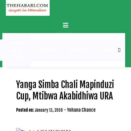
Skip
to
content
Primary
Menu
MATUKIO
KATIKA
BURUDANI
UCHAMBUZI
MICHEZO
PICHA
Yanga Simba Chali Mapinduzi
Cup, Mtibwa Akabidhiwa URA
-
Yohana Chance
Posted on:
January 11, 2016