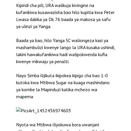
Kipindi cha pili, URA walikuja kivingine na
kufanikiwa kusawazisha bao hilo kupitia kwa Peter
Lwasa dakika ya Dk 76 baada ya makosa ya safu
ya ulinzi ya Yanga.
Baada ya bao, hilo Yanga SC waliongeza kasi ya
mashambulizi kwenye lango la URA kusaka ushindi,
lakini hawakufanikiwa hadi walipokwenda kufia
kwenye mikwaju ya penalti.
Nayo Simba ilijikuta ikipokea kipigo cha bao 1-0
kutoka kwa Mtibwa Sugar na kuaga mashindano
ya kombe la Mapinduzi katika mchezo wa
mapema.
Nyota wa Mtibwa iliyokuwa bora uwanjani