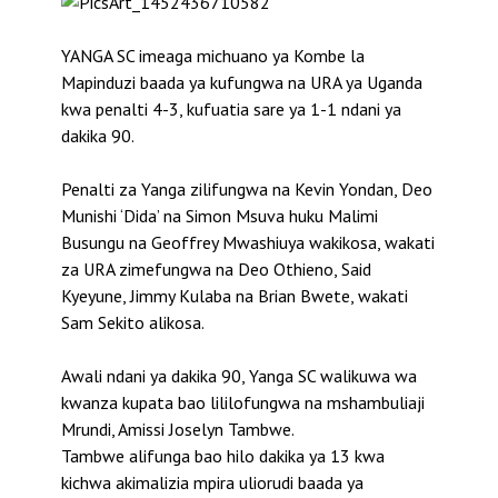
YANGA SC imeaga michuano ya Kombe la
Mapinduzi baada ya kufungwa na URA ya Uganda
kwa penalti 4-3, kufuatia sare ya 1-1 ndani ya
dakika 90.
Penalti za Yanga zilifungwa na Kevin Yondan, Deo
Munishi ‘Dida’ na Simon Msuva huku Malimi
Busungu na Geoffrey Mwashiuya wakikosa, wakati
za URA zimefungwa na Deo Othieno, Said
Kyeyune, Jimmy Kulaba na Brian Bwete, wakati
Sam Sekito alikosa.
Awali ndani ya dakika 90, Yanga SC walikuwa wa
kwanza kupata bao lililofungwa na mshambuliaji
Mrundi, Amissi Joselyn Tambwe.
Tambwe alifunga bao hilo dakika ya 13 kwa
kichwa akimalizia mpira uliorudi baada ya