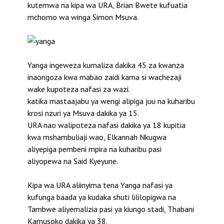
kutemwa na kipa wa URA, Brian Bwete kufuatia
mchomo wa winga Simon Msuva.
Yanga ingeweza kumaliza dakika 45 za kwanza
inaongoza kwa mabao zaidi kama si wachezaji
wake kupoteza nafasi za wazi.
katika mastaajabu ya wengi alipiga juu na kuharibu
krosi nzuri ya Msuva dakika ya 15.
URA nao walipoteza nafasi dakika ya 18 kupitia
kwa mshambuliaji wao, Elkannah Nkugwa
aliyepiga pembeni mpira na kuharibu pasi
aliyopewa na Said Kyeyune.
Kipa wa URA aliinyima tena Yanga nafasi ya
kufunga baada ya kudaka shuti lililopigwa na
Tambwe aliyemalizia pasi ya kiungo stadi, Thabani
Kamusoko dakika ya 38.