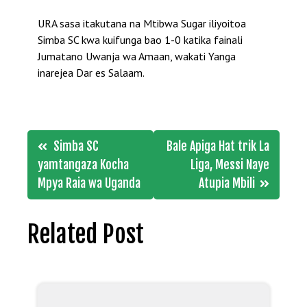
URA sasa itakutana na Mtibwa Sugar iliyoitoa
Simba SC kwa kuifunga bao 1-0 katika fainali
Jumatano Uwanja wa Amaan, wakati Yanga
inarejea Dar es Salaam.
Post
Simba SC
Bale Apiga Hat trik La
navigation
yamtangaza Kocha
Liga, Messi Naye
Mpya Raia wa Uganda
Atupia Mbili
Related Post