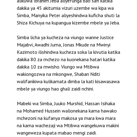
alikuwa Ibrahim Jeba aliyefunga bao safi katika
dakika ya 45 akitumia vizuri uzembe wa kipa wa
Simba, Manyika Peter aliyeshindwa kuficha shuti la
Shiza Kichuya na kupangua kizembe mbele ya Jeba.
Simba licha ya kucheza na viungo wanne Justice
Majabvi, Awadhi Juma, Jonas Mkude na Mwinyi
Kazimoto ilishindwa kucheza soka la kivutia katika
dakika 80 za mchezo na kuonekana hatari katika
dakika 10 za mwisho. Viungo wa Mtibwa
wakiongozwa na mkongwe, Shaban Nditi
walifanikiwa kulikamata dimba la kati kisawasawa
mbele ya viungo hao ghali zaidi nchini.
Mabeki wa Simba, Juuko Murshid, Hassan Isihaka
na Mohamed Hussein walionekana kama hawako
mchezoni na kufanya makosa ya mara kwa mara
na kama wachezaji wa Mtibwa wangekuwa makini
wangeweza kupata mabao mengi zaidi.