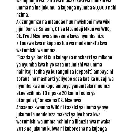
wa mpango wa taifa wa makazi kwa watumishi wa
umma na ina jukumu la kujenga nyumba 50,000 nchi
nzima.
Akizungumza na mtandao huu mwishoni mwa wiki
jijini Dar es Salaam, Ofisa Mtendaji Mkuu wa WHC,
Dk. Fred Msemwa amesema kuwa nyumba hizo
zitauzwa kwa mkopo nafuu wa muda mrefu kwa
watumishi wa umma.
“Baada ya Benki Kuu kulegeza masharti ya mikopo
ya nyumba kwa hiyo sasa mtumishi wa umma
haihitaji fedha ya kutanguliza (deposit) ambayo ni
tofauti na masharti yaliyopo sasa katika uuzaji wa
nyumba kwa mikopo ambayo yanamtaka mnunuzi
atoe asilimia 10 mpaka 20 kama fedha ya
utangulizi,” anasema Dk. Msemwa
Anasema kwamba WHC ni taasisi ya umma yenye
jukumu la uendeleza makazi yaliyo bora kwa
watumishi wa umma nchini na ilianzishwa mwaka
2013 na jukumu kubwa ni kuboresha na kujenga