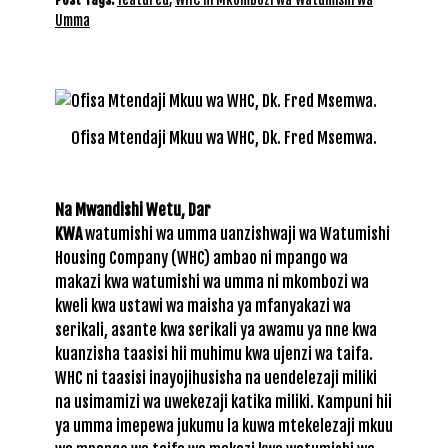
Umma
Ofisa Mtendaji Mkuu wa WHC, Dk. Fred Msemwa.
Na Mwandishi Wetu, Dar
KWA
watumishi wa umma uanzishwaji wa Watumishi
Housing Company (WHC) ambao ni mpango wa
makazi kwa watumishi wa umma ni mkombozi wa
kweli kwa ustawi wa maisha ya mfanyakazi wa
serikali, asante kwa serikali ya awamu ya nne kwa
kuanzisha taasisi hii muhimu kwa ujenzi wa taifa.
WHC ni taasisi inayojihusisha na uendelezaji miliki
na usimamizi wa uwekezaji katika miliki. Kampuni hii
ya umma imepewa jukumu la kuwa mtekelezaji mkuu