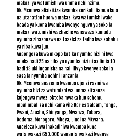
makazi ya watumishi wa umma nchi nzima.
Dk. Msemwa alisisitiza kwamba serikali iliamua kuja
na utaratibu huo wa makazi kwa watumishi wake
baada ya kuona kwamba kwenye nguvu ya soko la
makazi watumishi wachache wanaweza kumudu
nyumba zinazouzwa na taasisi za fedha kwa sababu
ya riba kuwa juu.
Anaongeza kuwa mkopo katika nyumba hizi ni kwa
miaka hadi 25 na riba ya nyumba hizi ni asilimia 10
hadi 13 ukilinganisha na hali ilivyo kwenye soko la
sasa la nyumba nchini Tanzania.
Dk. Msemwa anasema kwamba ujenzi rasmi wa
nyumba hizi za watumishi wa umma zitaanza
kujengwa mwezi oktoba mwaka huu sehemu
mbalimbali za nchi kama vile Dar es Salaam, Tanga,
Pwani, Arusha, Shinyanga, Mwanza, Tabora,
Dodoma, Morogoro, Mbeya, Lindi na Mtwara.
Anaeleza kuwa inakadiriwa kwamba kuna
wafanyakazi 650,000 wanaofanya kazi kwenye