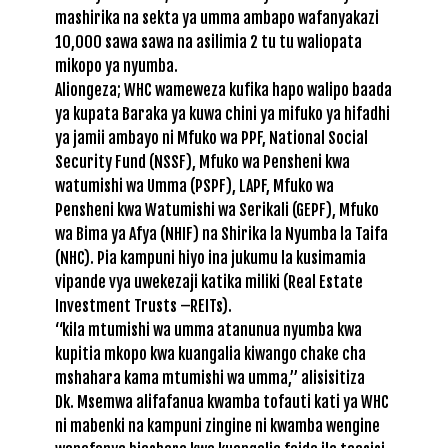
mashirika na sekta ya umma ambapo wafanyakazi
10,000 sawa sawa na asilimia 2 tu tu waliopata
mikopo ya nyumba.
Aliongeza; WHC wameweza kufika hapo walipo baada
ya kupata Baraka ya kuwa chini ya mifuko ya hifadhi
ya jamii ambayo ni Mfuko wa PPF, National Social
Security Fund (NSSF), Mfuko wa Pensheni kwa
watumishi wa Umma (PSPF), LAPF, Mfuko wa
Pensheni kwa Watumishi wa Serikali (GEPF), Mfuko
wa Bima ya Afya (NHIF) na Shirika la Nyumba la Taifa
(NHC). Pia kampuni hiyo ina jukumu la kusimamia
vipande vya uwekezaji katika miliki (Real Estate
Investment Trusts –REITs).
“kila mtumishi wa umma atanunua nyumba kwa
kupitia mkopo kwa kuangalia kiwango chake cha
mshahara kama mtumishi wa umma,” alisisitiza
Dk. Msemwa alifafanua kwamba tofauti kati ya WHC
ni mabenki na kampuni zingine ni kwamba wengine