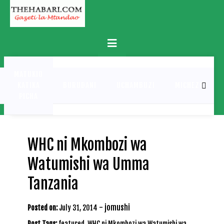
Skip
to
content
Primary
Menu
MATUKIO
KATIKA
BURUDANI
UCHAMBUZI
MICHEZO
PICHA
WHC ni Mkombozi wa
Watumishi wa Umma
Tanzania
-
jomushi
Posted on:
July 31, 2014
Post Tags:
featured
,
WHC ni Mkombozi wa Watumishi wa