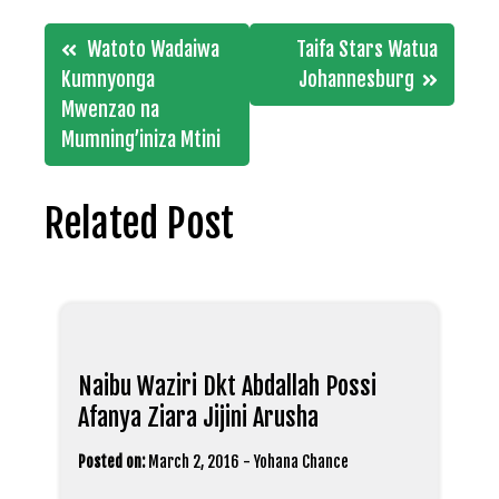
Post
Watoto Wadaiwa
Taifa Stars Watua
navigation
Kumnyonga
Johannesburg
Mwenzao na
Mumning’iniza Mtini
Related Post
Naibu Waziri Dkt Abdallah Possi
Afanya Ziara Jijini Arusha
Posted on:
March 2, 2016
-
Yohana Chance