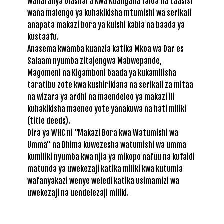
wanafanya biashara kwa kuangalia faida ila taasisi
wana malengo ya kuhakikisha mtumishi wa serikali
anapata makazi bora ya kuishi kabla na baada ya
kustaafu.
Anasema kwamba kuanzia katika Mkoa wa Dar es
Salaam nyumba zitajengwa Mabwepande,
Magomeni na Kigamboni baada ya kukamilisha
taratibu zote kwa kushirikiana na serikali za mitaa
na wizara ya ardhi na maendeleo ya makazi ili
kuhakikisha maeneo yote yanakuwa na hati miliki
(title deeds).
Dira ya WHC ni “Makazi Bora kwa Watumishi wa
Umma” na Dhima kuwezesha watumishi wa umma
kumiliki nyumba kwa njia ya mikopo nafuu na kufaidi
matunda ya uwekezaji katika miliki kwa kutumia
wafanyakazi wenye weledi katika usimamizi wa
uwekezaji na uendelezaji miliki.