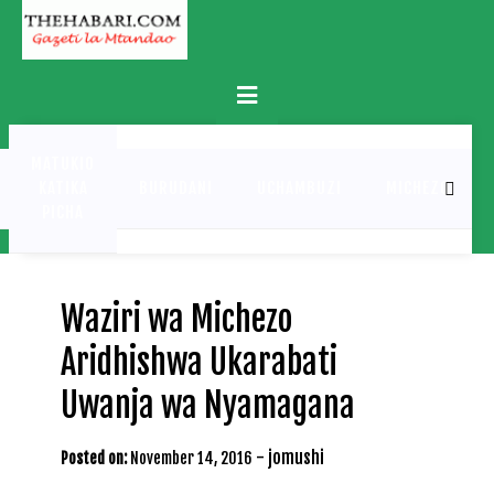
Skip
to
content
Primary
Menu
MATUKIO
KATIKA
BURUDANI
UCHAMBUZI
MICHEZO
PICHA
Waziri wa Michezo
Aridhishwa Ukarabati
Uwanja wa Nyamagana
-
jomushi
Posted on:
November 14, 2016