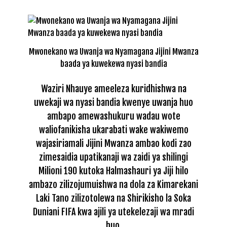
Mwonekano wa Uwanja wa Nyamagana Jijini Mwanza
baada ya kuwekewa nyasi bandia
Waziri Nhauye ameeleza kuridhishwa na
uwekaji wa nyasi bandia kwenye uwanja huo
ambapo amewashukuru wadau wote
waliofanikisha ukarabati wake wakiwemo
wajasiriamali Jijini Mwanza ambao kodi zao
zimesaidia upatikanaji wa zaidi ya shilingi
Milioni 190 kutoka Halmashauri ya Jiji hilo
ambazo zilizojumuishwa na dola za Kimarekani
Laki Tano zilizotolewa na Shirikisho la Soka
Duniani FIFA kwa ajili ya utekelezaji wa mradi
huo.