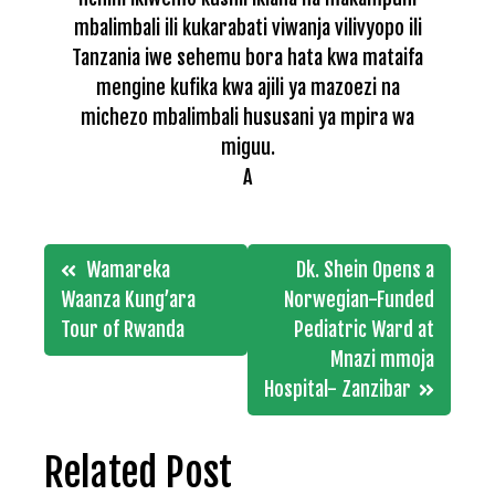
mbalimbali ili kukarabati viwanja vilivyopo ili
Tanzania iwe sehemu bora hata kwa mataifa
mengine kufika kwa ajili ya mazoezi na
michezo mbalimbali hususani ya mpira wa
miguu.
A
Post
Wamareka
Dk. Shein Opens a
navigation
Waanza Kung’ara
Norwegian-Funded
Tour of Rwanda
Pediatric Ward at
Mnazi mmoja
Hospital- Zanzibar
Related Post