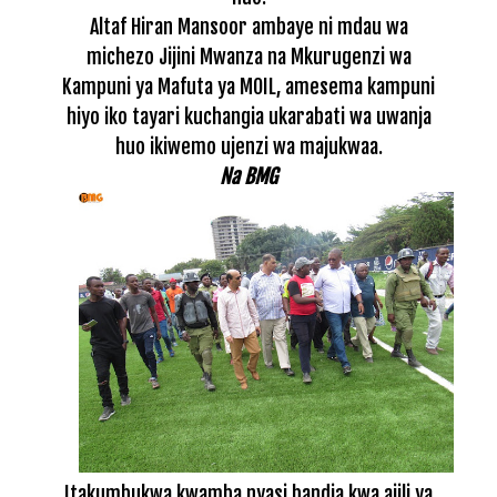
Altaf Hiran Mansoor ambaye ni mdau wa
michezo Jijini Mwanza na Mkurugenzi wa
Kampuni ya Mafuta ya MOIL, amesema kampuni
hiyo iko tayari kuchangia ukarabati wa uwanja
huo ikiwemo ujenzi wa majukwaa.
Na BMG
Itakumbukwa kwamba nyasi bandia kwa ajili ya