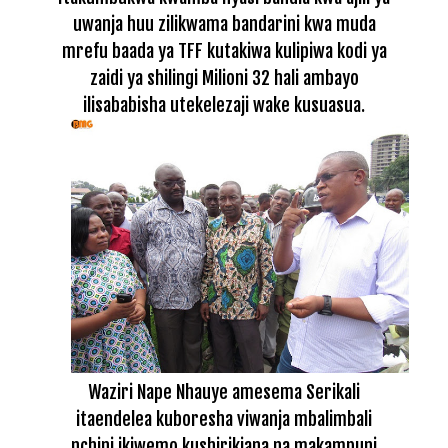
uwanja huu zilikwama bandarini kwa muda
mrefu baada ya TFF kutakiwa kulipiwa kodi ya
zaidi ya shilingi Milioni 32 hali ambayo
ilisababisha utekelezaji wake kusuasua.
Waziri Nape Nhauye amesema Serikali
itaendelea kuboresha viwanja mbalimbali
nchini ikiwemo kushirikiana na makampuni