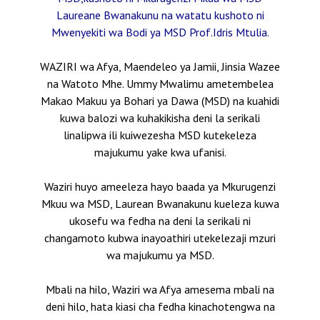
Laureane Bwanakunu na watatu kushoto ni
Mwenyekiti wa Bodi ya MSD Prof.Idris Mtulia.
WAZIRI wa Afya, Maendeleo ya Jamii, Jinsia Wazee
na Watoto Mhe. Ummy Mwalimu ametembelea
Makao Makuu ya Bohari ya Dawa (MSD) na kuahidi
kuwa balozi wa kuhakikisha deni la serikali
linalipwa ili kuiwezesha MSD kutekeleza
majukumu yake kwa ufanisi.
Waziri huyo ameeleza hayo baada ya Mkurugenzi
Mkuu wa MSD, Laurean Bwanakunu kueleza kuwa
ukosefu wa fedha na deni la serikali ni
changamoto kubwa inayoathiri utekelezaji mzuri
wa majukumu ya MSD.
Mbali na hilo, Waziri wa Afya amesema mbali na
deni hilo, hata kiasi cha fedha kinachotengwa na