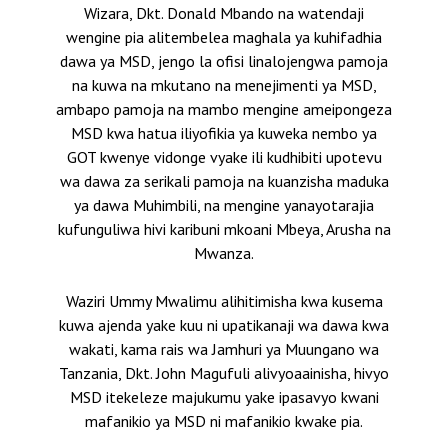
Wizara, Dkt. Donald Mbando na watendaji
wengine pia alitembelea maghala ya kuhifadhia
dawa ya MSD, jengo la ofisi linalojengwa pamoja
na kuwa na mkutano na menejimenti ya MSD,
ambapo pamoja na mambo mengine ameipongeza
MSD kwa hatua iliyofikia ya kuweka nembo ya
GOT kwenye vidonge vyake ili kudhibiti upotevu
wa dawa za serikali pamoja na kuanzisha maduka
ya dawa Muhimbili, na mengine yanayotarajia
kufunguliwa hivi karibuni mkoani Mbeya, Arusha na
Mwanza.
Waziri Ummy Mwalimu alihitimisha kwa kusema
kuwa ajenda yake kuu ni upatikanaji wa dawa kwa
wakati, kama rais wa Jamhuri ya Muungano wa
Tanzania, Dkt. John Magufuli alivyoaainisha, hivyo
MSD itekeleze majukumu yake ipasavyo kwani
mafanikio ya MSD ni mafanikio kwake pia.