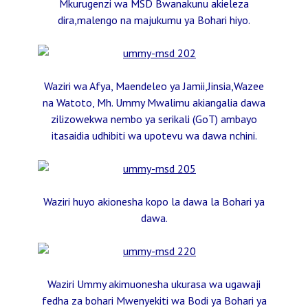
Mkurugenzi wa MSD Bwanakunu akieleza
dira,malengo na majukumu ya Bohari hiyo.
Waziri wa Afya, Maendeleo ya Jamii,Jinsia,Wazee
na Watoto, Mh. Ummy Mwalimu akiangalia dawa
zilizowekwa nembo ya serikali (GoT) ambayo
itasaidia udhibiti wa upotevu wa dawa nchini.
Waziri huyo akionesha kopo la dawa la Bohari ya
dawa.
Waziri Ummy akimuonesha ukurasa wa ugawaji
fedha za bohari Mwenyekiti wa Bodi ya Bohari ya