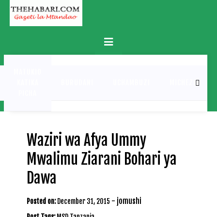
Skip
to
content
Primary
Menu
MATUKIO
KATIKA
BURUDANI
UCHAMBUZI
MICHEZO
PICHA
Waziri wa Afya Ummy
Mwalimu Ziarani Bohari ya
Dawa
-
jomushi
Posted on:
December 31, 2015
Post Tags:
MSD Tanzania