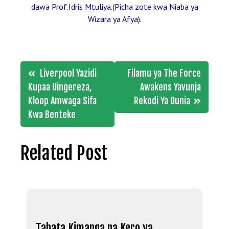
dawa Prof.Idris Mtuliya.(Picha zote kwa Niaba ya
Wizara ya Afya).
Post
Liverpool Yazidi
Filamu ya The Force
navigation
Kupaa Uingereza,
Awakens Yavunja
Kloop Amwaga Sifa
Rekodi Ya Dunia
Kwa Benteke
Related Post
Tabata Kimanga na Kero ya