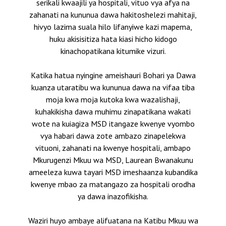
serikali kwaajili ya hospitali, vituo vya afya na
zahanati na kununua dawa hakitoshelezi mahitaji,
hivyo lazima suala hilo lifanyiwe kazi mapema,
huku akisisitiza hata kiasi hicho kidogo
kinachopatikana kitumike vizuri.
Katika hatua nyingine ameishauri Bohari ya Dawa
kuanza utaratibu wa kununua dawa na vifaa tiba
moja kwa moja kutoka kwa wazalishaji,
kuhakikisha dawa muhimu zinapatikana wakati
wote na kuiagiza MSD itangaze kwenye vyombo
vya habari dawa zote ambazo zinapelekwa
vituoni, zahanati na kwenye hospitali, ambapo
Mkurugenzi Mkuu wa MSD, Laurean Bwanakunu
ameeleza kuwa tayari MSD imeshaanza kubandika
kwenye mbao za matangazo za hospitali orodha
ya dawa inazofikisha.
Waziri huyo ambaye alifuatana na Katibu Mkuu wa