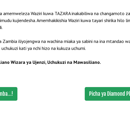
amemweleza Waziri kuwa TAZARA inakabiliwa na changamoto za kimt
mudu kujiendesha. Amemhakikishia Waziri kuwa tayari shirika hilo l
i.
na Zambia iliyojengwa na wachina miaka ya sabini na ina mtandao 
 uchukuzi kati ya nchi hizo na kukuza uchumi.
iano Wizara ya Ujenzi, Uchukuzi na Mawasiliano.
umba…!
Picha ya Diamond P