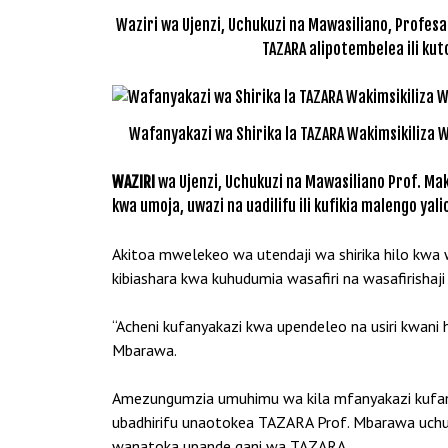
Waziri wa Ujenzi, Uchukuzi na Mawasiliano, Prof
TAZARA alipotembelea ili kut
Wafanyakazi wa Shirika la TAZARA Wakimsikiliza 
WAZIRI
wa Ujenzi, Uchukuzi na Mawasiliano Prof. Ma
kwa umoja, uwazi na uadilifu ili kufikia malengo yal
Akitoa mwelekeo wa utendaji wa shirika hilo kwa
kibiashara kwa kuhudumia wasafiri na wasafirishaji
“Acheni kufanyakazi kwa upendeleo na usiri kwa
Mbarawa.
Amezungumzia umuhimu wa kila mfanyakazi kufany
ubadhirifu unaotokea TAZARA Prof. Mbarawa uchun
wanatoka upande gani wa TAZARA.