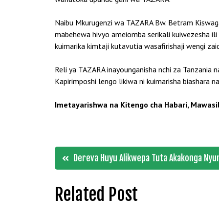
Naibu Mkurugenzi wa TAZARA Bw. Betram Kiswaga 
mabehewa hivyo ameiomba serikali kuiwezesha ili i
kuimarika kimtaji kutavutia wasafirishaji wengi zaid
Reli ya TAZARA inayounganisha nchi za Tanzania 
Kapirimposhi lengo likiwa ni kuimarisha biashara na
Imetayarishwa na Kitengo cha Habari, Mawasil
Post
Dereva Huyu Alikwepa Tuta Akakonga Ny
navigation
Related Post