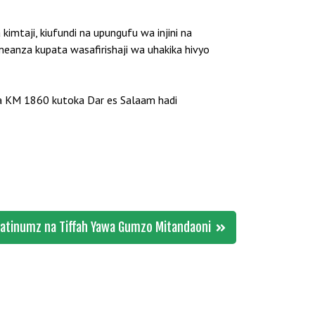
aji, kiufundi na upungufu wa injini na
imeanza kupata wasafirishaji wa uhakika hivyo
wa KM 1860 kutoka Dar es Salaam hadi
latinumz na Tiffah Yawa Gumzo Mitandaoni