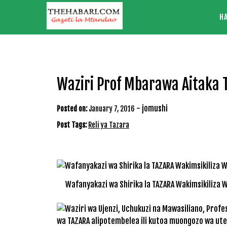
Skip
H
to
content
Waziri Prof Mbarawa Aitaka 
-
jomushi
Posted on:
January 7, 2016
Post Tags:
Reli ya Tazara
Wafanyakazi wa Shirika la TAZARA Wakimsikiliza 