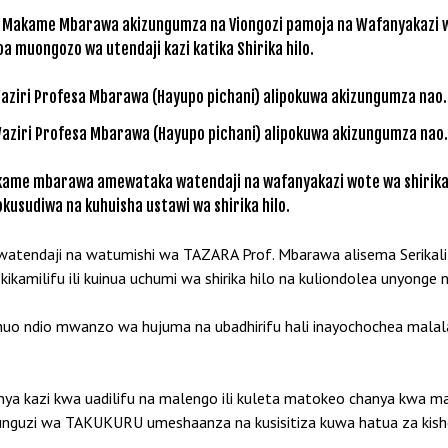
esa Makame Mbarawa akizungumza na Viongozi pamoja na Wafanyakazi 
oa muongozo wa utendaji kazi katika Shirika hilo.
Waziri Profesa Mbarawa (Hayupo pichani) alipokuwa akizungumza nao.
kame mbarawa amewataka watendaji na wafanyakazi wote wa shirika la
iokusudiwa na kuhuisha ustawi wa shirika hilo.
 watendaji na watumishi wa TAZARA Prof. Mbarawa alisema Serikal
 kikamilifu ili kuinua uchumi wa shirika hilo na kuliondolea unyong
ni huo ndio mwanzo wa hujuma na ubadhirifu hali inayochochea ma
a kazi kwa uadilifu na malengo ili kuleta matokeo chanya kwa 
guzi wa TAKUKURU umeshaanza na kusisitiza kuwa hatua za kisheri