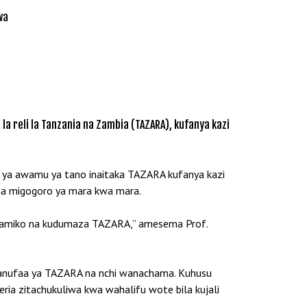
wa
 reli la Tanzania na Zambia (TAZARA), kufanya kazi
i ya awamu ya tano inaitaka TAZARA kufanya kazi
e na migogoro ya mara kwa mara.
lalamiko na kudumaza TAZARA,” amesema Prof.
manufaa ya TAZARA na nchi wanachama. Kuhusu
a zitachukuliwa kwa wahalifu wote bila kujali