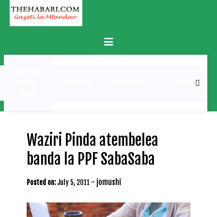
Skip
to
content
Primary
Menu
MATUKIO
KATIKA
BURUDANI
UCHAMBUZI
MICHEZO
PICHA
Waziri Pinda atembelea
banda la PPF SabaSaba
-
jomushi
Posted on:
July 5, 2011