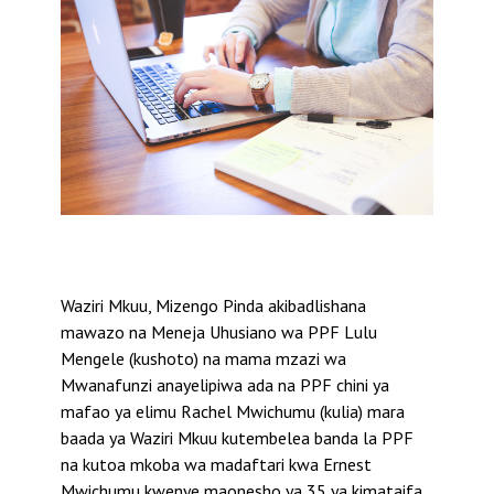
Waziri Mkuu, Mizengo Pinda akibadlishana
mawazo na Meneja Uhusiano wa PPF Lulu
Mengele (kushoto) na mama mzazi wa
Mwanafunzi anayelipiwa ada na PPF chini ya
mafao ya elimu Rachel Mwichumu (kulia) mara
baada ya Waziri Mkuu kutembelea banda la PPF
na kutoa mkoba wa madaftari kwa Ernest
Mwichumu kwenye maonesho ya 35 ya kimataifa