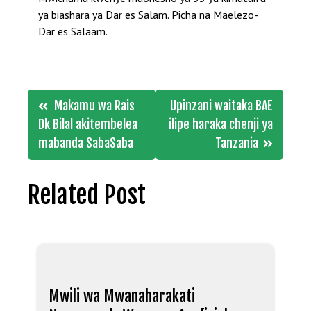
ya biashara ya Dar es Salam. Picha na Maelezo-
Dar es Salaam.
Post
Makamu wa Rais
Upinzani waitaka BAE
navigation
Dk Bilal akitembelea
ilipe haraka chenji ya
mabanda SabaSaba
Tanzania
Related Post
Mwili wa Mwanaharakati