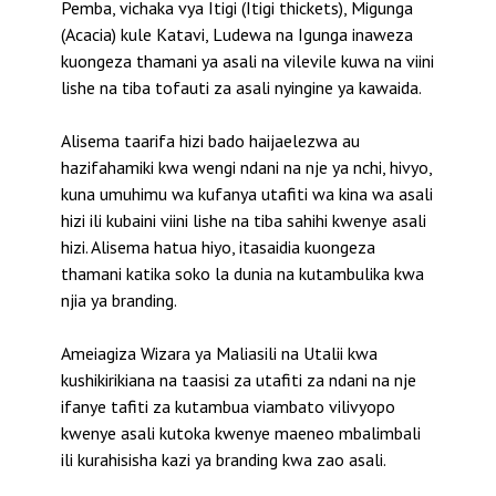
Pemba, vichaka vya Itigi (Itigi thickets), Migunga
(Acacia) kule Katavi, Ludewa na Igunga inaweza
kuongeza thamani ya asali na vilevile kuwa na viini
lishe na tiba tofauti za asali nyingine ya kawaida.
Alisema taarifa hizi bado haijaelezwa au
hazifahamiki kwa wengi ndani na nje ya nchi, hivyo,
kuna umuhimu wa kufanya utafiti wa kina wa asali
hizi ili kubaini viini lishe na tiba sahihi kwenye asali
hizi. Alisema hatua hiyo, itasaidia kuongeza
thamani katika soko la dunia na kutambulika kwa
njia ya branding.
Ameiagiza Wizara ya Maliasili na Utalii kwa
kushikirikiana na taasisi za utafiti za ndani na nje
ifanye tafiti za kutambua viambato vilivyopo
kwenye asali kutoka kwenye maeneo mbalimbali
ili kurahisisha kazi ya branding kwa zao asali.