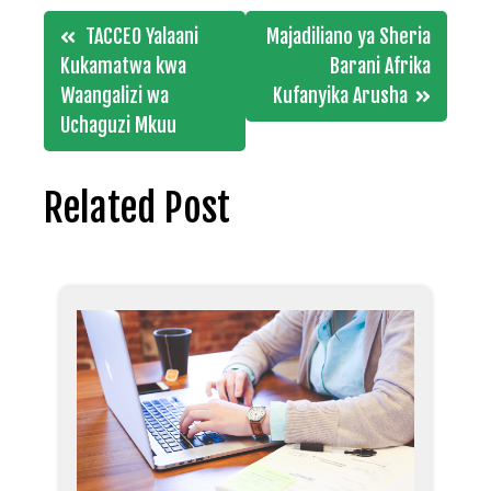
Post
TACCEO Yalaani
Majadiliano ya Sheria
navigation
Kukamatwa kwa
Barani Afrika
Waangalizi wa
Kufanyika Arusha
Uchaguzi Mkuu
Related Post