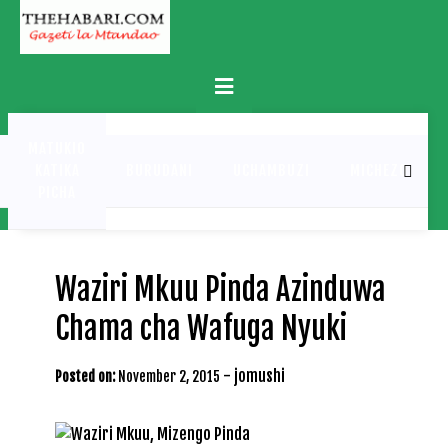
Skip
to
content
Primary
Menu
MATUKIO
KATIKA
BURUDANI
UCHAMBUZI
MICHEZO
PICHA
Waziri Mkuu Pinda Azinduwa
Chama cha Wafuga Nyuki
-
jomushi
Posted on:
November 2, 2015