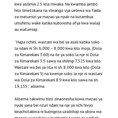
kwa asilimia 2.5 kila mwaka. Na kwamba jambo
hilo limetokana na viwango vya uelewa wa faida
za matumizi ya mazao ya nyuki na kutambua
umuhimu wake katika kuboresha afya kwa walaji
au watumiaji.
“Hapa nchini, wastani wa bei ya asali katika soko
la ndani ni Sh. 6,000 – 8,000 kwa kilo moja, (Dola
za Kimarekani 3.60) na ile ya soko la nje ni Dola
za Kimarekani 3.5 sawa na shilingi 7,525 kwa kilo.
Wastani wa bei ya nta ni sh. 8,000 kwa kilo (Dola
za Kimarekani 5) na kwenye soko la nje ni wastani
wa Dola za Kimarekani 8.9 kwa kilo sawa na sh.
19,135,” alisema.
Alisema takwimu hizo zinaonesha kuwa mazao ya
nyuki yana bei nzuri ndani na nje ya nchi hivyo
kinachotakiwa ni kuongeza uzalishaji na ubora wa
mazao ya nyuki kwa kuzitumia taasisi za serikali