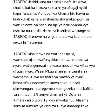
TABEDO ikishirikiana na sekta binafsi itakuwa
chachu katika kukuza sekta hii ya ufugaji nyuki
hapa Tanzania. Viongozi wa Chama hiki hawana
budi kuhakikisha wanahamasisha makampuni ya
watu binafsi ya ndani na nje ya nchi, vyama vya
ushirika na taasisi zisizo za kiserikali wajiunge na
TABEDO ili muwe na wigo mpana wa kuendeleza
sekta hii,” alisema.
TABEDO kinaundwa na wafugaji nyuki,
wachakataji na wafanyabiashara wa mazao ya
nyuki, watengenezaji na wasambazaji wa vifaa vya
ufugaji nyuki. Waziri Mkuu amesema taarifa za
wachambuzi wa biashara ya mazao ya nyuki
kimataifa zinaonyesha kuwa soko la asali
ulimwenguni linategemea kuongezeka hadi kufikia
tani millioni 1.9 zenye thamani ya Dola za
Kimarekani billioni 12 kwa mwaka huu. Alisema
soko la Jumuiya ya Nchi za Ulaya linaongezeka