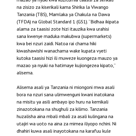
na zisizo za kiserikali kama Shirika la Viwango
Tanzania (TBS), Mamlaka ya Chakula na Dawa
(TFDA) na Global Standard 1 (GS1). “Bidhaa ikipata
alama za taasisi zote hizi itauzika kwa urahisi
sana kwenye maduka makubwa (supermarkets)
kwa bei nzuri zaidi. Natoa rai chama hiki
kiwashawishi wanachama wake kupata vyeti
kutoka taasisi hizi ili muweze kuongeza mauzo ya
mazao ya nyuki na hatimaye kujiongezea kipato,”
alisema.
Alisema asali ya Tanzania ni miongoni mwa asali
bora na nzuri sana ulimwenguni kwani inatokana
na misitu ya asili ambayo ipo huru na kemikali
zinazotokana na shughuli za kilimo. Tanzania
huzalisha aina mbali mbali za asali kulingana na
utajiri wa uoto na aina za mimea iliyopo nchini. Ni
dhahiri kuwa asali inayotokana na karafuu kule