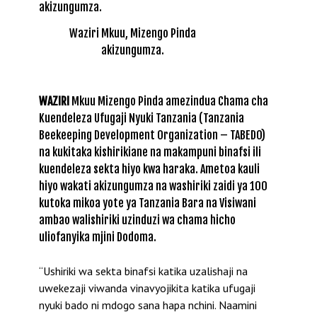
Waziri Mkuu, Mizengo Pinda
akizungumza.
WAZIRI
Mkuu Mizengo Pinda amezindua Chama cha
Kuendeleza Ufugaji Nyuki Tanzania (Tanzania
Beekeeping Development Organization – TABEDO)
na kukitaka kishirikiane na makampuni binafsi ili
kuendeleza sekta hiyo kwa haraka. Ametoa kauli
hiyo wakati akizungumza na washiriki zaidi ya 100
kutoka mikoa yote ya Tanzania Bara na Visiwani
ambao walishiriki uzinduzi wa chama hicho
uliofanyika mjini Dodoma.
“Ushiriki wa sekta binafsi katika uzalishaji na
uwekezaji viwanda vinavyojikita katika ufugaji
nyuki bado ni mdogo sana hapa nchini. Naamini