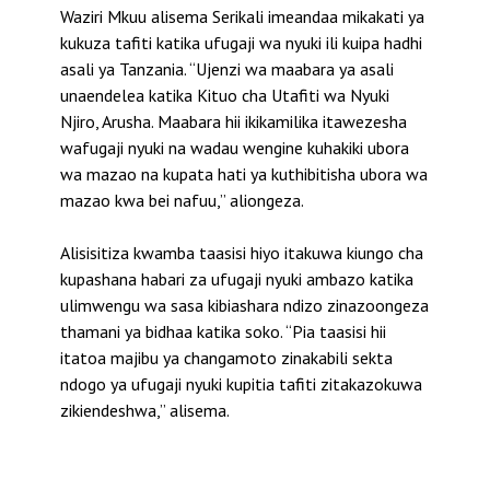
Waziri Mkuu alisema Serikali imeandaa mikakati ya
kukuza tafiti katika ufugaji wa nyuki ili kuipa hadhi
asali ya Tanzania. “Ujenzi wa maabara ya asali
unaendelea katika Kituo cha Utafiti wa Nyuki
Njiro, Arusha. Maabara hii ikikamilika itawezesha
wafugaji nyuki na wadau wengine kuhakiki ubora
wa mazao na kupata hati ya kuthibitisha ubora wa
mazao kwa bei nafuu,” aliongeza.
Alisisitiza kwamba taasisi hiyo itakuwa kiungo cha
kupashana habari za ufugaji nyuki ambazo katika
ulimwengu wa sasa kibiashara ndizo zinazoongeza
thamani ya bidhaa katika soko. “Pia taasisi hii
itatoa majibu ya changamoto zinakabili sekta
ndogo ya ufugaji nyuki kupitia tafiti zitakazokuwa
zikiendeshwa,” alisema.