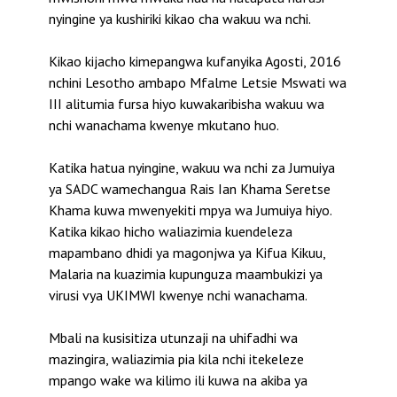
nyingine ya kushiriki kikao cha wakuu wa nchi.
Kikao kijacho kimepangwa kufanyika Agosti, 2016
nchini Lesotho ambapo Mfalme Letsie Mswati wa
III alitumia fursa hiyo kuwakaribisha wakuu wa
nchi wanachama kwenye mkutano huo.
Katika hatua nyingine, wakuu wa nchi za Jumuiya
ya SADC wamechangua Rais Ian Khama Seretse
Khama kuwa mwenyekiti mpya wa Jumuiya hiyo.
Katika kikao hicho waliazimia kuendeleza
mapambano dhidi ya magonjwa ya Kifua Kikuu,
Malaria na kuazimia kupunguza maambukizi ya
virusi vya UKIMWI kwenye nchi wanachama.
Mbali na kusisitiza utunzaji na uhifadhi wa
mazingira, waliazimia pia kila nchi itekeleze
mpango wake wa kilimo ili kuwa na akiba ya