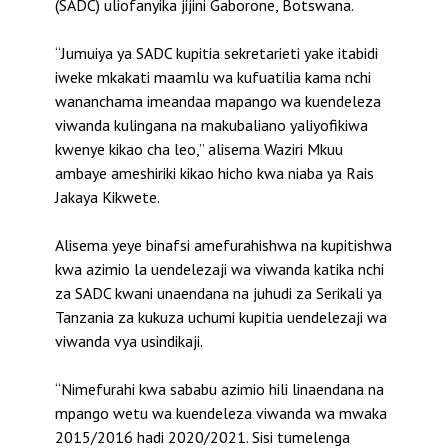
(SADC) uliofanyika jijini Gaborone, Botswana.
“Jumuiya ya SADC kupitia sekretarieti yake itabidi
iweke mkakati maamlu wa kufuatilia kama nchi
wananchama imeandaa mapango wa kuendeleza
viwanda kulingana na makubaliano yaliyofikiwa
kwenye kikao cha leo,” alisema Waziri Mkuu
ambaye ameshiriki kikao hicho kwa niaba ya Rais
Jakaya Kikwete.
Alisema yeye binafsi amefurahishwa na kupitishwa
kwa azimio la uendelezaji wa viwanda katika nchi
za SADC kwani unaendana na juhudi za Serikali ya
Tanzania za kukuza uchumi kupitia uendelezaji wa
viwanda vya usindikaji.
“Nimefurahi kwa sababu azimio hili linaendana na
mpango wetu wa kuendeleza viwanda wa mwaka
2015/2016 hadi 2020/2021. Sisi tumelenga