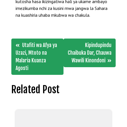
kutosha hasa ikizingatiwa hali ya ukame ambayo
imezikumba nchi za kusini mwa jangwa la Sahara
na kuashiria uhaba mkubwa wa chakula.
Post
Utafiti wa Afya ya
Kipindupindu
navigation
Uzazi, Mtoto na
Chaibuka Dar, Chauwa
Malaria Kuanza
Wawili Kinondoni
Agosti
Related Post