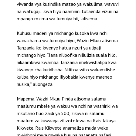
viwanda vya kusindika mazao ya wakulima, wavuvi
na wafugaji…kwa hiyo naamnini tutaenda vizuri na
mpango mzima wa Jumuiya hii,” alisema.
Kuhusu madeni ya michango kutoka kwa nchi
wanachama wa Jumuiya hiyo, Waziri Mkuu alisema
Tanzania iko kwenye hatua nzuri ya ulipaji
michango hiyo. “Jana nilipofika niliulizia suala hilo,
nikaambiwa kwamba Tanzania imekwishalipa kwa
kiwango cha kuridhisha. Nilitoa wito wakamilishe
kulipa hiyo michango iliyobakia kwenye maeneo
husika,” aliongeza.
Mapema, Waziri Mkuu Pinda alisoma salamu
maalumu mbele ya wakuu wa nchi na washiriki wa
mkutano huo zaidi ya 500, zikiwa ni salamu
maalum za kuwaaga zilizotolewa na Rais Jakaya
Kikwete. Rais Kikwete anamaliza muda wake
mwishoni mwa mwaka huu na hatapata nafasi