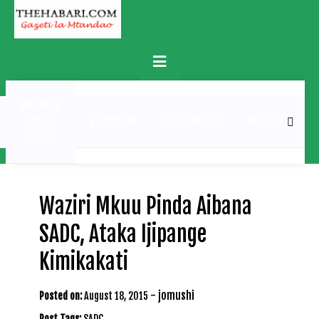
Skip
to
content
Primary
Menu
MATUKIO
KATIKA
BURUDANI
UCHAMBUZI
MICHEZO
PICHA
Waziri Mkuu Pinda Aibana
SADC, Ataka Ijipange
Kimikakati
-
jomushi
Posted on:
August 18, 2015
Post Tags:
SADC