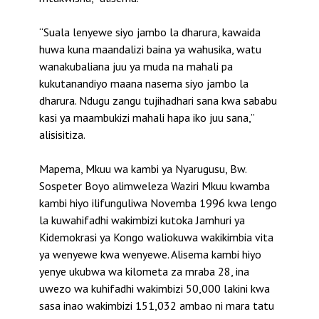
“Suala lenyewe siyo jambo la dharura, kawaida
huwa kuna maandalizi baina ya wahusika, watu
wanakubaliana juu ya muda na mahali pa
kukutanandiyo maana nasema siyo jambo la
dharura. Ndugu zangu tujihadhari sana kwa sababu
kasi ya maambukizi mahali hapa iko juu sana,”
alisisitiza.
Mapema, Mkuu wa kambi ya Nyarugusu, Bw.
Sospeter Boyo alimweleza Waziri Mkuu kwamba
kambi hiyo ilifunguliwa Novemba 1996 kwa lengo
la kuwahifadhi wakimbizi kutoka Jamhuri ya
Kidemokrasi ya Kongo waliokuwa wakikimbia vita
ya wenyewe kwa wenyewe. Alisema kambi hiyo
yenye ukubwa wa kilometa za mraba 28, ina
uwezo wa kuhifadhi wakimbizi 50,000 lakini kwa
sasa inao wakimbizi 151,032 ambao ni mara tatu