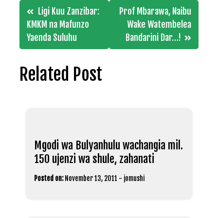
Post
Ligi Kuu Zanzibar:
Prof Mbarawa, Naibu
navigation
KMKM na Mafunzo
Wake Watembelea
Yaenda Suluhu
Bandarini Dar…!
Related Post
Mgodi wa Bulyanhulu wachangia mil.
150 ujenzi wa shule, zahanati
Posted on:
November 13, 2011
-
jomushi