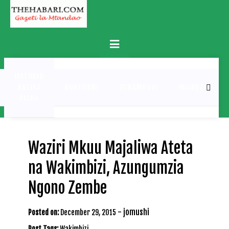
Skip
to
content
Primary
Menu
MATUKIO
KATIKA
BURUDANI
UCHAMBUZI
MICHEZO
PICHA
Waziri Mkuu Majaliwa Ateta
na Wakimbizi, Azungumzia
Ngono Zembe
-
jomushi
Posted on:
December 29, 2015
Post Tags:
Wakimbizi