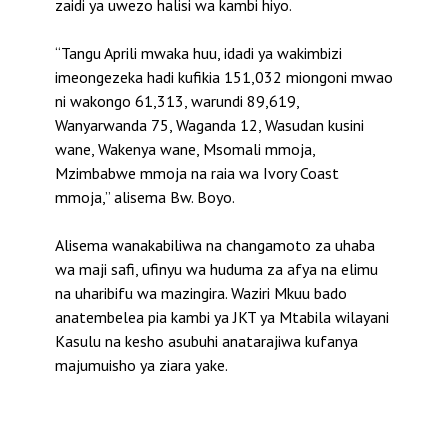
zaidi ya uwezo halisi wa kambi hiyo.
“Tangu Aprili mwaka huu, idadi ya wakimbizi
imeongezeka hadi kufikia 151,032 miongoni mwao
ni wakongo 61,313, warundi 89,619,
Wanyarwanda 75, Waganda 12, Wasudan kusini
wane, Wakenya wane, Msomali mmoja,
Mzimbabwe mmoja na raia wa Ivory Coast
mmoja,” alisema Bw. Boyo.
Alisema wanakabiliwa na changamoto za uhaba
wa maji safi, ufinyu wa huduma za afya na elimu
na uharibifu wa mazingira. Waziri Mkuu bado
anatembelea pia kambi ya JKT ya Mtabila wilayani
Kasulu na kesho asubuhi anatarajiwa kufanya
majumuisho ya ziara yake.