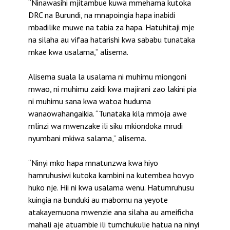
“Ninawasihi mjitambue kuwa mmehama kutoka
DRC na Burundi, na mnapoingia hapa inabidi
mbadilike muwe na tabia za hapa. Hatuhitaji mje
na silaha au vifaa hatarishi kwa sababu tunataka
mkae kwa usalama,” alisema.
Alisema suala la usalama ni muhimu miongoni
mwao, ni muhimu zaidi kwa majirani zao lakini pia
ni muhimu sana kwa watoa huduma
wanaowahangaikia. “Tunataka kila mmoja awe
mlinzi wa mwenzake ili siku mkiondoka mrudi
nyumbani mkiwa salama,” alisema.
“Ninyi mko hapa mnatunzwa kwa hiyo
hamruhusiwi kutoka kambini na kutembea hovyo
huko nje. Hii ni kwa usalama wenu. Hatumruhusu
kuingia na bunduki au mabomu na yeyote
atakayemuona mwenzie ana silaha au ameificha
mahali aje atuambie ili tumchukulie hatua na ninyi