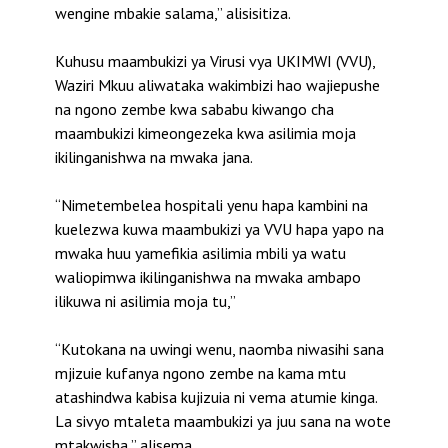
wengine mbakie salama,” alisisitiza.
Kuhusu maambukizi ya Virusi vya UKIMWI (VVU),
Waziri Mkuu aliwataka wakimbizi hao wajiepushe
na ngono zembe kwa sababu kiwango cha
maambukizi kimeongezeka kwa asilimia moja
ikilinganishwa na mwaka jana.
“Nimetembelea hospitali yenu hapa kambini na
kuelezwa kuwa maambukizi ya VVU hapa yapo na
mwaka huu yamefikia asilimia mbili ya watu
waliopimwa ikilinganishwa na mwaka ambapo
ilikuwa ni asilimia moja tu,”
“Kutokana na uwingi wenu, naomba niwasihi sana
mjizuie kufanya ngono zembe na kama mtu
atashindwa kabisa kujizuia ni vema atumie kinga.
La sivyo mtaleta maambukizi ya juu sana na wote
mtakwisha,” alisema.