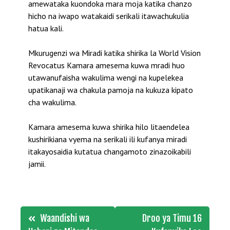
amewataka kuondoka mara moja katika chanzo
hicho na iwapo watakaidi serikali itawachukulia
hatua kali.
Mkurugenzi wa Miradi katika shirika la World Vision
Revocatus Kamara amesema kuwa mradi huo
utawanufaisha wakulima wengi na kupelekea
upatikanaji wa chakula pamoja na kukuza kipato
cha wakulima.
Kamara amesema kuwa shirika hilo litaendelea
kushirikiana vyema na serikali ili kufanya miradi
itakayosaidia kutatua changamoto zinazoikabili
jamii.
Post
Waandishi wa
Droo ya Timu 16