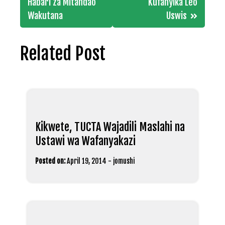
navigation
Habari za Mitandao
Kufanyika Leo
Wakutana
Uswis
Related Post
Kikwete, TUCTA Wajadili Maslahi na
Ustawi wa Wafanyakazi
Posted on:
April 19, 2014
-
jomushi