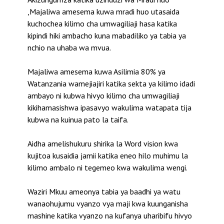
,Majaliwa amesema kuwa mradi huo utasaida
kuchochea kilimo cha umwagiliaji hasa katika
kipindi hiki ambacho kuna mabadiliko ya tabia ya
nchio na uhaba wa mvua.
Majaliwa amesema kuwa Asilimia 80% ya
Watanzania wamejiajiri katika sekta ya kilimo idadi
ambayo ni kubwa hivyo kilimo cha umwagiliaji
kikihamasishwa ipasavyo wakulima watapata tija
kubwa na kuinua pato la taifa.
Aidha amelishukuru shirika la Word vision kwa
kujitoa kusaidia jamii katika eneo hilo muhimu la
kilimo ambalo ni tegemeo kwa wakulima wengi.
Waziri Mkuu ameonya tabia ya baadhi ya watu
wanaohujumu vyanzo vya maji kwa kuunganisha
mashine katika vyanzo na kufanya uharibifu hivyo