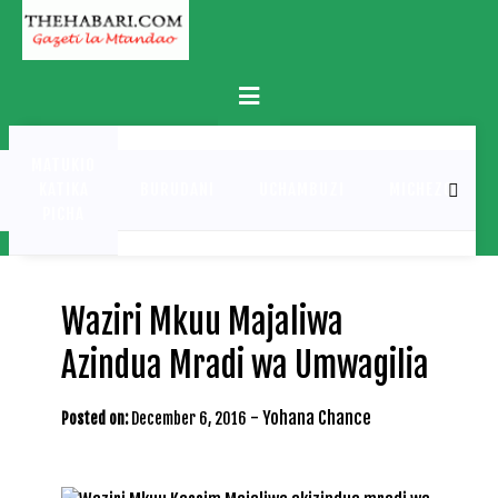
Skip
to
content
Primary
Menu
MATUKIO
KATIKA
BURUDANI
UCHAMBUZI
MICHEZO
PICHA
Waziri Mkuu Majaliwa
Azindua Mradi wa Umwagilia
-
Yohana Chance
Posted on:
December 6, 2016