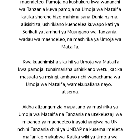
maendeleo.
Pamoja na kushukuru kwa wananchi
wa Tanzania kuwa pamoja na Umoja wa Mataifa
katika sherehe hizo muhimu sana Dunia nzima,
alisisitiza, ushirikiano kuendelea kuwapo kati ya
Serikali ya Jamhuri ya Muungano wa Tanzania,
wadau wa maendeleo, na mashirika ya Umoja wa
Mataifa.
“Kwa kuadhimisha siku hii ya Umoja wa Mataifa
kwa pamoja, tunaimarisha ushirikiano wetu, katika
masuala ya msingi, ambayo nchi wanachama wa
Umoja wa Mataifa, wamekubaliana nayo. “
alisema.
Aidha alizungumzia mapatano ya mashirika ya
Umoja wa Mataifa na Tanzania na utekelezaji wa
mipango ya maendeleo inayoichangiwa na UN
nchini Tanzania chini ya UNDAP na kusema imeleta
mafanikio makubwa.
Katika wiki ya Umoja wa