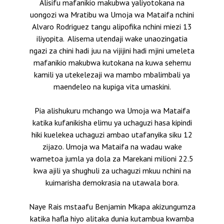
Alisifu mafanikio makubwa yaliyotokana na
uongozi wa Mratibu wa Umoja wa Mataifa nchini
Alvaro Rodriguez tangu alipofika nchini miezi 13
iliyopita.
Alisema utendaji wake unaozingatia
ngazi za chini hadi juu na vijijini hadi mjini umeleta
mafanikio makubwa kutokana na kuwa sehemu
kamili ya utekelezaji wa mambo mbalimbali ya
maendeleo na kupiga vita umaskini.
Pia alishukuru mchango wa Umoja wa Mataifa
katika kufanikisha elimu ya uchaguzi hasa kipindi
hiki kuelekea uchaguzi ambao utafanyika siku 12
zijazo.
Umoja wa Mataifa na wadau wake
wametoa jumla ya dola za Marekani milioni 22.5
kwa ajili ya shughuli za uchaguzi mkuu nchini na
kuimarisha demokrasia na utawala bora.
Naye Rais mstaafu Benjamin Mkapa akizungumza
katika hafla hiyo alitaka dunia kutambua kwamba