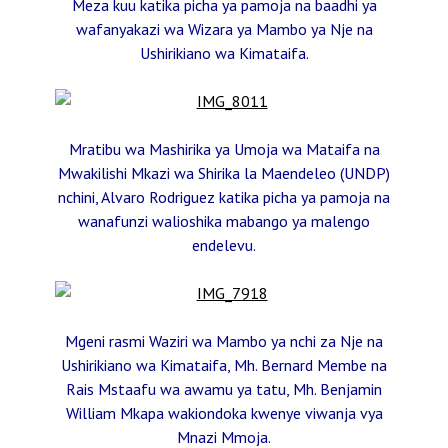
Meza kuu katika picha ya pamoja na baadhi ya
wafanyakazi wa Wizara ya Mambo ya Nje na
Ushirikiano wa Kimataifa.
Mratibu wa Mashirika ya Umoja wa Mataifa na
Mwakilishi Mkazi wa Shirika la Maendeleo (UNDP)
nchini, Alvaro Rodriguez katika picha ya pamoja na
wanafunzi walioshika mabango ya malengo
endelevu.
Mgeni rasmi Waziri wa Mambo ya nchi za Nje na
Ushirikiano wa Kimataifa, Mh. Bernard Membe na
Rais Mstaafu wa awamu ya tatu, Mh. Benjamin
William Mkapa wakiondoka kwenye viwanja vya
Mnazi Mmoja.