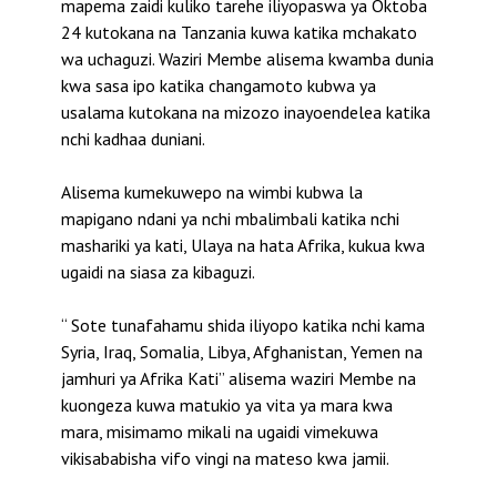
mapema zaidi kuliko tarehe iliyopaswa ya Oktoba
24 kutokana na Tanzania kuwa katika mchakato
wa uchaguzi.
Waziri Membe alisema kwamba dunia
kwa sasa ipo katika changamoto kubwa ya
usalama kutokana na mizozo inayoendelea katika
nchi kadhaa duniani.
Alisema kumekuwepo na wimbi kubwa la
mapigano ndani ya nchi mbalimbali katika nchi
mashariki ya kati, Ulaya na hata Afrika, kukua kwa
ugaidi na siasa za kibaguzi.
“ Sote tunafahamu shida iliyopo katika nchi kama
Syria, Iraq, Somalia, Libya, Afghanistan, Yemen na
jamhuri ya Afrika Kati” alisema waziri Membe na
kuongeza kuwa matukio ya vita ya mara kwa
mara, misimamo mikali na ugaidi vimekuwa
vikisababisha vifo vingi na mateso kwa jamii.