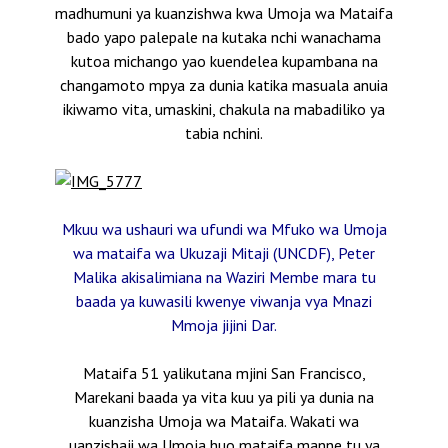
madhumuni ya kuanzishwa kwa Umoja wa Mataifa
bado yapo palepale na kutaka nchi wanachama
kutoa michango yao kuendelea kupambana na
changamoto mpya za dunia katika masuala anuia
ikiwamo vita, umaskini, chakula na mabadiliko ya
tabia nchini.
Mkuu wa ushauri wa ufundi wa Mfuko wa Umoja
wa mataifa wa Ukuzaji Mitaji (UNCDF), Peter
Malika akisalimiana na Waziri Membe mara tu
baada ya kuwasili kwenye viwanja vya Mnazi
Mmoja jijini Dar.
Mataifa 51 yalikutana mjini San Francisco,
Marekani baada ya vita kuu ya pili ya dunia na
kuanzisha Umoja wa Mataifa. Wakati wa
uanzishaji wa Umoja huo mataifa manne tu ya