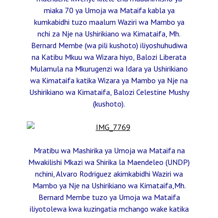
miaka 70 ya Umoja wa Mataifa kabla ya
kumkabidhi tuzo maalum Waziri wa Mambo ya
nchi za Nje na Ushirikiano wa Kimataifa, Mh.
Bernard Membe (wa pili kushoto) iliyoshuhudiwa
na Katibu Mkuu wa Wizara hiyo, Balozi Liberata
Mulamula na Mkurugenzi wa Idara ya Ushirikiano
wa Kimataifa katika Wizara ya Mambo ya Nje na
Ushirikiano wa Kimataifa, Balozi Celestine Mushy
(kushoto).
Mratibu wa Mashirika ya Umoja wa Mataifa na
Mwakilishi Mkazi wa Shirika la Maendeleo (UNDP)
nchini, Alvaro Rodriguez akimkabidhi Waziri wa
Mambo ya Nje na Ushirikiano wa Kimataifa,Mh.
Bernard Membe tuzo ya Umoja wa Mataifa
iliyotolewa kwa kuzingatia mchango wake katika