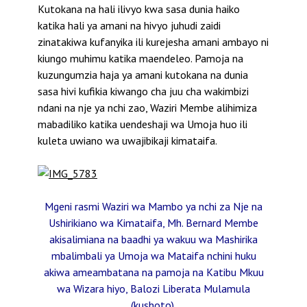
Kutokana na hali ilivyo kwa sasa dunia haiko
katika hali ya amani na hivyo juhudi zaidi
zinatakiwa kufanyika ili kurejesha amani ambayo ni
kiungo muhimu katika maendeleo.
Pamoja na
kuzungumzia haja ya amani kutokana na dunia
sasa hivi kufikia kiwango cha juu cha wakimbizi
ndani na nje ya nchi zao, Waziri Membe alihimiza
mabadiliko katika uendeshaji wa Umoja huo ili
kuleta uwiano wa uwajibikaji kimataifa.
Mgeni rasmi Waziri wa Mambo ya nchi za Nje na
Ushirikiano wa Kimataifa, Mh. Bernard Membe
akisalimiana na baadhi ya wakuu wa Mashirika
mbalimbali ya Umoja wa Mataifa nchini huku
akiwa ameambatana na pamoja na Katibu Mkuu
wa Wizara hiyo, Balozi Liberata Mulamula
(kushoto).