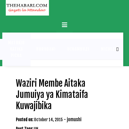
Skip
to
content
Primary
Menu
MATUKIO
KATIKA
BURUDANI
UCHAMBUZI
MICHEZO
PICHA
Waziri Membe Aitaka
Jumuiya ya Kimataifa
Kuwajibika
-
jomushi
Posted on:
October 14, 2015
Post Tags:
UN