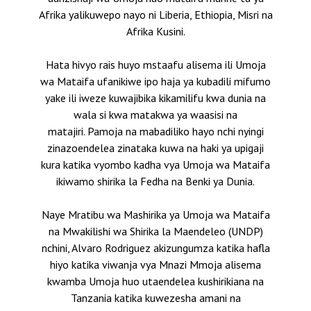
Afrika yalikuwepo nayo ni Liberia, Ethiopia, Misri na
Afrika Kusini.
Hata hivyo rais huyo mstaafu alisema ili Umoja
wa Mataifa ufanikiwe ipo haja ya kubadili mifumo
yake ili iweze kuwajibika kikamilifu kwa dunia na
wala si kwa matakwa ya waasisi na
matajiri.
Pamoja na mabadiliko hayo nchi nyingi
zinazoendelea zinataka kuwa na haki ya upigaji
kura katika vyombo kadha vya Umoja wa Mataifa
ikiwamo shirika la Fedha na Benki ya Dunia.
Naye Mratibu wa Mashirika ya Umoja wa Mataifa
na Mwakilishi wa Shirika la Maendeleo (UNDP)
nchini, Alvaro Rodriguez akizungumza katika hafla
hiyo katika viwanja vya Mnazi Mmoja alisema
kwamba Umoja huo utaendelea kushirikiana na
Tanzania katika kuwezesha amani na