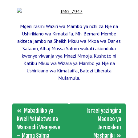
Mgeni rasmi Waziri wa Mambo ya nchi za Nje na
Ushirikiano wa Kimataifa, Mh. Bernard Membe
akiteta jambo na Sheikh Mkuu wa Mkoa wa Dar es
Salaam, Alhaj Mussa Salum wakati akiondoka
kwenye viwanja vya Mnazi Mmoja. Kushoto ni
Katibu Mkuu wa Wizara ya Mambo ya Nje na
Ushirikiano wa Kimataifa, Balozi Liberata
Mulamula.
Post
Mabadiliko ya
Israel yazingira
navigation
Kweli Yataletwa na
Maeneo ya
Wananchi Wenyewe
Jerusalem
– Mama Salma
Mashariki