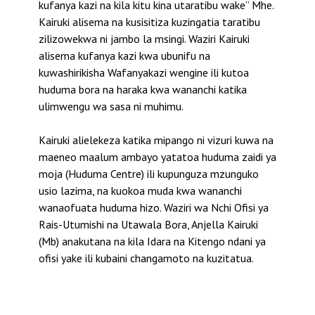
kufanya kazi na kila kitu kina utaratibu wake” Mhe.
Kairuki alisema na kusisitiza kuzingatia taratibu
zilizowekwa ni jambo la msingi. Waziri Kairuki
alisema kufanya kazi kwa ubunifu na
kuwashirikisha Wafanyakazi wengine ili kutoa
huduma bora na haraka kwa wananchi katika
ulimwengu wa sasa ni muhimu.
Kairuki alielekeza katika mipango ni vizuri kuwa na
maeneo maalum ambayo yatatoa huduma zaidi ya
moja (Huduma Centre) ili kupunguza mzunguko
usio lazima, na kuokoa muda kwa wananchi
wanaofuata huduma hizo. Waziri wa Nchi Ofisi ya
Rais-Utumishi na Utawala Bora, Anjella Kairuki
(Mb) anakutana na kila Idara na Kitengo ndani ya
ofisi yake ili kubaini changamoto na kuzitatua.