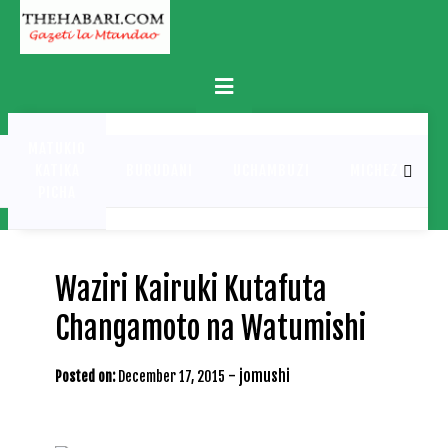
Skip
to
content
Primary
Menu
MATUKIO
KATIKA
BURUDANI
UCHAMBUZI
MICHEZO
PICHA
Waziri Kairuki Kutafuta
Changamoto na Watumishi
-
jomushi
Posted on:
December 17, 2015