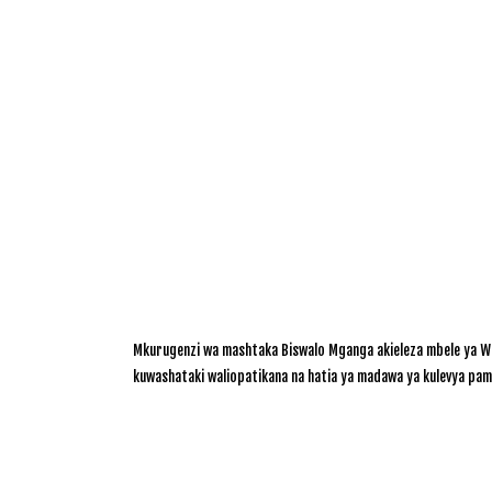
Mkurugenzi wa mashtaka Biswalo Mganga akieleza mbele ya Waz
kuwashataki waliopatikana na hatia ya madawa ya kulevya pa