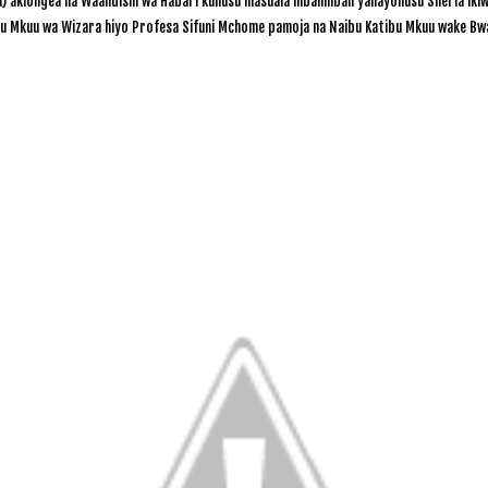
a) akiongea na Waandishi wa Habari kuhusu masuala mbalimbali yanayohusu Sheria ikiwe
ibu Mkuu wa Wizara hiyo Profesa Sifuni Mchome pamoja na Naibu Katibu Mkuu wake Bwa