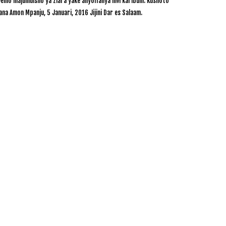
mo majumuisho ya ziara yake aliyoifanya hivi karibuni. Kushoto
na Amon Mpanju, 5 Januari, 2016 Jijini Dar es Salaam.