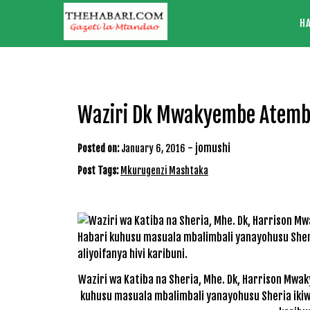
Skip
H
to
content
Waziri Dk Mwakyembe Atembe
-
jomushi
Posted on:
January 6, 2016
Post Tags:
Mkurugenzi Mashtaka
Waziri wa Katiba na Sheria, Mhe. Dk, Harrison Mwa
kuhusu masuala mbalimbali yanayohusu Sheria ikiw