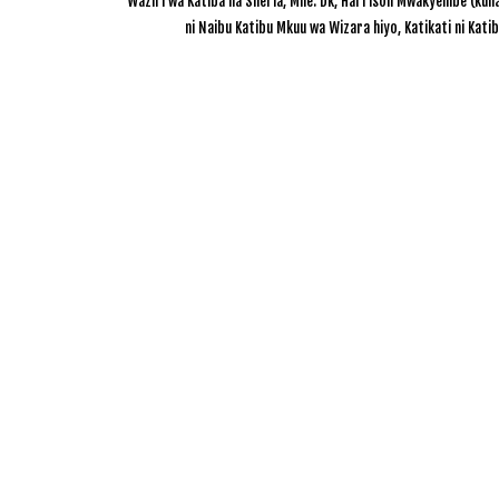
Waziri wa Katiba na Sheria, Mhe. Dk, Harrison Mwakyembe (kuli
ni Naibu Katibu Mkuu wa Wizara hiyo, Katikati ni Kat