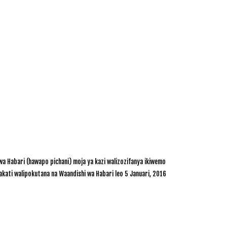
a Habari (hawapo pichani) moja ya kazi walizozifanya ikiwemo
ati walipokutana na Waandishi wa Habari leo 5 Januari, 2016