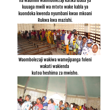
na waumini waombolezaji katika ibada ya
kuuaga mwili wa mtoto wake kabla ya
kuondoka kwenda nyumbani kwao mkoani
Rukwa kwa mazishi.
Waombolezaji wakiwa wamejipanga foleni
wakati wakienda
kutoa heshima za mwisho.