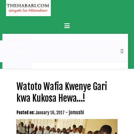
Skip
to
content
Primary
Menu
MATUKIO
KATIKA
BURUDANI
UCHAMBUZI
MICHEZO
PICHA
Watoto Wafia Kwenye Gari
kwa Kukosa Hewa…!
-
jomushi
Posted on:
January 16, 2017