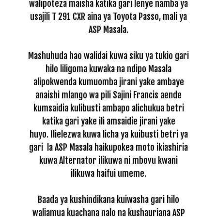
walipoteza maisha katika gari lenye namba ya
usajili T 291 CXR aina ya Toyota Passo, mali ya
ASP Masala.
Mashuhuda hao walidai kuwa siku ya tukio gari
hilo liligoma kuwaka na ndipo Masala
alipokwenda kumuomba jirani yake ambaye
anaishi mlango wa pili Sajini Francis aende
kumsaidia kulibusti ambapo alichukua betri
katika gari yake ili amsaidie jirani yake
huyo.
Ilielezwa kuwa licha ya kuibusti betri ya
gari la ASP Masala haikupokea moto ikiashiria
kuwa Alternator ilikuwa ni mbovu kwani
ilikuwa haifui umeme.
Baada ya kushindikana kuiwasha gari hilo
waliamua kuachana nalo na kushauriana ASP