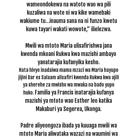
wameondokewa na watoto wao wa pili
kuzaliwa na wote ni wa kike wamebaki
wakiume tu…inauma sana na ni funzo kwetu
kuwa tayari wakati wowote,” ilielezwa.
Mwili wa mtoto Maria ulisafirishwa jana
kwenda mkoani Rukwa kwa mazishi ambayo
yanatarajia kufanyika kesho.
Hata hivyo inadaiwa mama mzazi wa Maria hayupo
jijini Dar es Salaam alisafiri kwenda Rukwa kwa ajili
ya sherehe za mwisho wa mwaka na bado yupo
Familia ya Francis inatarajia kufanya
huko.
mazishi ya mtoto wao Esther leo katika
Makaburi ya Segerea, Ukonga.
Padre aliyeongoza ibada ya kuuaga mwili wa
mtoto Maria aliwataka wazazi na waumini wa