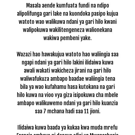
Masala aende kumfuata fundi na ndipo
alipolifunga gari lake na kuondoka pasipo kujua
watoto wao walikuwa ndani ya gari hilo kwani
walipokuwa wakilitengeneza walionekana
wakiwa pembeni yake.
Wazazi hao hawakujua watoto hao waliingia saa
ngapi ndani ya gari hilo lakini ilidaiwa kuwa
awali wakati wakicheza jirani na gari hilo
waliwafukuza ambapo baadae waliingia tena
bila ya wao kufahamu hasa kutokana na gari
hilo kuwa na vioo vya giza isipokuwa cha mbele
ambapo walikuwemo ndani ya gari hilo kuanzia
saa 7 mchana hadi saa 11 jioni.
Ilidaiwa kuwa baada ya kukaa kwa muda mrefu