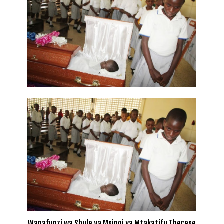
Wanafunzi wa Shule ya Msingi ya Mtakatifu Therese