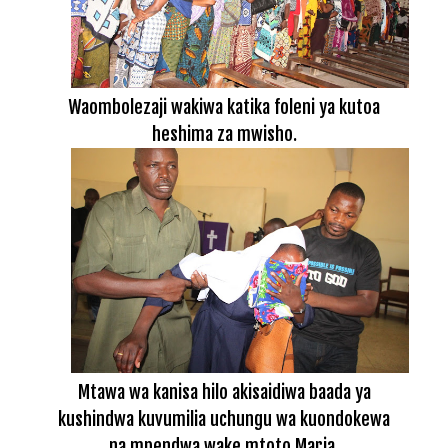
Waombolezaji wakiwa katika foleni ya kutoa
heshima za mwisho.
Mtawa wa kanisa hilo akisaidiwa baada ya
kushindwa kuvumilia uchungu wa kuondokewa
na mpendwa wake mtoto Maria.