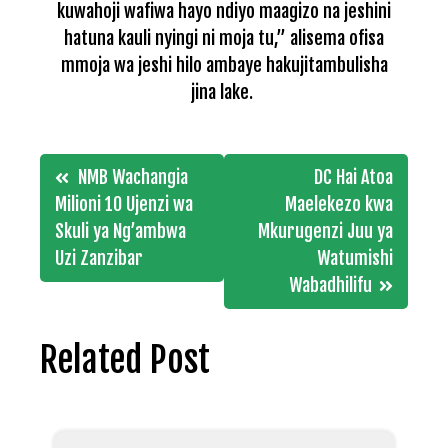
kuwahoji wafiwa hayo ndiyo maagizo na jeshini
hatuna kauli nyingi ni moja tu,” alisema ofisa
mmoja wa jeshi hilo ambaye hakujitambulisha
jina lake.
Post
NMB Wachangia
DC Hai Atoa
navigation
Milioni 10 Ujenzi wa
Maelekezo kwa
Skuli ya Ng’ambwa
Mkurugenzi Juu ya
Uzi Zanzibar
Watumishi
Wabadhilifu
Related Post