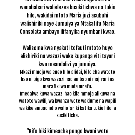
wanahabari walielezea kusikitishwa na tukio
hilo, wakidai mtoto Maria juzi asubuhi
walishiriki naye Jumuiya ya Mtakatifu Maria
Consolata ambayo ilifanyika nyumbani kwao.
Walisema kwa nyakati tofauti mtoto huyo
alishiriki na wazazi wake kupanga viti tayari
kwa maandalizi ya jumuiya.
Mkazi mmoja wa eneo hilo alidai, kifo cha watoto
hao ni pigo kwa wazazi hao ambao ni majirani na
marafiki wa muda mrefu.
Imedaiwa kuwa wazazi hao kila mmoja alikuwa na
watoto wawili, wa kwanza wote wakiume na wapili
wa kike ambao ndio waliofariki katika tukio hilo la
kusikitisha.
“Kifo hiki kimeacha pengo kwani wote