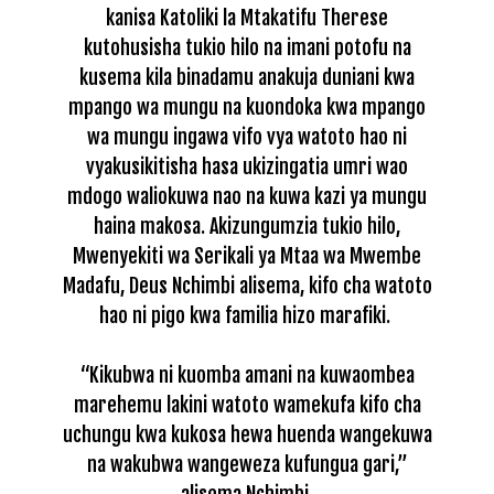
kanisa Katoliki la Mtakatifu Therese
kutohusisha tukio hilo na imani potofu na
kusema kila binadamu anakuja duniani kwa
mpango wa mungu na kuondoka kwa mpango
wa mungu ingawa vifo vya watoto hao ni
vyakusikitisha hasa ukizingatia umri wao
mdogo waliokuwa nao na kuwa kazi ya mungu
haina makosa.
Akizungumzia tukio hilo,
Mwenyekiti wa Serikali ya Mtaa wa Mwembe
Madafu, Deus Nchimbi alisema, kifo cha watoto
hao ni pigo kwa familia hizo marafiki.
“Kikubwa ni kuomba amani na kuwaombea
marehemu lakini watoto wamekufa kifo cha
uchungu kwa kukosa hewa huenda wangekuwa
na wakubwa wangeweza kufungua gari,”