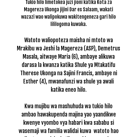
Tukio hilo limetokea juzi jioni katika Kota za
Magereza Ukonga jijini Dar es Salaam, wakati
wazazi wao walipokuwa wakitengeneza gari hilo
lililogoma kuwaka.
Watoto waliopoteza maisha ni mtoto wa
Mrakibu wa Jeshi la Magereza (ASP), Demetrus
Masala, aitwaye Maria (6), ambaye alikuwa
darasa la kwanza katika Shule ya Mtakatifu
Therese Ukonga na Sajini Francis, ambaye ni
Esther (4), mwanafunzi wa shule ya awali
katika eneo hilo.
Kwa mujibu wa mashuhuda wa tukio hilo
ambao hawakupenda majina yao yaandikwe
kwenye vyombo vya habari kwa sababu si
wasemaji wa familia walidai kuwa watoto hao