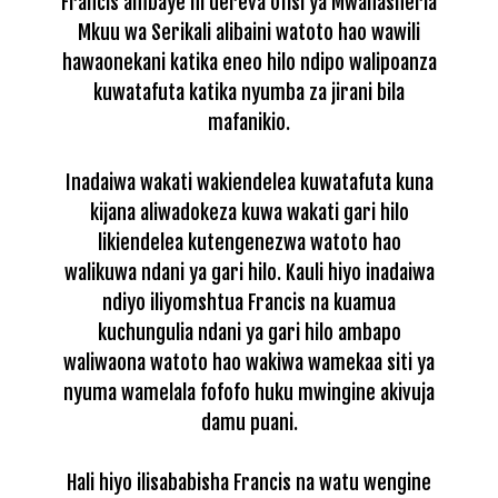
Francis ambaye ni dereva ofisi ya Mwanasheria
Mkuu wa Serikali alibaini watoto hao wawili
hawaonekani katika eneo hilo ndipo walipoanza
kuwatafuta katika nyumba za jirani bila
mafanikio.
Inadaiwa wakati wakiendelea kuwatafuta kuna
kijana aliwadokeza kuwa wakati gari hilo
likiendelea kutengenezwa watoto hao
walikuwa ndani ya gari hilo.
Kauli hiyo inadaiwa
ndiyo iliyomshtua Francis na kuamua
kuchungulia ndani ya gari hilo ambapo
waliwaona watoto hao wakiwa wamekaa siti ya
nyuma wamelala fofofo huku mwingine akivuja
damu puani.
Hali hiyo ilisababisha Francis na watu wengine