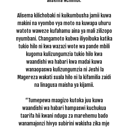
alisema Nchimbi.
Alisema kilichobaki ni kuikumbusha jamii kuwa
makini na vyombo vya moto na kuwapa uhuru
watoto waweze kufahamu aina ya mali zilizopo
nyumbani.
Changamoto kubwa iliyoibuka katika
tukio hilo ni kwa wazazi wote wa pande mbili
kugoma kulizungumzia tukio hilo kwa
waandishi wa habari kwa madai kuwa
wanaopaswa kulizungumzia ni Jeshi la
Magereza wakati suala hilo ni la kifamilia zaidi
na linagusa maisha ya kijamii.
“Tumepewa maagizo kutoka juu kuwa
waandishi wa habari hampaswi kuchukua
taarifa hii kwani ndugu za marehemu bado
wanamajonzi hivyo subirini wakisha zika mje