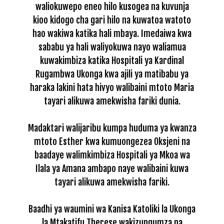
waliokuwepo eneo hilo kusogea na kuvunja
kioo kidogo cha gari hilo na kuwatoa watoto
hao wakiwa katika hali mbaya.
Imedaiwa kwa
sababu ya hali waliyokuwa nayo waliamua
kuwakimbiza katika Hospitali ya Kardinal
Rugambwa Ukonga kwa ajili ya matibabu ya
haraka lakini hata hivyo walibaini mtoto Maria
tayari alikuwa amekwisha fariki dunia.
Madaktari walijaribu kumpa huduma ya kwanza
mtoto Esther kwa kumuongezea Oksjeni na
baadaye walimkimbiza Hospitali ya Mkoa wa
Ilala ya Amana ambapo naye walibaini kuwa
tayari alikuwa amekwisha fariki.
Baadhi ya waumini wa Kanisa Katoliki la Ukonga
la Mtakatifu Therese wakizungumza na