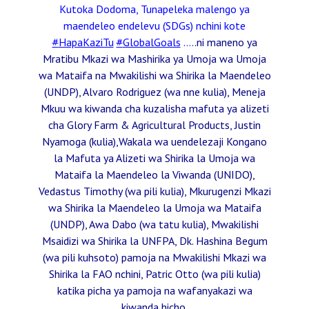
Kutoka Dodoma, Tunapeleka malengo ya
maendeleo endelevu (SDGs) nchini kote
#
HapaKaziTu
#
GlobalGoals
….
.
ni maneno ya
Mratibu Mkazi wa Mashirika ya Umoja wa Umoja
wa Mataifa na Mwakilishi wa Shirika la Maendeleo
(UNDP), Alvaro Rodriguez (wa nne kulia),
Meneja
Mkuu wa kiwanda cha kuzalisha mafuta ya alizeti
cha Glory Farm & Agricultural Products, Justin
Nyamoga (kulia),Wakala wa uendelezaji Kongano
la Mafuta ya Alizeti wa Shirika la Umoja wa
Mataifa la Maendeleo la Viwanda (UNIDO),
Vedastus Timothy (wa pili kulia), Mkurugenzi Mkazi
wa Shirika la Maendeleo la Umoja wa Mataifa
(UNDP), Awa Dabo (wa tatu kulia), Mwakilishi
Msaidizi wa Shirika la UNFPA, Dk. Hashina Begum
(wa pili kuhsoto) pamoja na Mwakilishi Mkazi wa
Shirika la FAO nchini, Patric Otto (wa pili kulia)
katika picha ya pamoja na wafanyakazi wa
kiwanda hicho.