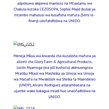
alipokuwa akipewa maelezo na Mtaalamu wa
Chakula kutoka CEZOSOPA, Sophia Majid (kulia) ya
mtambo mahususi wa kusafisha mafuta (Semi re-
finery) uliofahdhiliwa na UNIDO.
Meneja Mkuu wa kiwanda cha kuzalisha mafuta ya
alizeti cha Glory Farm & Agricultural Products,
Justin Nyamoga (wa pili kushoto) akimuongoza
Mratibu Mkazi wa Mashirika ya Umoja wa Umoja
wa Mataifa na Mwakilishi wa Shirika la Maendeleo
(UNDP), Alvaro Rodriguez aliyeambatana na
ujumbe wake kukagua mradi huo unaofadhiliwa na
UNIDO.