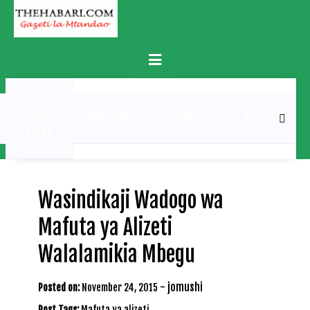
Skip
to
content
Primary
Menu
MATUKIO
KATIKA
BURUDANI
UCHAMBUZI
MICHEZO
PICHA
Wasindikaji Wadogo wa
Mafuta ya Alizeti
Walalamikia Mbegu
-
jomushi
Posted on:
November 24, 2015
Post Tags:
Mafuta ya alizeti