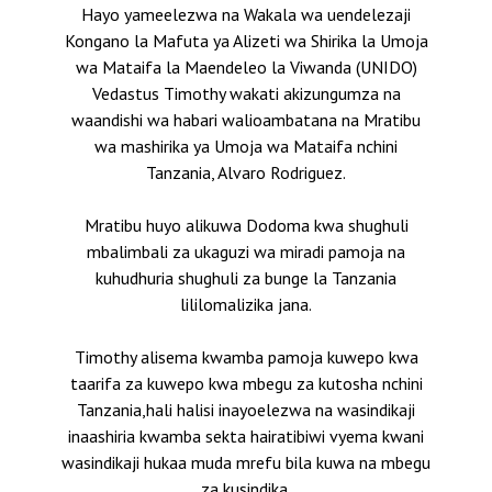
Hayo yameelezwa na Wakala wa uendelezaji
Kongano la Mafuta ya Alizeti wa Shirika la Umoja
wa Mataifa la Maendeleo la Viwanda (UNIDO)
Vedastus Timothy wakati akizungumza na
waandishi wa habari walioambatana na Mratibu
wa mashirika ya Umoja wa Mataifa nchini
Tanzania, Alvaro Rodriguez.
Mratibu huyo alikuwa Dodoma kwa shughuli
mbalimbali za ukaguzi wa miradi pamoja na
kuhudhuria shughuli za bunge la Tanzania
lililomalizika jana.
Timothy alisema kwamba pamoja kuwepo kwa
taarifa za kuwepo kwa mbegu za kutosha nchini
Tanzania,hali halisi inayoelezwa na wasindikaji
inaashiria kwamba sekta hairatibiwi vyema kwani
wasindikaji hukaa muda mrefu bila kuwa na mbegu
za kusindika.