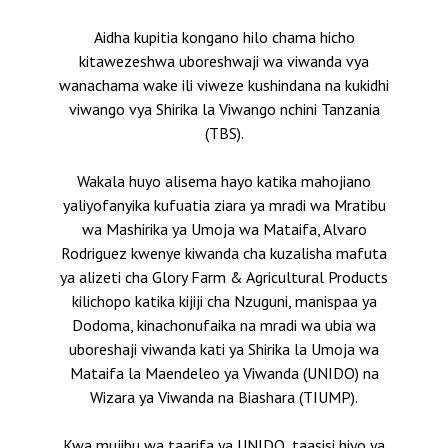
Aidha kupitia kongano hilo chama hicho
kitawezeshwa uboreshwaji wa viwanda vya
wanachama wake ili viweze kushindana na kukidhi
viwango vya Shirika la Viwango nchini Tanzania
(TBS).
Wakala huyo alisema hayo katika mahojiano
yaliyofanyika kufuatia ziara ya mradi wa Mratibu
wa Mashirika ya Umoja wa Mataifa, Alvaro
Rodriguez kwenye kiwanda cha kuzalisha mafuta
ya alizeti cha Glory Farm & Agricultural Products
kilichopo katika kijiji cha Nzuguni, manispaa ya
Dodoma, kinachonufaika na mradi wa ubia wa
uboreshaji viwanda kati ya Shirika la Umoja wa
Mataifa la Maendeleo ya Viwanda (UNIDO) na
Wizara ya Viwanda na Biashara (TIUMP).
Kwa mujibu wa taarifa ya UNIDO, taasisi hiyo ya