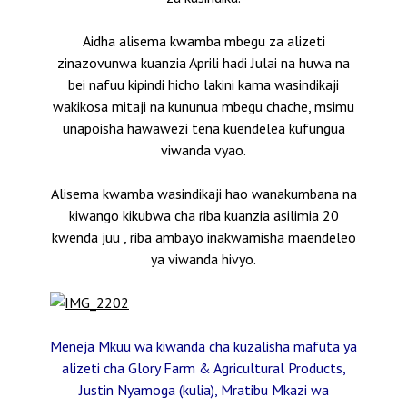
Aidha alisema kwamba mbegu za alizeti
zinazovunwa kuanzia Aprili hadi Julai na huwa na
bei nafuu kipindi hicho lakini kama wasindikaji
wakikosa mitaji na kununua mbegu chache, msimu
unapoisha hawawezi tena kuendelea kufungua
viwanda vyao.
Alisema kwamba wasindikaji hao wanakumbana na
kiwango kikubwa cha riba kuanzia asilimia 20
kwenda juu , riba ambayo inakwamisha maendeleo
ya viwanda hivyo.
Meneja Mkuu wa kiwanda cha kuzalisha mafuta ya
alizeti cha Glory Farm & Agricultural Products,
Justin Nyamoga (kulia), Mratibu Mkazi wa