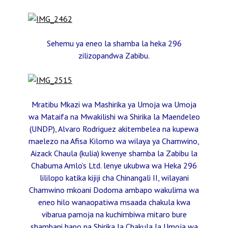
Sehemu ya eneo la shamba la heka 296
zilizopandwa Zabibu.
Mratibu Mkazi wa Mashirika ya Umoja wa Umoja
wa Mataifa na Mwakilishi wa Shirika la Maendeleo
(UNDP), Alvaro Rodriguez akitembelea na kupewa
maelezo na Afisa Kilomo wa wilaya ya Chamwino,
Aizack Chaula (kulia) kwenye shamba la Zabibu la
Chabuma Amlo’s Ltd. lenye ukubwa wa Heka 296
lililopo katika kijiji cha Chinangali II, wilayani
Chamwino mkoani Dodoma ambapo wakulima wa
eneo hilo wanaopatiwa msaada chakula kwa
vibarua pamoja na kuchimbiwa mitaro bure
shambani hapo na Shirika la Chakula la Umoja wa