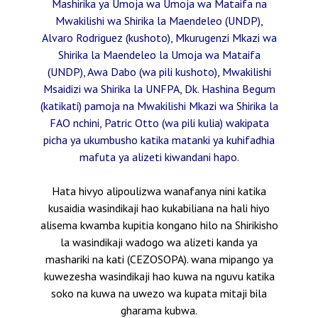
Mashirika ya Umoja wa Umoja wa Mataifa na
Mwakilishi wa Shirika la Maendeleo (UNDP),
Alvaro Rodriguez (kushoto), Mkurugenzi Mkazi wa
Shirika la Maendeleo la Umoja wa Mataifa
(UNDP), Awa Dabo (wa pili kushoto), Mwakilishi
Msaidizi wa Shirika la UNFPA, Dk. Hashina Begum
(katikati) pamoja na Mwakilishi Mkazi wa Shirika la
FAO nchini, Patric Otto (wa pili kulia) wakipata
picha ya ukumbusho katika matanki ya kuhifadhia
mafuta ya alizeti kiwandani hapo.
Hata hivyo alipoulizwa wanafanya nini katika
kusaidia wasindikaji hao kukabiliana na hali hiyo
alisema kwamba kupitia kongano hilo na Shirikisho
la wasindikaji wadogo wa alizeti kanda ya
mashariki na kati (CEZOSOPA). wana mipango ya
kuwezesha wasindikaji hao kuwa na nguvu katika
soko na kuwa na uwezo wa kupata mitaji bila
gharama kubwa.