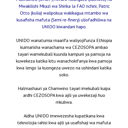
Mwakilishi Mkazi wa Shirika la FAO nchini, Patric
Otto (kulia) walipokua wakikagua mtambo wa
kusafisha mafuta (Semi re-finery) uliofadhiliwa na
UNIDO kiwandani hapo.
UNIDO wanatumia maarifa waliyojifunza Ethiopia
kuimarisha wanachama wa CEZOSOPA ambao
tayari wamekubali kuunda kampuni ya pamoja na
kuwekeza katika kitu wanachokifanya kwa pamoja
kwa lengo la kuongeza uwezo na ushindani katika
soko.
Halmashauri ya Chamwino tayari imekubali kuipa
ardhi CEZOSOPA kwa ajili ya uwekezaji huo
mkubwa.
Aidha UNIDO imewezesha kupatikana kwa
teknolojia rahisi kwa ajili ya usafishaji wa mafuta