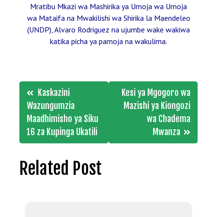
Mratibu Mkazi wa Mashirika ya Umoja wa Umoja
wa Mataifa na Mwakilishi wa Shirika la Maendeleo
(UNDP), Alvaro Rodriguez na ujumbe wake wakiwa
katika picha ya pamoja na wakulima.
Post
Kaskazini
Kesi ya Mgogoro wa
navigation
Wazungumzia
Mazishi ya Kiongozi
Maadhimisho ya Siku
wa Chadema
16 za Kupinga Ukatili
Mwanza
Related Post