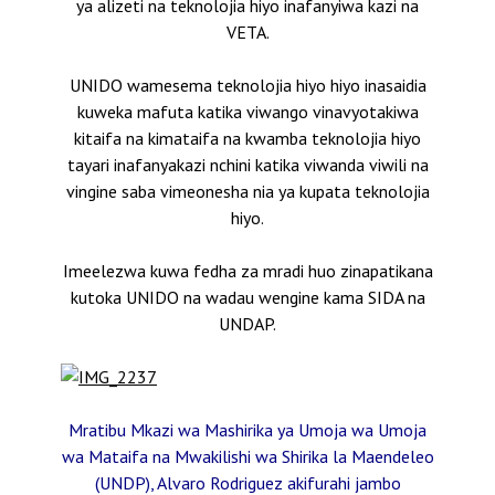
ya alizeti na teknolojia hiyo inafanyiwa kazi na
VETA.
UNIDO wamesema teknolojia hiyo hiyo inasaidia
kuweka mafuta katika viwango vinavyotakiwa
kitaifa na kimataifa na kwamba teknolojia hiyo
tayari inafanyakazi nchini katika viwanda viwili na
vingine saba vimeonesha nia ya kupata teknolojia
hiyo.
Imeelezwa kuwa fedha za mradi huo zinapatikana
kutoka UNIDO na wadau wengine kama SIDA na
UNDAP.
Mratibu Mkazi wa Mashirika ya Umoja wa Umoja
wa Mataifa na Mwakilishi wa Shirika la Maendeleo
(UNDP), Alvaro Rodriguez akifurahi jambo