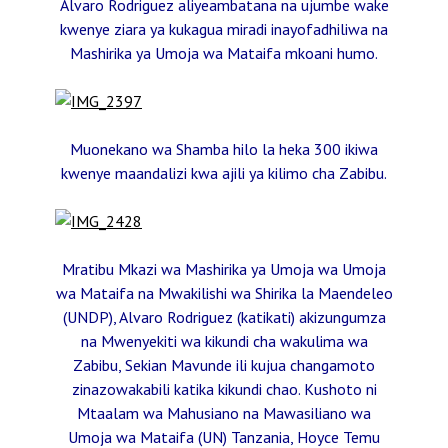
Alvaro Rodriguez aliyeambatana na ujumbe wake
kwenye ziara ya kukagua miradi inayofadhiliwa na
Mashirika ya Umoja wa Mataifa mkoani humo.
Muonekano wa Shamba hilo la heka 300 ikiwa
kwenye maandalizi kwa ajili ya kilimo cha Zabibu.
Mratibu Mkazi wa Mashirika ya Umoja wa Umoja
wa Mataifa na Mwakilishi wa Shirika la Maendeleo
(UNDP), Alvaro Rodriguez (katikati) akizungumza
na Mwenyekiti wa kikundi cha wakulima wa
Zabibu, Sekian Mavunde ili kujua changamoto
zinazowakabili katika kikundi chao. Kushoto ni
Mtaalam wa Mahusiano na Mawasiliano wa
Umoja wa Mataifa (UN) Tanzania, Hoyce Temu