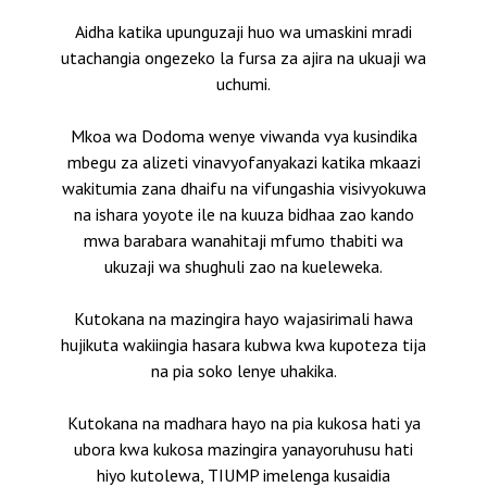
Aidha katika upunguzaji huo wa umaskini mradi
utachangia ongezeko la fursa za ajira na ukuaji wa
uchumi.
Mkoa wa Dodoma wenye viwanda vya kusindika
mbegu za alizeti vinavyofanyakazi katika mkaazi
wakitumia zana dhaifu na vifungashia visivyokuwa
na ishara yoyote ile na kuuza bidhaa zao kando
mwa barabara wanahitaji mfumo thabiti wa
ukuzaji wa shughuli zao na kueleweka.
Kutokana na mazingira hayo wajasirimali hawa
hujikuta wakiingia hasara kubwa kwa kupoteza tija
na pia soko lenye uhakika.
Kutokana na madhara hayo na pia kukosa hati ya
ubora kwa kukosa mazingira yanayoruhusu hati
hiyo kutolewa, TIUMP imelenga kusaidia