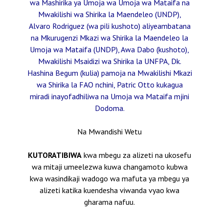
wa Mashirika ya Umoja wa Umoja wa Mataifa na
Mwakilishi wa Shirika la Maendeleo (UNDP),
Alvaro Rodriguez (wa pili kushoto) aliyeambatana
na Mkurugenzi Mkazi wa Shirika la Maendeleo la
Umoja wa Mataifa (UNDP), Awa Dabo (kushoto),
Mwakilishi Msaidizi wa Shirika la UNFPA, Dk.
Hashina Begum (kulia) pamoja na Mwakilishi Mkazi
wa Shirika la FAO nchini, Patric Otto kukagua
miradi inayofadhiliwa na Umoja wa Mataifa mjini
Dodoma.
Na Mwandishi Wetu
KUTORATIBIWA
kwa mbegu za alizeti na ukosefu
wa mitaji umeelezwa kuwa changamoto kubwa
kwa wasindikaji wadogo wa mafuta ya mbegu ya
alizeti katika kuendesha viwanda vyao kwa
gharama nafuu.