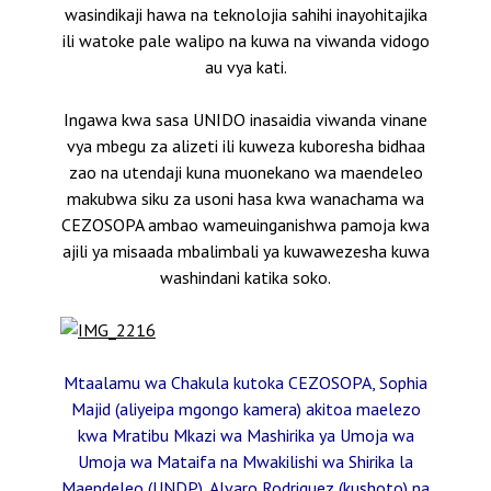
wasindikaji hawa na teknolojia sahihi inayohitajika
ili watoke pale walipo na kuwa na viwanda vidogo
au vya kati.
Ingawa kwa sasa UNIDO inasaidia viwanda vinane
vya mbegu za alizeti ili kuweza kuboresha bidhaa
zao na utendaji kuna muonekano wa maendeleo
makubwa siku za usoni hasa kwa wanachama wa
CEZOSOPA ambao wameuinganishwa pamoja kwa
ajili ya misaada mbalimbali ya kuwawezesha kuwa
washindani katika soko.
Mtaalamu wa Chakula kutoka CEZOSOPA, Sophia
Majid (aliyeipa mgongo kamera) akitoa maelezo
kwa Mratibu Mkazi wa Mashirika ya Umoja wa
Umoja wa Mataifa na Mwakilishi wa Shirika la
Maendeleo (UNDP), Alvaro Rodriguez (kushoto) na