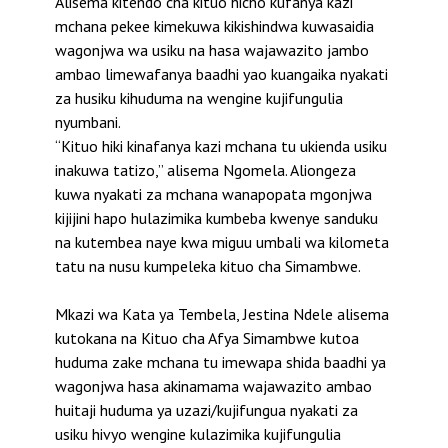
Alisema kitendo cha kituo hicho kufanya kazi
mchana pekee kimekuwa kikishindwa kuwasaidia
wagonjwa wa usiku na hasa wajawazito jambo
ambao limewafanya baadhi yao kuangaika nyakati
za husiku kihuduma na wengine kujifungulia
nyumbani.
“Kituo hiki kinafanya kazi mchana tu ukienda usiku
inakuwa tatizo,” alisema Ngomela. Aliongeza
kuwa nyakati za mchana wanapopata mgonjwa
kijijini hapo hulazimika kumbeba kwenye sanduku
na kutembea naye kwa miguu umbali wa kilometa
tatu na nusu kumpeleka kituo cha Simambwe.
Mkazi wa Kata ya Tembela, Jestina Ndele alisema
kutokana na Kituo cha Afya Simambwe kutoa
huduma zake mchana tu imewapa shida baadhi ya
wagonjwa hasa akinamama wajawazito ambao
huitaji huduma ya uzazi/kujifungua nyakati za
usiku hivyo wengine kulazimika kujifungulia