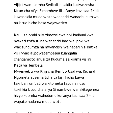
Vijijini wameiomba Serikali kusaidia kukiwezesha
Kituo cha Afya Simambwe ili kifanye kazi saa 24 ili
kuwasaidia muda wote wananchi wanaohudumiwa
na kituo hicho hasa wajawazito.
Kauli za ombi hilo zimetolewa hivi karibuni kwa
nyakati tofauti na wananchi hao walipokuwa
wakizungumza na mwandishi wa habari hizi katika
vijiji vyao alipowatembelea kuangalia
changamoto anuai za huduma za kijamii vijijini
Kata ya Tembela.
Mwenyekiti wa Kijiji cha Ilembo Usafwa, Richard
Ngomela alisema licha ya kijiji hicho kuwa
takribani umbali wa kilometa tatu na nusu
kukifikia kituo cha afya Simambwe wanakitegemea
hivyo kuomba wahudumu kufanya kazi saa 24 ili
wapate huduma muda wote.