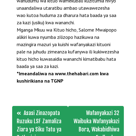
wahudumu wa kituo wamekubali kuzitumia hivyo
unaandaliwa utaratibu ambao utawawezesha
wao kutoa huduma za dharura hata baada ya saa
za kazi (usiku) kwa wananchi.
Mganga Mkuu wa Kituo hicho, Salome Mwaipopo
alikiri kuwa nyumba zilizopo hazikuwa na
mazingira mazuri ya kuishi wafanyakazi kituoni
pale na juhudu zimeanza kufanywa ili kukiwezesha
kituo hicho kuwasaidia wananchi kimatibabu hata
baada ya saa za kazi.
*Imeandaliwa na www.thehabari.com kwa
kushirikiana na TGNP
Post
Asasi Zinazopata
Wafanyakazi 32
navigation
Ruzuku LSF Zamaliza
Waibuka Wafanyakazi
Ziara ya Siku Tatu ya
Bora, Wakabidhiwa