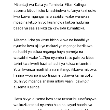
Mtendaji wa Kata ya Tembela, Elias Kalinga
alisema kituo hicho kinashindwa kufanya kazi usiku
kwa kuwa mganga na wasaidizi wake wanakaa
mbali na kituo hivyo kushindwa kutoa huduma
baada ya saa za kazi za kawaida kumalizika.
Alisema licha ya kituo hicho kuwa na baadhi ya
nyumba kwa ajili ya makazi ya mganga hazikuwa
na hadhi ya kukaa mganga huyo pamoja na
wasaidizi wake. “…Zipo nyumba tatu pale za kituo
lakini kwa kweli hazina hadhi ya kukaa mtumishi
Yule, kwanza madirisha na milango ilikuwa mibovu,
hazina vyoo na jingo linguine lilikuwa kama gofu
tu, hivyo mganga anakaa mbali yaani Igawilo,”
alisema Kalinga.
Hata hivyo alisema kwa sasa utaratibu unafanywa
wa kuzikarabati nyumba hizo na tayari baadhi ya