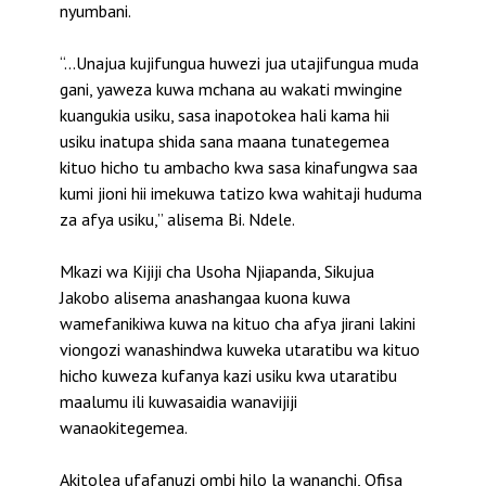
nyumbani.
“…Unajua kujifungua huwezi jua utajifungua muda
gani, yaweza kuwa mchana au wakati mwingine
kuangukia usiku, sasa inapotokea hali kama hii
usiku inatupa shida sana maana tunategemea
kituo hicho tu ambacho kwa sasa kinafungwa saa
kumi jioni hii imekuwa tatizo kwa wahitaji huduma
za afya usiku,” alisema Bi. Ndele.
Mkazi wa Kijiji cha Usoha Njiapanda, Sikujua
Jakobo alisema anashangaa kuona kuwa
wamefanikiwa kuwa na kituo cha afya jirani lakini
viongozi wanashindwa kuweka utaratibu wa kituo
hicho kuweza kufanya kazi usiku kwa utaratibu
maalumu ili kuwasaidia wanavijiji
wanaokitegemea.
Akitolea ufafanuzi ombi hilo la wananchi, Ofisa