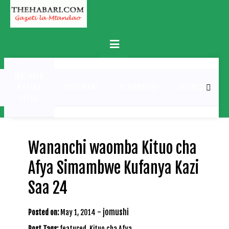
Skip
to
content
Primary
Menu
MATUKIO
KATIKA
BURUDANI
UCHAMBUZI
MICHEZO
PICHA
Wananchi waomba Kituo cha
Afya Simambwe Kufanya Kazi
Saa 24
-
jomushi
Posted on:
May 1, 2014
Post Tags:
featured
,
Kituo cha Afya