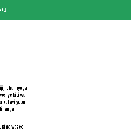
ZO
iji cha inyoga
wenye kiti wa
a katavi yupo
mfinanga
uki na wazee