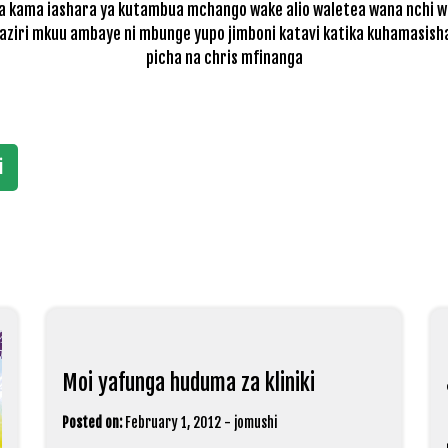
a kama iashara ya kutambua mchango wake alio waletea wana nchi 
aziri mkuu ambaye ni mbunge yupo jimboni katavi katika kuhamasis
picha na chris mfinanga
i
Moi yafunga huduma za kliniki
Posted on:
February 1, 2012
-
jomushi