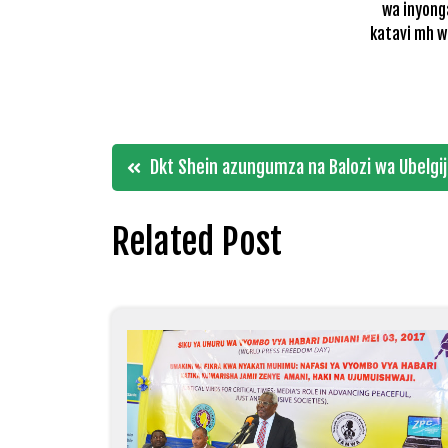
wa inyong
katavi mh w
Post
Dkt Shein azungumza na Balozi wa Ubelgij
navigation
Related Post