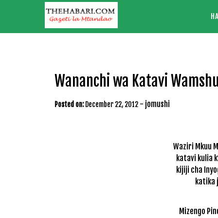
Skip
H
to
content
Wananchi wa Katavi Wamshu
-
jomushi
Posted on:
December 22, 2012
Waziri Mkuu M
katavi kulia
kijiji cha I
katika 
Mizengo Pin