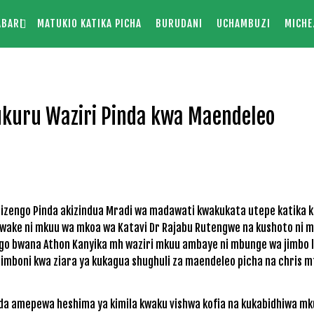
ABARI
MATUKIO KATIKA PICHA
BURUDANI
UCHAMBUZI
MICHE
kuru Waziri Pinda kwa Maendeleo
izengo Pinda akizindua Mradi wa madawati kwakukata utepe katika kij
 kwake ni mkuu wa mkoa wa Katavi Dr Rajabu Rutengwe na kushoto ni m
nyogo bwana Athon Kanyika mh waziri mkuu ambaye ni mbunge wa jimbo l
jimboni kwa ziara ya kukagua shughuli za maendeleo picha na chris 
da amepewa heshima ya kimila kwaku vishwa kofia na kukabidhiwa mk