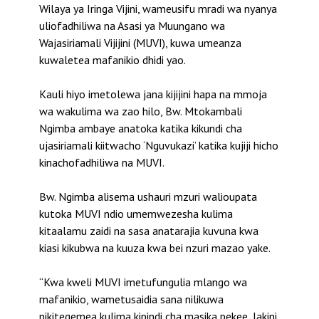
Wilaya ya Iringa Vijini, wameusifu mradi wa nyanya
uliofadhiliwa na Asasi ya Muungano wa
Wajasiriamali Vijijini (MUVI), kuwa umeanza
kuwaletea mafanikio dhidi yao.
Kauli hiyo imetolewa jana kijijini hapa na mmoja
wa wakulima wa zao hilo, Bw. Mtokambali
Ngimba ambaye anatoka katika kikundi cha
ujasiriamali kiitwacho ‘Nguvukazi’ katika kujiji hicho
kinachofadhiliwa na MUVI.
Bw. Ngimba alisema ushauri mzuri walioupata
kutoka MUVI ndio umemwezesha kulima
kitaalamu zaidi na sasa anatarajia kuvuna kwa
kiasi kikubwa na kuuza kwa bei nzuri mazao yake.
“Kwa kweli MUVI imetufungulia mlango wa
mafanikio, wametusaidia sana nilikuwa
nikitegemea kulima kipindi cha masika pekee, lakini