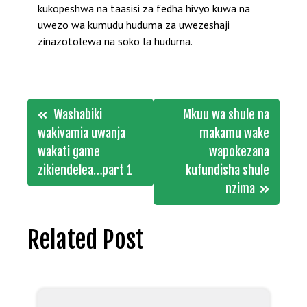
kukopeshwa na taasisi za fedha hivyo kuwa na
uwezo wa kumudu huduma za uwezeshaji
zinazotolewa na soko la huduma.
Post
Washabiki
Mkuu wa shule na
navigation
wakivamia uwanja
makamu wake
wakati game
wapokezana
zikiendelea…part 1
kufundisha shule
nzima
Related Post