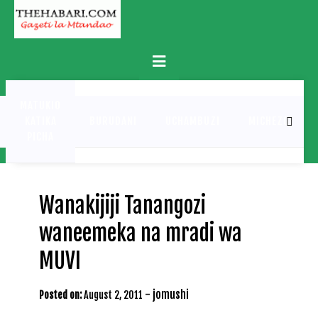
Skip
to
content
Primary
Menu
MATUKIO
KATIKA
BURUDANI
UCHAMBUZI
MICHEZO
PICHA
Wanakijiji Tanangozi
waneemeka na mradi wa
MUVI
-
jomushi
Posted on:
August 2, 2011