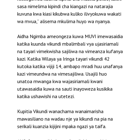
sasa nimelima kipindi cha kiangazi na natarajia
kuvuna kwa kiasi kikubwa kuliko ilivyokuwa wakati
wa mvua,” alisema mkulima huyo wa nyanya.
Aidha Ngimba ameongeza kuwa MUVI imewasaidia
katika kuunda vikundi mbalimbali vya ujasiriamali
na tayari vimekwisha sajiliwa na vimeanza kufanya
kazi. Katika Wilaya ya Iringa tayari vikundi 42
kutoka katika vijiji 14, ambapo mradi huu unafanya
kazi vimeundwa na vimesajiliwa. Usajili huo
unatoa mwanga kwa wajasiriamali kwani
utawasaidia kuwa na sauti inayoweza kusikika
katika ushawishi na utetezi.
Kupitia Vikundi wanachama wanaimarisha
mawasiliano na wadau nje ya kikundi na pia na
serikali kuanzia kijijini mpaka ngazi ya taifa.