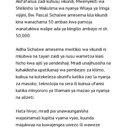
Akifafanua zadi kuhusu vikundi, Mwenyekiti wa
Shirikisho la Wakulima wa nyanya Wilaya ya Iringa
vijijini, Bw. Pascal Sichalwe amesema kila kikundi
kina wanachama 50 ambao kwa pamoja
wanatakiwa walipe ada ya kiingilio ambayo ni sh.
50,000.
Aidha Sichalwe amesema mwitikio wa vikundi ni
mkubwa na tayari zaidi ya nusu wametoa kiasi
hicho kwa ajili ya uendeshaji. Mradi unajihusisha na
kuhakikisha upatikanaji wa pembejeo za kilimo,
kuibua na kutekeleza ubunifu katika zao la nyanja
za masoko, teknolojia na sera ili kuinua ufanisi
katika minyororo ya thamani ya mazao ya nyanya
na alizeti.
Hata hivyo, mradi pia unawaunganisha
wajasiriamali kupitia vyama vyao, kuunda
majukwaa na kuwajengea uwezo ili waweze