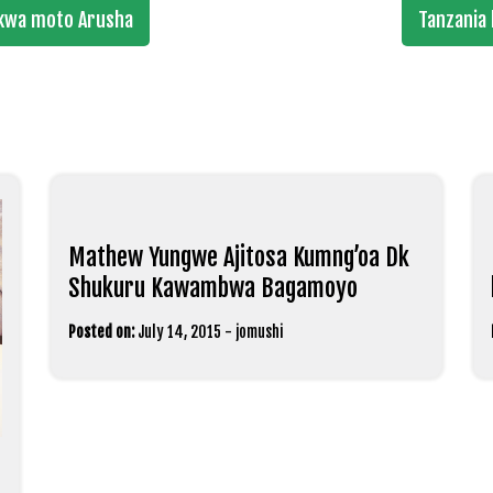
 kwa moto Arusha
Tanzania 
Mathew Yungwe Ajitosa Kumng’oa Dk
Shukuru Kawambwa Bagamoyo
Posted on:
July 14, 2015
-
jomushi