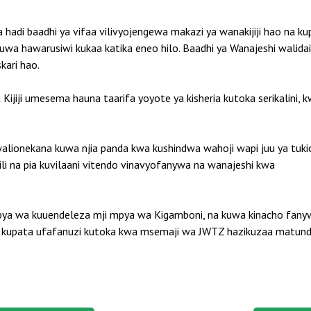
a hadi baadhi ya vifaa vilivyojengewa makazi ya wanakijiji hao na 
a kuwa hawarusiwi kukaa katika eneo hilo. Baadhi ya Wanajeshi walida
ari hao.
 Kijiji umesema hauna taarifa yoyote ya kisheria kutoka serikalini, k
lionekana kuwa njia panda kwa kushindwa wahoji wapi juu ya tukio 
 hili na pia kuvilaani vitendo vinavyofanywa na wanajeshi kwa
a wa kuuendeleza mji mpya wa Kigamboni, na kuwa kinacho fanywa 
.com kupata ufafanuzi kutoka kwa msemaji wa JWTZ hazikuzaa matu