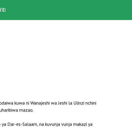
ZO
daiwa kuwa ni Wanajeshi wa Jeshi la Ulinzi nchini
kuharibiwa mazao.
go ya Dar-es-Salaam, na kuvunja vunja makazi ya