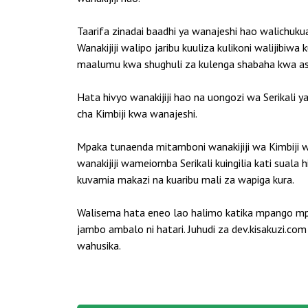
Taarifa zinadai baadhi ya wanajeshi hao walichuku
Wanakijiji walipo jaribu kuuliza kulikoni walijibiw
maalumu kwa shughuli za kulenga shabaha kwa ask
Hata hivyo wanakijiji hao na uongozi wa Serikali ya
cha Kimbiji kwa wanajeshi.
Mpaka tunaenda mitamboni wanakijiji wa Kimbiji wa
wanakijiji wameiomba Serikali kuingilia kati suala
kuvamia makazi na kuaribu mali za wapiga kura.
Walisema hata eneo lao halimo katika mpango mpy
jambo ambalo ni hatari. Juhudi za dev.kisakuzi
wahusika.