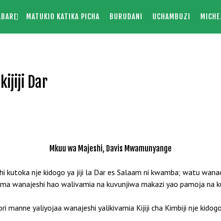
ABARI
MATUKIO KATIKA PICHA
BURUDANI
UCHAMBUZI
MICHE
ijiji Dar
Mkuu wa Majeshi, Davis Mwamunyange
hi kutoka nje kidogo ya jiji la Dar es Salaam ni kwamba; watu wanao
asema wanajeshi hao walivamia na kuvunjiwa makazi yao pamoja na 
i manne yaliyojaa wanajeshi yalikivamia Kijiji cha Kimbiji nje kido