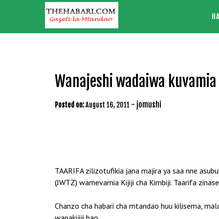
Skip
H
to
content
Wanajeshi wadaiwa kuvamia k
-
jomushi
Posted on:
August 16, 2011
TAARIFA zilizotufikia jana majira ya saa nne asubu
(JWTZ) wamevamia Kijiji cha Kimbiji. Taarifa zin
Chanzo cha habari cha mtandao huu kilisema, malor
wanakijiji hao.