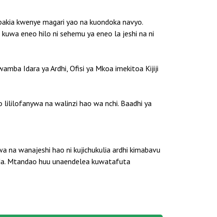
kupakia kwenye magari yao na kuondoka navyo.
i kuwa eneo hilo ni sehemu ya eneo la jeshi na ni
wamba Idara ya Ardhi, Ofisi ya Mkoa imekitoa Kijiji
lililofanywa na walinzi hao wa nchi. Baadhi ya
na wanajeshi hao ni kujichukulia ardhi kimabavu
nda. Mtandao huu unaendelea kuwatafuta