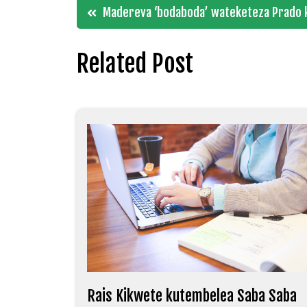
Post
Madereva ‘bodaboda’ wateketeza Prado
navigation
Related Post
Rais Kikwete kutembelea Saba Saba