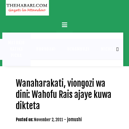
Skip
to
content
Primary
Menu
MATUKIO
KATIKA
BURUDANI
UCHAMBUZI
MICHEZO
PICHA
Wanaharakati, viongozi wa
dini: Wahofu Rais ajaye kuwa
dikteta
-
jomushi
Posted on:
November 2, 2011