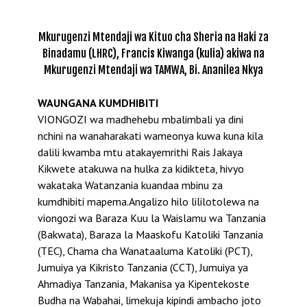
Mkurugenzi Mtendaji wa Kituo cha Sheria na Haki za
Binadamu (LHRC), Francis Kiwanga (kulia) akiwa na
Mkurugenzi Mtendaji wa TAMWA, Bi. Ananilea Nkya
WAUNGANA KUMDHIBITI
VIONGOZI wa madhehebu mbalimbali ya dini
nchini na wanaharakati wameonya kuwa kuna kila
dalili kwamba mtu atakayemrithi Rais Jakaya
Kikwete atakuwa na hulka za kidikteta, hivyo
wakataka Watanzania kuandaa mbinu za
kumdhibiti mapema.Angalizo hilo lililotolewa na
viongozi wa Baraza Kuu la Waislamu wa Tanzania
(Bakwata), Baraza la Maaskofu Katoliki Tanzania
(TEC), Chama cha Wanataaluma Katoliki (PCT),
Jumuiya ya Kikristo Tanzania (CCT), Jumuiya ya
Ahmadiya Tanzania, Makanisa ya Kipentekoste
Budha na Wabahai, limekuja kipindi ambacho joto