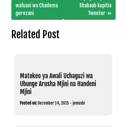
navigation
wafuasi wa Chadema
Shabaab kupitia
gerezani
Tweeter
Related Post
Matokeo ya Awali Uchaguzi wa
Ubunge Arusha Mjini na Handeni
Mjini
Posted on:
December 14, 2015
-
jomushi