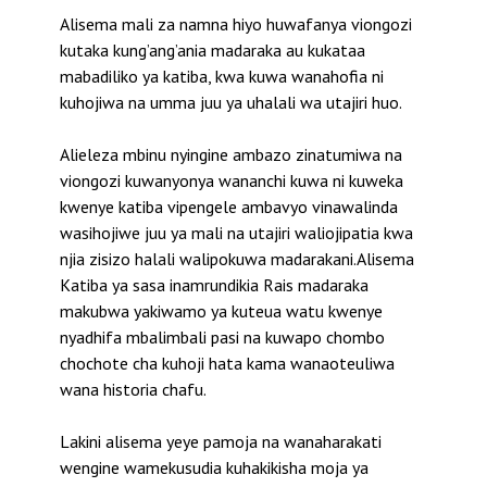
Alisema mali za namna hiyo huwafanya viongozi
kutaka kung’ang’ania madaraka au kukataa
mabadiliko ya katiba, kwa kuwa wanahofia ni
kuhojiwa na umma juu ya uhalali wa utajiri huo.
Alieleza mbinu nyingine ambazo zinatumiwa na
viongozi kuwanyonya wananchi kuwa ni kuweka
kwenye katiba vipengele ambavyo vinawalinda
wasihojiwe juu ya mali na utajiri waliojipatia kwa
njia zisizo halali walipokuwa madarakani.Alisema
Katiba ya sasa inamrundikia Rais madaraka
makubwa yakiwamo ya kuteua watu kwenye
nyadhifa mbalimbali pasi na kuwapo chombo
chochote cha kuhoji hata kama wanaoteuliwa
wana historia chafu.
Lakini alisema yeye pamoja na wanaharakati
wengine wamekusudia kuhakikisha moja ya