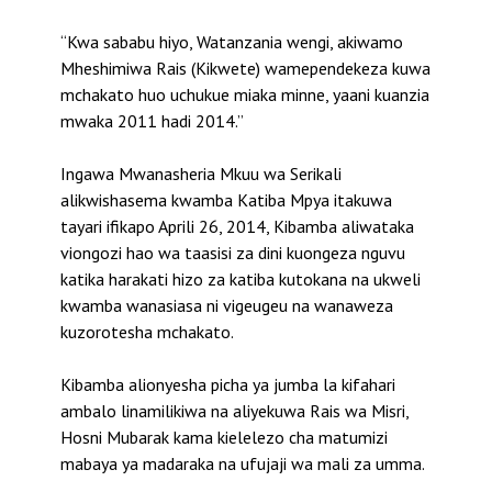
“Kwa sababu hiyo, Watanzania wengi, akiwamo
Mheshimiwa Rais (Kikwete) wamependekeza kuwa
mchakato huo uchukue miaka minne, yaani kuanzia
mwaka 2011 hadi 2014.”
Ingawa Mwanasheria Mkuu wa Serikali
alikwishasema kwamba Katiba Mpya itakuwa
tayari ifikapo Aprili 26, 2014, Kibamba aliwataka
viongozi hao wa taasisi za dini kuongeza nguvu
katika harakati hizo za katiba kutokana na ukweli
kwamba wanasiasa ni vigeugeu na wanaweza
kuzorotesha mchakato.
Kibamba alionyesha picha ya jumba la kifahari
ambalo linamilikiwa na aliyekuwa Rais wa Misri,
Hosni Mubarak kama kielelezo cha matumizi
mabaya ya madaraka na ufujaji wa mali za umma.