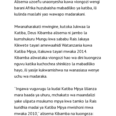
Alisema uzoefu unaonyesha kuwa viongozi wengi
barani Afrika huzubaisha mabadiliko ya katiba, ili
kulinda maslahi yao wawapo madarakani.
Mwanaharakati mwingine, kutoka Jukwaa la
Katiba, Deus Kibamba alisema ni jambo la
kumshukuru Mungu kwa sababu Rais Jakaya
Kikwete tayari amewaahidi Watanzania kuwa
Katiba Mpya, itakuwa tayari mwaka 2014.
Kibamba aliwataka viongozi hao wa dini kuongeza
nguvu katika kuchochea shinikizo la mabadiliko
hayo, ili yasije kukwamishwa na wanasiasa wenye
uchu wa madaraka.
“Ingawa vuguvugu la kudai Katiba Mpya lilianza
mara baada ya uhuru, mchakato wa maandalizi
yake ulipata msukumo mpya kwa tamko la Rais
kuridhia madai ya Katiba Mpya mwishoni mwa
mwaka 2010,” alisema Kibamba na kuongeza: