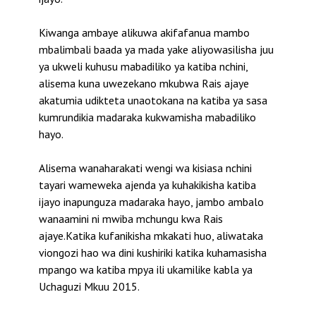
Kiwanga ambaye alikuwa akifafanua mambo
mbalimbali baada ya mada yake aliyowasilisha juu
ya ukweli kuhusu mabadiliko ya katiba nchini,
alisema kuna uwezekano mkubwa Rais ajaye
akatumia udikteta unaotokana na katiba ya sasa
kumrundikia madaraka kukwamisha mabadiliko
hayo.
Alisema wanaharakati wengi wa kisiasa nchini
tayari wameweka ajenda ya kuhakikisha katiba
ijayo inapunguza madaraka hayo, jambo ambalo
wanaamini ni mwiba mchungu kwa Rais
ajaye.Katika kufanikisha mkakati huo, aliwataka
viongozi hao wa dini kushiriki katika kuhamasisha
mpango wa katiba mpya ili ukamilike kabla ya
Uchaguzi Mkuu 2015.