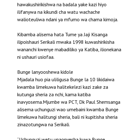
hawakushirikishwa na badala yake kazi hiyo
ilifanywa na kikundi cha watu wachache
walioteuliwa ndani ya mfumo wa chama kimoja.
Kibamba alisema hata Tume ya Jaji Kisanga
ilipoishauri Serikali mwaka 1998 kuwashirikisha
wananchi kwenye mabadiliko ya Katiba, ilionekana
ni ushauri usiofaa.
Bunge lanyooshewa kidole
Mjadala huo pia uliligusa Bunge la 10 likidaiwa
kwamba limekuwa halitekelezi kazi zake za
kutunga sheria za nchi, kama katiba
inavyosema.Mjumbe wa PCT, Dk Paul Shemsanga
alisema uchunguzi wao umebaini kwamba Bunge
limekuwa halitungi sheria, bali ni kupitisha sheria
zinazotungwa na Serikali.
“Uchunguzi wetu unaonyesha kuwa Bunge