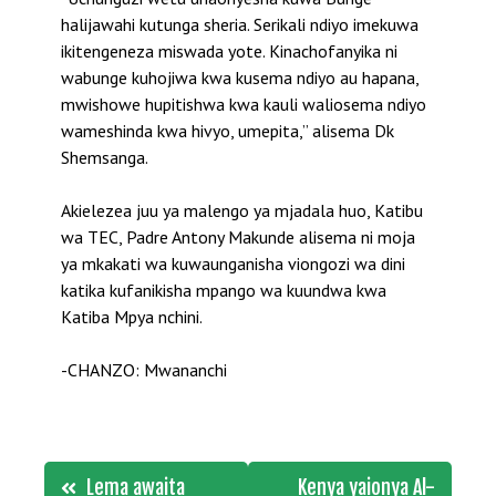
halijawahi kutunga sheria. Serikali ndiyo imekuwa
ikitengeneza miswada yote. Kinachofanyika ni
wabunge kuhojiwa kwa kusema ndiyo au hapana,
mwishowe hupitishwa kwa kauli waliosema ndiyo
wameshinda kwa hivyo, umepita,” alisema Dk
Shemsanga.
Akielezea juu ya malengo ya mjadala huo, Katibu
wa TEC, Padre Antony Makunde alisema ni moja
ya mkakati wa kuwaunganisha viongozi wa dini
katika kufanikisha mpango wa kuundwa kwa
Katiba Mpya nchini.
-CHANZO: Mwananchi
Post
Lema awaita
Kenya yaionya Al-