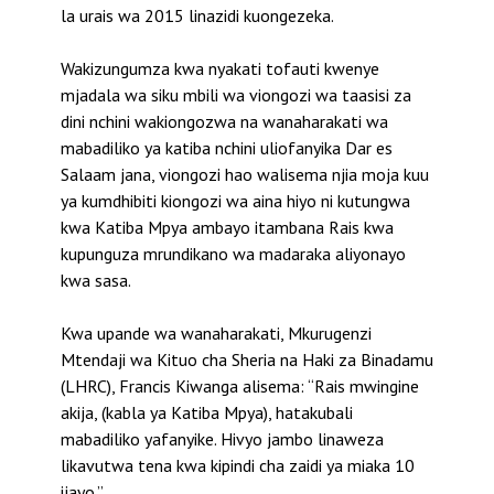
la urais wa 2015 linazidi kuongezeka.
Wakizungumza kwa nyakati tofauti kwenye
mjadala wa siku mbili wa viongozi wa taasisi za
dini nchini wakiongozwa na wanaharakati wa
mabadiliko ya katiba nchini uliofanyika Dar es
Salaam jana, viongozi hao walisema njia moja kuu
ya kumdhibiti kiongozi wa aina hiyo ni kutungwa
kwa Katiba Mpya ambayo itambana Rais kwa
kupunguza mrundikano wa madaraka aliyonayo
kwa sasa.
Kwa upande wa wanaharakati, Mkurugenzi
Mtendaji wa Kituo cha Sheria na Haki za Binadamu
(LHRC), Francis Kiwanga alisema: “Rais mwingine
akija, (kabla ya Katiba Mpya), hatakubali
mabadiliko yafanyike. Hivyo jambo linaweza
likavutwa tena kwa kipindi cha zaidi ya miaka 10
ijayo.”