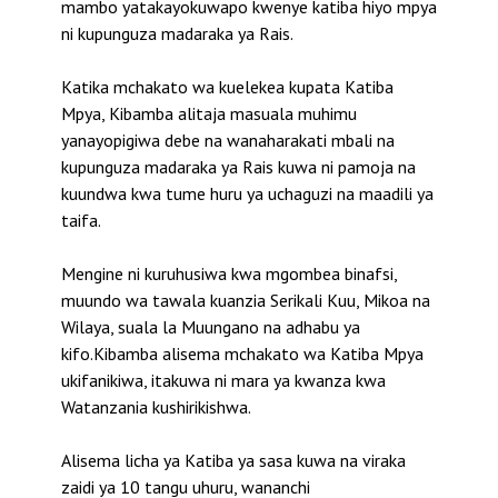
mambo yatakayokuwapo kwenye katiba hiyo mpya
ni kupunguza madaraka ya Rais.
Katika mchakato wa kuelekea kupata Katiba
Mpya, Kibamba alitaja masuala muhimu
yanayopigiwa debe na wanaharakati mbali na
kupunguza madaraka ya Rais kuwa ni pamoja na
kuundwa kwa tume huru ya uchaguzi na maadili ya
taifa.
Mengine ni kuruhusiwa kwa mgombea binafsi,
muundo wa tawala kuanzia Serikali Kuu, Mikoa na
Wilaya, suala la Muungano na adhabu ya
kifo.Kibamba alisema mchakato wa Katiba Mpya
ukifanikiwa, itakuwa ni mara ya kwanza kwa
Watanzania kushirikishwa.
Alisema licha ya Katiba ya sasa kuwa na viraka
zaidi ya 10 tangu uhuru, wananchi