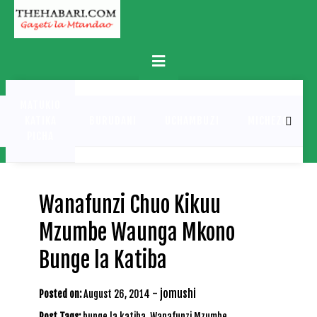
Skip
to
content
Primary
Menu
MATUKIO
KATIKA
BURUDANI
UCHAMBUZI
MICHEZO
PICHA
Wanafunzi Chuo Kikuu
Mzumbe Waunga Mkono
Bunge la Katiba
-
jomushi
Posted on:
August 26, 2014
Post Tags:
bunge la katiba
,
Wanafunzi Mzumbe