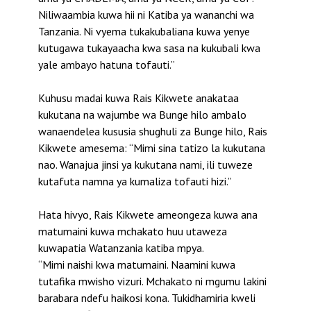
Niliwaambia kuwa hii ni Katiba ya wananchi wa
Tanzania. Ni vyema tukakubaliana kuwa yenye
kutugawa tukayaacha kwa sasa na kukubali kwa
yale ambayo hatuna tofauti.”
Kuhusu madai kuwa Rais Kikwete anakataa
kukutana na wajumbe wa Bunge hilo ambalo
wanaendelea kususia shughuli za Bunge hilo, Rais
Kikwete amesema: “Mimi sina tatizo la kukutana
nao. Wanajua jinsi ya kukutana nami, ili tuweze
kutafuta namna ya kumaliza tofauti hizi.”
Hata hivyo, Rais Kikwete ameongeza kuwa ana
matumaini kuwa mchakato huu utaweza
kuwapatia Watanzania katiba mpya.
“Mimi naishi kwa matumaini. Naamini kuwa
tutafika mwisho vizuri. Mchakato ni mgumu lakini
barabara ndefu haikosi kona. Tukidhamiria kweli