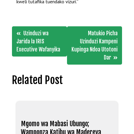
kweli tutafika tuendako vizuri.”
Post
Uzinduzi wa
Matukio Picha
navigation
Jarida la IRIS
Uzinduzi Kampeni
Executive Wafanyika
Kupinga Ndoa Utotoni
Dar
Related Post
Mgomo wa Mabasi Ubungo;
Wamponza Katibu wa Madereva