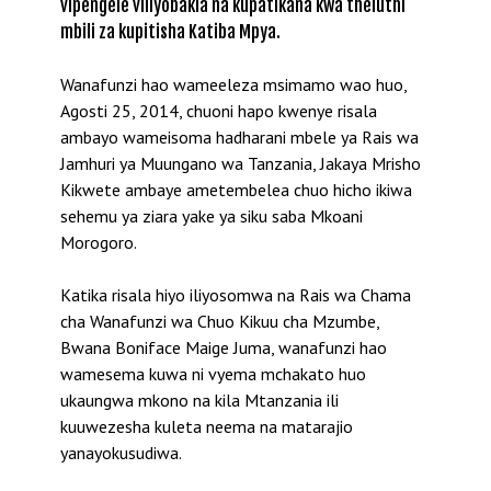
vipengele viliyobakia na kupatikana kwa theluthi
mbili za kupitisha Katiba Mpya.
Wanafunzi hao wameeleza msimamo wao huo,
Agosti 25, 2014, chuoni hapo kwenye risala
ambayo wameisoma hadharani mbele ya Rais wa
Jamhuri ya Muungano wa Tanzania, Jakaya Mrisho
Kikwete ambaye ametembelea chuo hicho ikiwa
sehemu ya ziara yake ya siku saba Mkoani
Morogoro.
Katika risala hiyo iliyosomwa na Rais wa Chama
cha Wanafunzi wa Chuo Kikuu cha Mzumbe,
Bwana Boniface Maige Juma, wanafunzi hao
wamesema kuwa ni vyema mchakato huo
ukaungwa mkono na kila Mtanzania ili
kuuwezesha kuleta neema na matarajio
yanayokusudiwa.