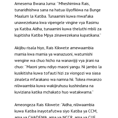
Amesema Bwana Juma: “Mheshimiwa Rais,
tunaridhishwa sana na hatua iliyofikiwa na Bunge
Maalum la Katiba. Tunaamini kuwa mwafaka
unawezekana kwa vipengele vingine vya Rasimu
ya Katiba. Aidha, tunaamini kuwa theluthi mbili za
kupitisha Katiba Mpya zinawezekana kupatikana.”
Akijibu risala hiyo, Rais Kikwete amewaambia
mamia kwa mamia ya wanazuoni, watumishi
wengine wa chuo hicho na wanavijiji vya jirani na
chuo: “Maoni yenu ndiyo maoni yangu. Ni jambo la
kusikitisha kuwa tofauti hizi za viongozi wa siasa
zinaleta mfarakano wa namna hii. Tokea mwanzo
niliwaambia kuwa wakijiruhusu kushindana na
kuviziana katika mchakato huo watakwama.”
Ameongeza Rais Kikwete: “Aidha, niliwaambia
kuwa Katiba inayotafutwa siyo Katiba ya CCM,
ama ya CHADEMA, ama ya NCCR, ama ya CUF.