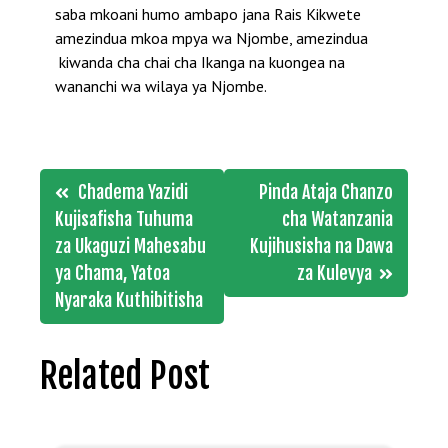
saba mkoani humo ambapo jana Rais Kikwete
amezindua mkoa mpya wa Njombe, amezindua
kiwanda cha chai cha Ikanga na kuongea na
wananchi wa wilaya ya Njombe.
Post
Chadema Yazidi
Pinda Ataja Chanzo
navigation
Kujisafisha Tuhuma
cha Watanzania
za Ukaguzi Mahesabu
Kujihusisha na Dawa
ya Chama, Yatoa
za Kulevya
Nyaraka Kuthibitisha
Related Post