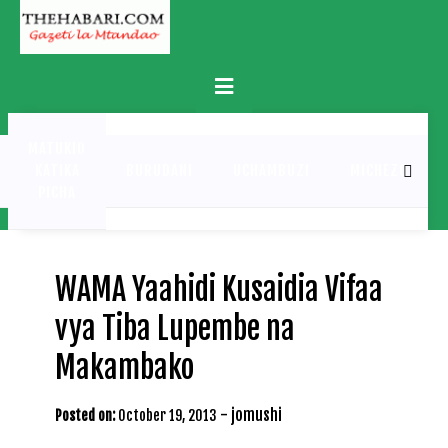
Skip
to
content
Primary
Menu
MATUKIO
KATIKA
BURUDANI
UCHAMBUZI
MICHEZO
PICHA
WAMA Yaahidi Kusaidia Vifaa
vya Tiba Lupembe na
Makambako
-
jomushi
Posted on:
October 19, 2013