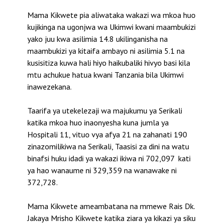
Mama Kikwete pia aliwataka wakazi wa mkoa huo
kujikinga na ugonjwa wa Ukimwi kwani maambukizi
yako juu kwa asilimia 14.8 ukilinganisha na
maambukizi ya kitaifa ambayo ni asilimia 5.1 na
kusisitiza kuwa hali hiyo haikubaliki hivyo basi kila
mtu achukue hatua kwani Tanzania bila Ukimwi
inawezekana.
Taarifa ya utekelezaji wa majukumu ya Serikali
katika mkoa huo inaonyesha kuna jumla ya
Hospitali 11, vituo vya afya 21 na zahanati 190
zinazomilikiwa na Serikali, Taasisi za dini na watu
binafsi huku idadi ya wakazi ikiwa ni 702,097 kati
ya hao wanaume ni 329,359 na wanawake ni
372,728.
Mama Kikwete ameambatana na mmewe Rais Dk.
Jakaya Mrisho Kikwete katika ziara ya kikazi ya siku