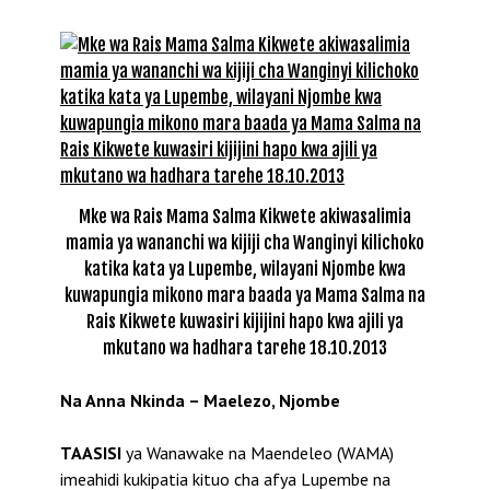
Mke wa Rais Mama Salma Kikwete akiwasalimia
mamia ya wananchi wa kijiji cha Wanginyi kilichoko
katika kata ya Lupembe, wilayani Njombe kwa
kuwapungia mikono mara baada ya Mama Salma na
Rais Kikwete kuwasiri kijijini hapo kwa ajili ya
mkutano wa hadhara tarehe 18.10.2013
Na Anna Nkinda – Maelezo, Njombe
TAASISI
ya Wanawake na Maendeleo (WAMA)
imeahidi kukipatia kituo cha afya Lupembe na