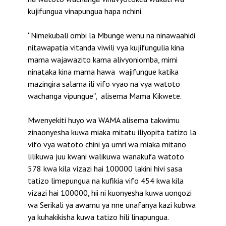
kujifungua vinapungua hapa nchini.
“Nimekubali ombi la Mbunge wenu na ninawaahidi
nitawapatia vitanda viwili vya kujifungulia kina
mama wajawazito kama alivyoniomba, mimi
ninataka kina mama hawa wajifungue katika
mazingira salama ili vifo vyao na vya watoto
wachanga vipungue”, alisema Mama Kikwete.
Mwenyekiti huyo wa WAMA alisema takwimu
zinaonyesha kuwa miaka mitatu iliyopita tatizo la
vifo vya watoto chini ya umri wa miaka mitano
lilikuwa juu kwani walikuwa wanakufa watoto
578 kwa kila vizazi hai 100000 lakini hivi sasa
tatizo limepungua na kufikia vifo 454 kwa kila
vizazi hai 100000, hii ni kuonyesha kuwa uongozi
wa Serikali ya awamu ya nne unafanya kazi kubwa
ya kuhakikisha kuwa tatizo hili linapungua.