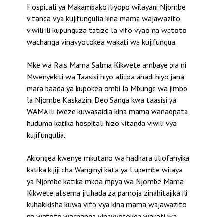
Hospitali ya Makambako iliyopo wilayani Njombe
vitanda vya kujifungulia kina mama wajawazito
viwili ili kupunguza tatizo la vifo vyao na watoto
wachanga vinavyotokea wakati wa kujifungua.
Mke wa Rais Mama Salma Kikwete ambaye pia ni
Mwenyekiti wa Taasisi hiyo alitoa ahadi hiyo jana
mara baada ya kupokea ombi la Mbunge wa jimbo
la Njombe Kaskazini Deo Sanga kwa taasisi ya
WAMA ili iweze kuwasaidia kina mama wanaopata
huduma katika hospitali hizo vitanda viwili vya
kujifungulia.
Akiongea kwenye mkutano wa hadhara uliofanyika
katika kijiji cha Wanginyi kata ya Lupembe wilaya
ya Njombe katika mkoa mpya wa Njombe Mama
Kikwete alisema jitihada za pamoja zinahitajika ili
kuhakikisha kuwa vifo vya kina mama wajawazito
na watoto wachanga vinavyotokea wakati wa