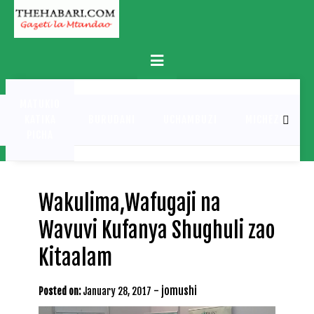
Skip
to
content
Primary
Menu
MATUKIO
KATIKA
BURUDANI
UCHAMBUZI
MICHEZO
PICHA
Wakulima,Wafugaji na
Wavuvi Kufanya Shughuli zao
Kitaalam
-
jomushi
Posted on:
January 28, 2017