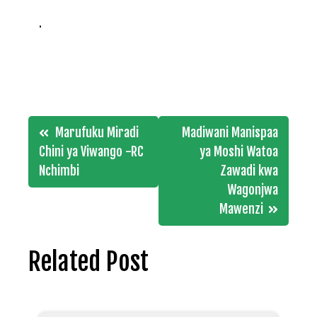
.
Post
Marufuku Miradi
Madiwani Manispaa
navigation
Chini ya Viwango -RC
ya Moshi Watoa
Nchimbi
Zawadi kwa
Wagonjwa
Mawenzi
Related Post