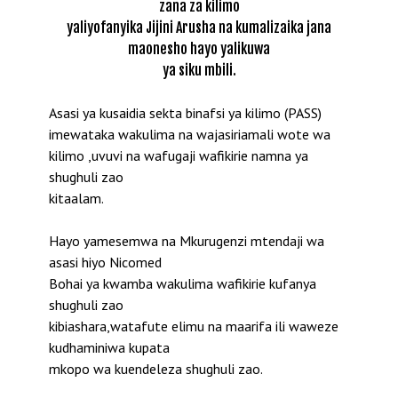
zana za kilimo
yaliyofanyika Jijini Arusha na kumalizaika jana
maonesho hayo yalikuwa
ya siku mbili.
Asasi ya kusaidia sekta binafsi ya kilimo (PASS)
imewataka wakulima na wajasiriamali wote wa
kilimo ,uvuvi na wafugaji wafikirie namna ya
shughuli zao
kitaalam.
Hayo yamesemwa na Mkurugenzi mtendaji wa
asasi hiyo Nicomed
Bohai ya kwamba wakulima wafikirie kufanya
shughuli zao
kibiashara,watafute elimu na maarifa ili waweze
kudhaminiwa kupata
mkopo wa kuendeleza shughuli zao.