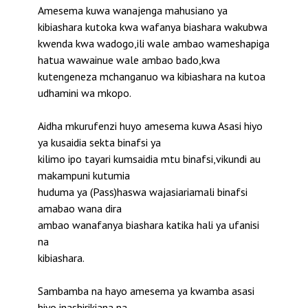
Amesema kuwa wanajenga mahusiano ya
kibiashara kutoka kwa wafanya biashara wakubwa
kwenda kwa wadogo,ili wale ambao wameshapiga
hatua wawainue wale ambao bado,kwa
kutengeneza mchanganuo wa kibiashara na kutoa
udhamini wa mkopo.
Aidha mkurufenzi huyo amesema kuwa Asasi hiyo
ya kusaidia sekta binafsi ya
kilimo ipo tayari kumsaidia mtu binafsi,vikundi au
makampuni kutumia
huduma ya (Pass)haswa wajasiariamali binafsi
amabao wana dira
ambao wanafanya biashara katika hali ya ufanisi
na
kibiashara.
Sambamba na hayo amesema ya kwamba asasi
hiyo inashirikiana na