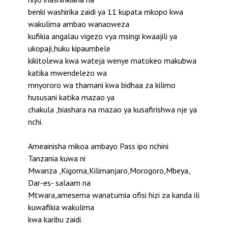
benki washirika zaidi ya 11 kupata mkopo kwa
wakulima ambao wanaoweza
kufikia angalau vigezo vya msingi kwaajili ya
ukopaji,huku kipaumbele
kikitolewa kwa wateja wenye matokeo makubwa
katika mwendelezo wa
mnyororo wa thamani kwa bidhaa za kilimo
hususani katika mazao ya
chakula ,biashara na mazao ya kusafirishwa nje ya
nchi.
Ameainisha mikoa ambayo Pass ipo nchini
Tanzania kuwa ni
Mwanza ,Kigoma,Kilimanjaro,Morogoro,Mbeya,
Dar-es- salaam na
Mtwara,amesema wanatumia ofisi hizi za kanda ili
kuwafikia wakulima
kwa karibu zaidi.